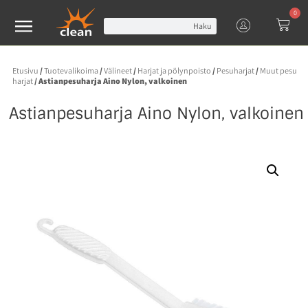
0
Haku
Etusivu
/
Tuotevalikoima
/
Välineet
/
Harjat ja pölynpoisto
/
Pesuharjat
/
Muut pesu
harjat
/ Astianpesuharja Aino Nylon, valkoinen
Astianpesuharja Aino Nylon, valkoinen