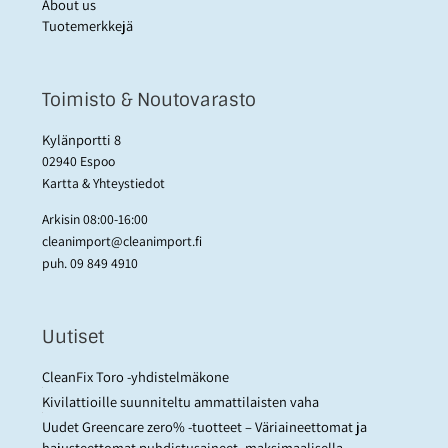
About us
Tuotemerkkejä
Toimisto & Noutovarasto
Kylänportti 8
02940 Espoo
Kartta & Yhteystiedot
Arkisin 08:00-16:00
cleanimport@cleanimport.fi
puh.
09 849 4910
Uutiset
CleanFix Toro -yhdistelmäkone
Kivilattioille suunniteltu ammattilaisten vaha
Uudet Greencare zero% -tuotteet – Väriaineettomat ja
hajusteettomat puhdistusaineet, maksimaalisella