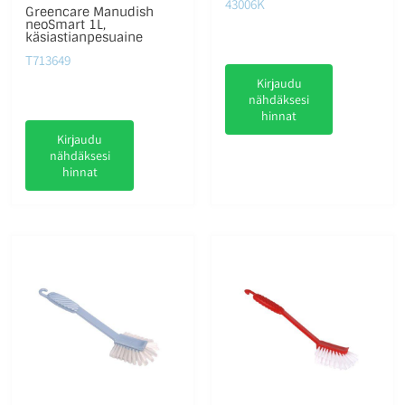
43006K
Greencare Manudish
neoSmart 1L,
käsiastianpesuaine
T713649
Kirjaudu
nähdäksesi
hinnat
Kirjaudu
nähdäksesi
hinnat