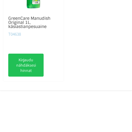
GreenCare Manudish
Original 1L,
käsiastianpesuaine
T04638
Kirjaudu
nähdäksesi
hinnat