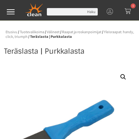
0
Haku
Etusivu
/
Tuotevalikoima
/
Välineet
/
Raapat ja roskanpoimijat
/
Yleisraapat: handy,
click, triumph
/ Teräslasta | Purkkalasta
Teräslasta | Purkkalasta