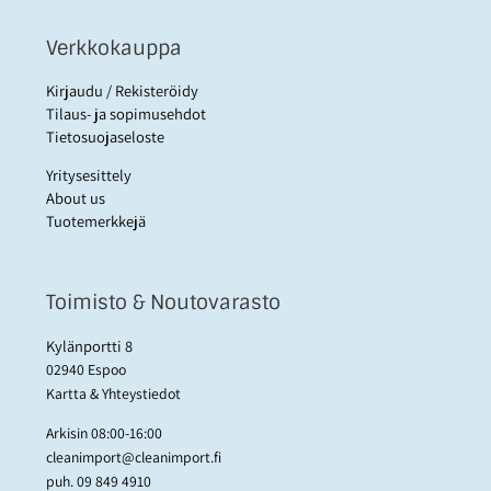
Verkkokauppa
Kirjaudu / Rekisteröidy
Tilaus- ja sopimusehdot
Tietosuojaseloste
Yritysesittely
About us
Tuotemerkkejä
Toimisto & Noutovarasto
Kylänportti 8
02940 Espoo
Kartta & Yhteystiedot
Arkisin 08:00-16:00
cleanimport@cleanimport.fi
puh.
09 849 4910