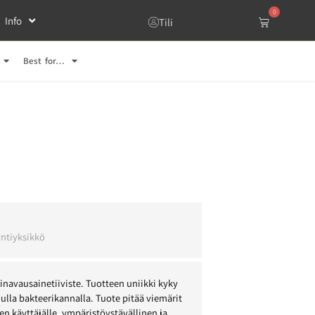
0
Info
Tili
Best for…
l
ntiyksikkö
avausainetiiviste. Tuotteen uniikki kyky
ulla bakteerikannalla. Tuote pitää viemärit
n käyttäjälle, ympäristöystävällinen ja