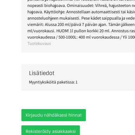
nopeasti biohajoava. Ominaisuudet: Vihreä, hajusteeton ne
hajoava. Käyttöohje: Annostellaan automaattisesti tai käsi
annosteluohjeen mukaisesti. Pese kädet saippualla ja vedel
viemärit: Alussa 200 ml/päivä 7 päivän ajan. Tämän jälkeen 
ml/vuorokausi. HUOM! 1l pullon korkki 20 ml. Annostus ras
vuorokaudessa / 500-1000L: 400 ml vuorokaudessa / Yli 10
Tuotekuvaus
Lisätiedot
Myyntiyksiköitä paketissa: 1
Kirjaudu nähdäksesi hinnat
Rekisteröidy asiakkaaksi