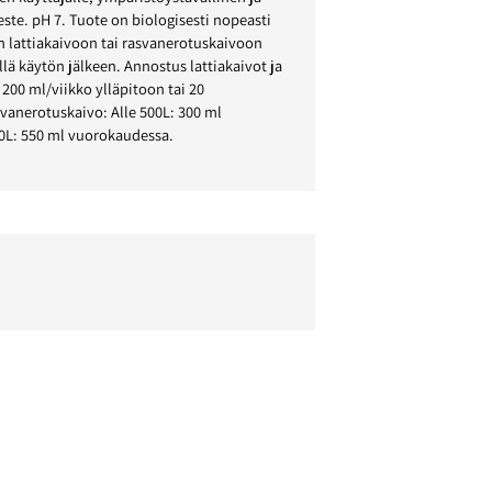
ste. pH 7. Tuote on biologisesti nopeasti
n lattiakaivoon tai rasvanerotuskaivoon
lä käytön jälkeen. Annostus lattiakaivot ja
200 ml/viikko ylläpitoon tai 20
vanerotuskaivo: Alle 500L: 300 ml
00L: 550 ml vuorokaudessa.