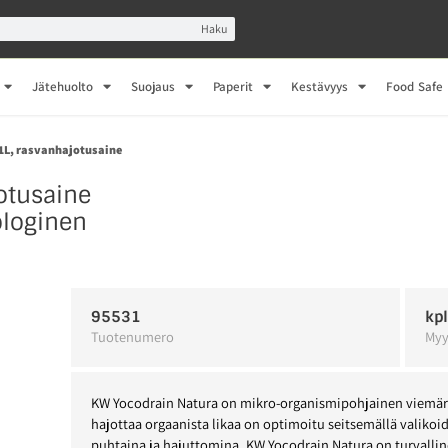
Haku
Jätehuolto
Suojaus
Paperit
Kestävyys
Food Safe
1L, rasvanhajotusaine
otusaine
ologinen
95531
kp
Tuotenumero
Myy
KW Yocodrain Natura on mikro-organismipohjainen viemärin
hajottaa orgaanista likaa on optimoitu seitsemällä valikoid
puhtaina ja hajuttomina. KW Yocodrain Natura on turvalline