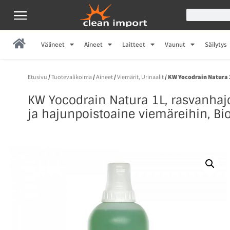
Välineet
Aineet
Laitteet
Vaunut
Säilytys
Etusivu
/
Tuotevalikoima
/
Aineet
/
Viemärit, Urinaalit
/ KW Yocodrain Natura 
KW Yocodrain Natura 1L, rasvanhaj
ja hajunpoistoaine viemäreihin, Bi