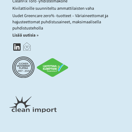
CleanFix Toro -yhdistelmäkone
Kivilattioille suunniteltu ammattilaisten vaha
Uudet Greencare zero% -tuotteet – Väriaineettomat ja
hajusteettomat puhdistusaineet, maksimaalisella
puhdistusteholla
Lisää uutisia »