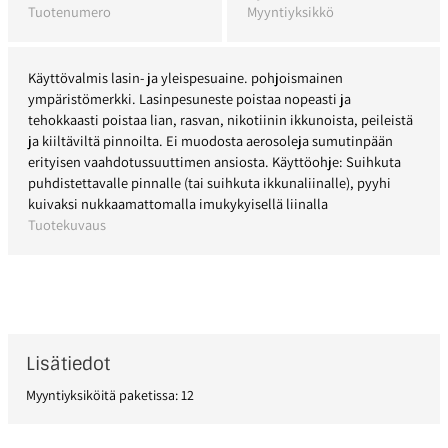
Tuotenumero
Myyntiyksikkö
Käyttövalmis lasin- ja yleispesuaine. pohjoismainen
ympäristömerkki. Lasinpesuneste poistaa nopeasti ja
tehokkaasti poistaa lian, rasvan, nikotiinin ikkunoista, peileistä
ja kiiltäviltä pinnoilta. Ei muodosta aerosoleja sumutinpään
erityisen vaahdotussuuttimen ansiosta. Käyttöohje: Suihkuta
puhdistettavalle pinnalle (tai suihkuta ikkunaliinalle), pyyhi
kuivaksi nukkaamattomalla imukykyisellä liinalla
Tuotekuvaus
Lisätiedot
Myyntiyksiköitä paketissa: 12