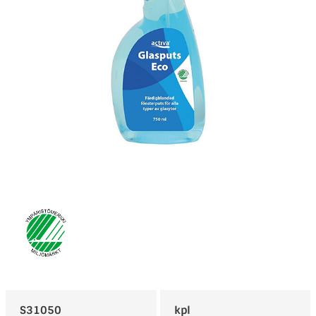
S31050
kpl