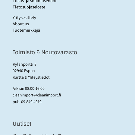
Tilaus- ja sopimusehdot
Tietosuojaseloste
Yritysesittely
About us
Tuotemerkkejä
Toimisto & Noutovarasto
Kylänportti 8
02940 Espoo
Kartta & Yhteystiedot
Arkisin 08:00-16:00
cleanimport@cleanimport.fi
puh.
09 849 4910
Uutiset