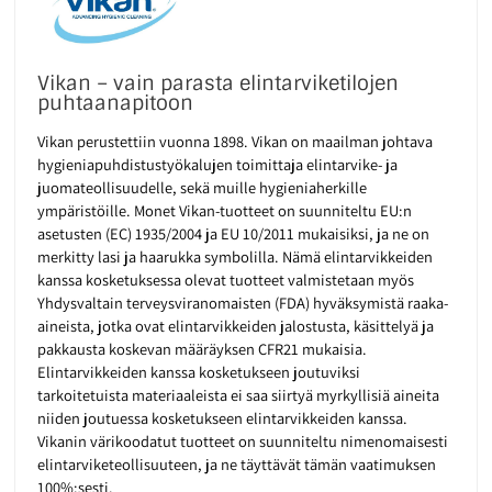
Vikan – vain parasta elintarviketilojen
puhtaanapitoon
Vikan perustettiin vuonna 1898. Vikan on maailman johtava
hygieniapuhdistustyökalujen toimittaja elintarvike- ja
juomateollisuudelle, sekä muille hygieniaherkille
ympäristöille. Monet Vikan-tuotteet on suunniteltu EU:n
asetusten (EC) 1935/2004 ja EU 10/2011 mukaisiksi, ja ne on
merkitty lasi ja haarukka symbolilla. Nämä elintarvikkeiden
kanssa kosketuksessa olevat tuotteet valmistetaan myös
Yhdysvaltain terveysviranomaisten (FDA) hyväksymistä raaka-
aineista, jotka ovat elintarvikkeiden jalostusta, käsittelyä ja
pakkausta koskevan määräyksen CFR21 mukaisia.
Elintarvikkeiden kanssa kosketukseen joutuviksi
tarkoitetuista materiaaleista ei saa siirtyä myrkyllisiä aineita
niiden joutuessa kosketukseen elintarvikkeiden kanssa.
Vikanin värikoodatut tuotteet on suunniteltu nimenomaisesti
elintarviketeollisuuteen, ja ne täyttävät tämän vaatimuksen
100%:sesti.