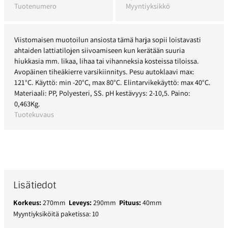
Tuotenumero
Myyntiyksikkö
Viistomaisen muotoilun ansiosta tämä harja sopii loistavasti
ahtaiden lattiatilojen siivoamiseen kun kerätään suuria
hiukkasia mm. likaa, lihaa tai vihanneksia kosteissa tiloissa.
Avopäinen tiheäkierre varsikiinnitys. Pesu autoklaavi max:
121°C. Käyttö: min -20°C, max 80°C. Elintarvikekäyttö: max 40°C.
Materiaali: PP, Polyesteri, SS. pH kestävyys: 2-10,5. Paino:
0,463Kg.
Tuotekuvaus
Lisätiedot
Korkeus:
270mm
Leveys:
290mm
Pituus:
40mm
Myyntiyksiköitä paketissa: 10