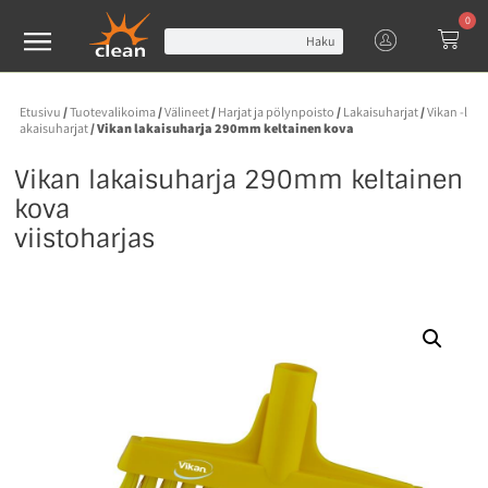
0
Haku
Etusivu
/
Tuotevalikoima
/
Välineet
/
Harjat ja pölynpoisto
/
Lakaisuharjat
/
Vikan -l
akaisuharjat
/ Vikan lakaisuharja 290mm keltainen kova
Vikan lakaisuharja 290mm keltainen
kova
viistoharjas