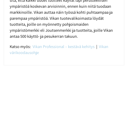
sitä, että kaikki uudet tuotteet käyvät läpi perusteellisen
ympäristöä koskevan arvioinnin, ennen kuin niitä tuodaan
markkinoille. Vikan auttaa näin työssä kohti puhtaampaa ja
parempaa ympäristöä. Vikan tuotevalikoimasta löydät
tuotteita, joille on myönnetty pohjoismaiden
ympäristömerkki eli Joutsenmerkki ja tuotteita, joille Vikan
antaa 500 käyttö- ja pesukerran takuun.
Katso myös:
Vikan Professional – kestävä kehitys
|
Vikan
värikoodausohje