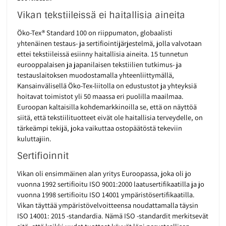
Vikan tekstiileissä ei haitallisia aineita
Öko-Tex® Standard 100 on riippumaton, globaalisti
yhtenäinen testaus- ja sertifiointijärjestelmä, jolla valvotaan
ettei tekstiileissä esiinny haitallisia aineita. 15 tunnetun
eurooppalaisen ja japanilaisen tekstiilien tutkimus- ja
testauslaitoksen muodostamalla yhteenliittymällä,
Kansainvälisellä Öko-Tex-liitolla on edustustot ja yhteyksiä
hoitavat toimistot yli 50 maassa eri puolilla maailmaa.
Euroopan kaltaisilla kohdemarkkinoilla se, että on näyttöä
siitä, että tekstiilituotteet eivät ole haitallisia terveydelle, on
tärkeämpi tekijä, joka vaikuttaa ostopäätöstä tekeviin
kuluttajiin.
Sertifioinnit
Vikan oli ensimmäinen alan yritys Euroopassa, joka oli jo
vuonna 1992 sertifioitu ISO 9001:2000 laatusertifikaatilla ja jo
vuonna 1998 sertifioitu ISO 14001 ympäristösertifikaatilla.
Vikan täyttää ympäristövelvoitteensa noudattamalla täysin
ISO 14001: 2015 -standardia. Nämä ISO -standardit merkitsevät