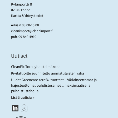
Kylänportti 8
02940 Espoo
Kartta & Yhteystiedot
Arkisin 08:00-16:00
cleanimport@cleanimport.fi
puh.
09 849 4910
Uutiset
CleanFix Toro -yhdistelmäkone
Kivilattioille suunniteltu ammattilaisten vaha
Uudet Greencare zero% -tuotteet – Väriaineettomat ja
hajusteettomat puhdistusaineet, maksimaalisella
puhdistusteholla
Lisää uutisia »