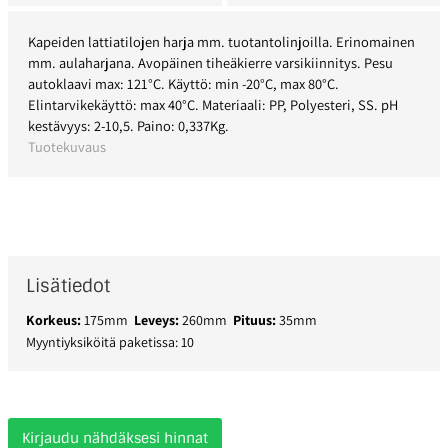
Kapeiden lattiatilojen harja mm. tuotantolinjoilla. Erinomainen
mm. aulaharjana. Avopäinen tiheäkierre varsikiinnitys. Pesu
autoklaavi max: 121°C. Käyttö: min -20°C, max 80°C.
Elintarvikekäyttö: max 40°C. Materiaali: PP, Polyesteri, SS. pH
kestävyys: 2-10,5. Paino: 0,337Kg.
Tuotekuvaus
Lisätiedot
Korkeus:
175mm
Leveys:
260mm
Pituus:
35mm
Myyntiyksiköitä paketissa: 10
Kirjaudu nähdäksesi hinnat