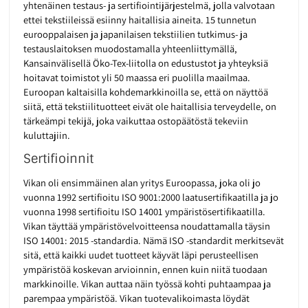
yhtenäinen testaus- ja sertifiointijärjestelmä, jolla valvotaan
ettei tekstiileissä esiinny haitallisia aineita. 15 tunnetun
eurooppalaisen ja japanilaisen tekstiilien tutkimus- ja
testauslaitoksen muodostamalla yhteenliittymällä,
Kansainvälisellä Öko-Tex-liitolla on edustustot ja yhteyksiä
hoitavat toimistot yli 50 maassa eri puolilla maailmaa.
Euroopan kaltaisilla kohdemarkkinoilla se, että on näyttöä
siitä, että tekstiilituotteet eivät ole haitallisia terveydelle, on
tärkeämpi tekijä, joka vaikuttaa ostopäätöstä tekeviin
kuluttajiin.
Sertifioinnit
Vikan oli ensimmäinen alan yritys Euroopassa, joka oli jo
vuonna 1992 sertifioitu ISO 9001:2000 laatusertifikaatilla ja jo
vuonna 1998 sertifioitu ISO 14001 ympäristösertifikaatilla.
Vikan täyttää ympäristövelvoitteensa noudattamalla täysin
ISO 14001: 2015 -standardia. Nämä ISO -standardit merkitsevät
sitä, että kaikki uudet tuotteet käyvät läpi perusteellisen
ympäristöä koskevan arvioinnin, ennen kuin niitä tuodaan
markkinoille. Vikan auttaa näin työssä kohti puhtaampaa ja
parempaa ympäristöä. Vikan tuotevalikoimasta löydät