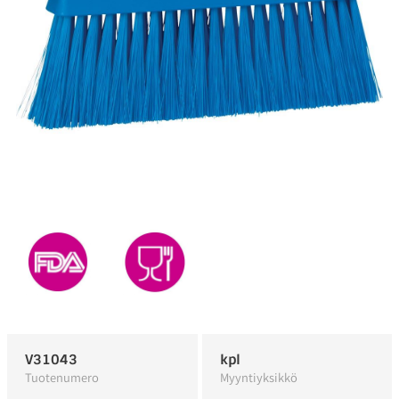
V31043
kpl
Tuotenumero
Myyntiyksikkö