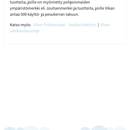
tuotteita, joille on myönnetty pohjoismaiden
ympäristömerkki eli Joutsenmerkki ja tuotteita, joille Vikan
antaa 500 käyttö- ja pesukerran takuun.
Katso myös:
Vikan Professional – kestävä kehitys
|
Vikan
värikoodausohje