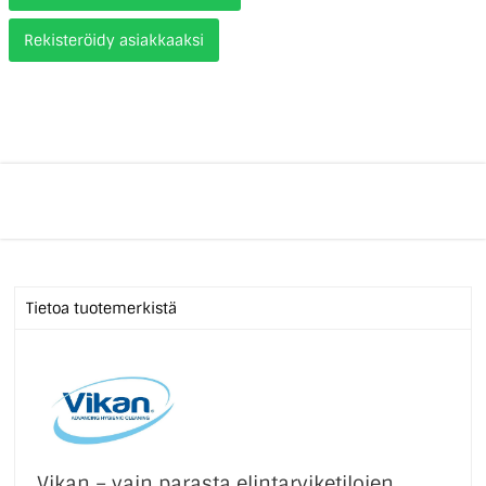
Rekisteröidy asiakkaaksi
Tietoa tuotemerkistä
Vikan – vain parasta elintarviketilojen