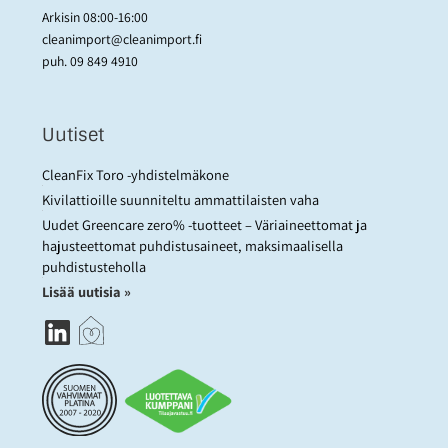
Arkisin 08:00-16:00
cleanimport@cleanimport.fi
puh.
09 849 4910
Uutiset
CleanFix Toro -yhdistelmäkone
Kivilattioille suunniteltu ammattilaisten vaha
Uudet Greencare zero% -tuotteet – Väriaineettomat ja
hajusteettomat puhdistusaineet, maksimaalisella
puhdistusteholla
Lisää uutisia »