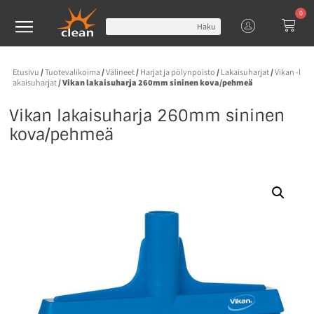
0
Haku
Etusivu
/
Tuotevalikoima
/
Välineet
/
Harjat ja pölynpoisto
/
Lakaisuharjat
/
Vikan -l
akaisuharjat
/ Vikan lakaisuharja 260mm sininen kova/pehmeä
Vikan lakaisuharja 260mm sininen
kova/pehmeä