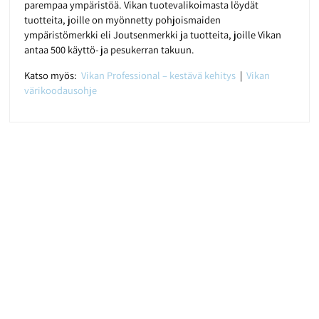
parempaa ympäristöä. Vikan tuotevalikoimasta löydät
tuotteita, joille on myönnetty pohjoismaiden
ympäristömerkki eli Joutsenmerkki ja tuotteita, joille Vikan
antaa 500 käyttö- ja pesukerran takuun.
Katso myös:
Vikan Professional – kestävä kehitys
|
Vikan
värikoodausohje