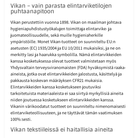
Vikan – vain parasta elintarviketilojen
puhtaanapitoon
Vikan perustettiin vuonna 1898. Vikan on maailman johtava
hygieniapuhdistustyökalujen toimittaja elintarvike- ja
juomateollisuudelle, sekä muille hygieniaherkille
ympäristöille. Monet Vikan-tuotteet on suunniteltu EU:n
asetusten (EC) 1935/2004 ja EU 10/2011 mukaisiksi, ja ne on
merkitty lasi ja haarukka symbolilla. Nämä elintarvikkeiden
kanssa kosketuksessa olevat tuotteet valmistetaan myös
Yhdysvaltain terveysviranomaisten (FDA) hyväksymistä raaka-
aineista, jotka ovat elintarvikkeiden jalostusta, käsittelyä ja
pakkausta koskevan määräyksen CFR21 mukaisia.
Elintarvikkeiden kanssa kosketukseen joutuviksi
tarkoitetuista materiaaleista ei saa siirtyä myrkyllisiä aineita
niiden joutuessa kosketukseen elintarvikkeiden kanssa.
Vikanin värikoodatut tuotteet on suunniteltu nimenomaisesti
elintarviketeollisuuteen, ja ne täyttävät tämän vaatimuksen
100%:sesti.
Vikan tekstiileissä ei haitallisia aineita