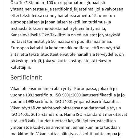
Öko-Tex® Standard 100 on riippumaton, globaalisti
yhtenäinen testaus- ja sertifiointijärjestelmä, jolla valvotaan
ettei tekstiileissä esiinny haitallisia aineita. 15 tunnetun
eurooppalaisen ja japanilaisen tekstiilien tutkimus- ja
testauslaitoksen muodostamalla yhteenliittymällä,
Kansainvälisellä Öko-Tex-liitolla on edustustot ja yhteyksiä
hoitavat toimistot yli 50 maassa eri puolilla maailmaa.
Euroopan kaltaisilla kohdemarkkinoilla se, että on näyttöä
siitä, että tekstiilituotteet eivät ole haitallisia terveydelle, on
tärkeämpi tekijä, joka vaikuttaa ostopäätöstä tekeviin
kuluttajiin.
Sertifioinnit
Vikan oli ensimmäinen alan yritys Euroopassa, joka oli jo
vuonna 1992 sertifioitu ISO 9001:2000 laatusertifikaatilla ja jo
vuonna 1998 sertifioitu ISO 14001 ympäristösertifikaatilla.
Vikan täyttää ympäristövelvoitteensa noudattamalla täysin
ISO 14001: 2015 -standardia. Nämä ISO -standardit merkitsevät
sitä, että kaikki uudet tuotteet käyvät läpi perusteellisen
ympäristöä koskevan arvioinnin, ennen kuin niitä tuodaan
markkinoille. Vikan auttaa näin työssä kohti puhtaampaa ja