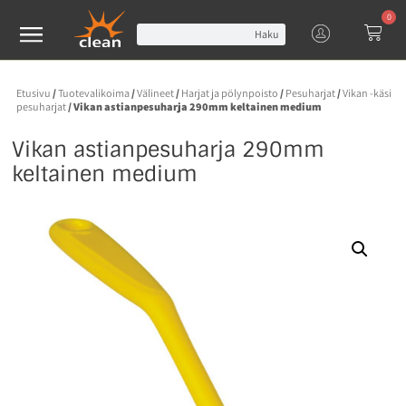
0
Haku
Etusivu
/
Tuotevalikoima
/
Välineet
/
Harjat ja pölynpoisto
/
Pesuharjat
/
Vikan -käsi
pesuharjat
/ Vikan astianpesuharja 290mm keltainen medium
Vikan astianpesuharja 290mm
keltainen medium