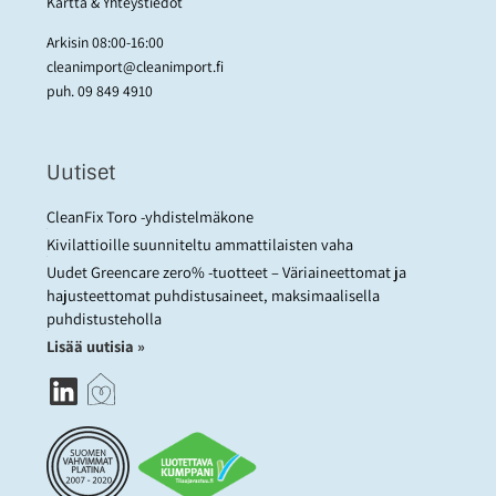
Kartta & Yhteystiedot
Arkisin 08:00-16:00
cleanimport@cleanimport.fi
puh.
09 849 4910
Uutiset
CleanFix Toro -yhdistelmäkone
Kivilattioille suunniteltu ammattilaisten vaha
Uudet Greencare zero% -tuotteet – Väriaineettomat ja
hajusteettomat puhdistusaineet, maksimaalisella
puhdistusteholla
Lisää uutisia »