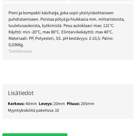
Pieni ja kompakti käsiharja, joka sopii yksityiskohtaiseen
puhdistamiseen. Poistaa pölyä ja hiukkasia mm. mittaristoista,
tuuletusaukoista, kytkimistä. Pesu autoklaavi max: 121°C.
Käyttö: min -20°C, max 80°C. Elintarvikekäyttö: max 40°C.
Materiaali: PP, Polyesteri, SS. pH kestävyys: 2-10,5. Paino:
0,036Kg.
Tuotekuvaus
Lisätiedot
Korkeus:
40mm
Leveys:
20mm
Pituus:
205mm
Myyntiyksiköitä paketissa: 10