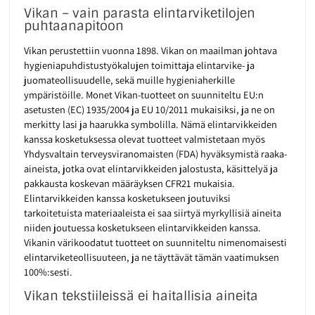
Vikan – vain parasta elintarviketilojen
puhtaanapitoon
Vikan perustettiin vuonna 1898. Vikan on maailman johtava
hygieniapuhdistustyökalujen toimittaja elintarvike- ja
juomateollisuudelle, sekä muille hygieniaherkille
ympäristöille. Monet Vikan-tuotteet on suunniteltu EU:n
asetusten (EC) 1935/2004 ja EU 10/2011 mukaisiksi, ja ne on
merkitty lasi ja haarukka symbolilla. Nämä elintarvikkeiden
kanssa kosketuksessa olevat tuotteet valmistetaan myös
Yhdysvaltain terveysviranomaisten (FDA) hyväksymistä raaka-
aineista, jotka ovat elintarvikkeiden jalostusta, käsittelyä ja
pakkausta koskevan määräyksen CFR21 mukaisia.
Elintarvikkeiden kanssa kosketukseen joutuviksi
tarkoitetuista materiaaleista ei saa siirtyä myrkyllisiä aineita
niiden joutuessa kosketukseen elintarvikkeiden kanssa.
Vikanin värikoodatut tuotteet on suunniteltu nimenomaisesti
elintarviketeollisuuteen, ja ne täyttävät tämän vaatimuksen
100%:sesti.
Vikan tekstiileissä ei haitallisia aineita