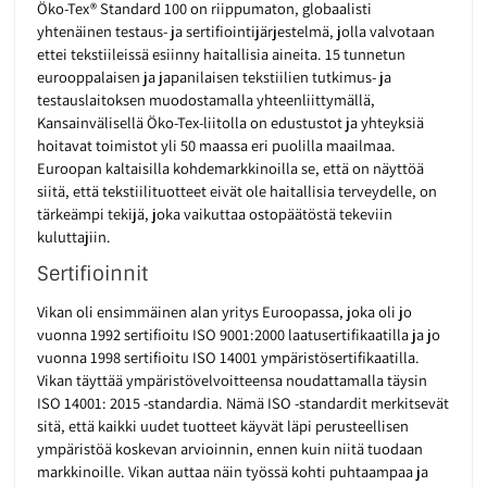
Öko-Tex® Standard 100 on riippumaton, globaalisti
yhtenäinen testaus- ja sertifiointijärjestelmä, jolla valvotaan
ettei tekstiileissä esiinny haitallisia aineita. 15 tunnetun
eurooppalaisen ja japanilaisen tekstiilien tutkimus- ja
testauslaitoksen muodostamalla yhteenliittymällä,
Kansainvälisellä Öko-Tex-liitolla on edustustot ja yhteyksiä
hoitavat toimistot yli 50 maassa eri puolilla maailmaa.
Euroopan kaltaisilla kohdemarkkinoilla se, että on näyttöä
siitä, että tekstiilituotteet eivät ole haitallisia terveydelle, on
tärkeämpi tekijä, joka vaikuttaa ostopäätöstä tekeviin
kuluttajiin.
Sertifioinnit
Vikan oli ensimmäinen alan yritys Euroopassa, joka oli jo
vuonna 1992 sertifioitu ISO 9001:2000 laatusertifikaatilla ja jo
vuonna 1998 sertifioitu ISO 14001 ympäristösertifikaatilla.
Vikan täyttää ympäristövelvoitteensa noudattamalla täysin
ISO 14001: 2015 -standardia. Nämä ISO -standardit merkitsevät
sitä, että kaikki uudet tuotteet käyvät läpi perusteellisen
ympäristöä koskevan arvioinnin, ennen kuin niitä tuodaan
markkinoille. Vikan auttaa näin työssä kohti puhtaampaa ja