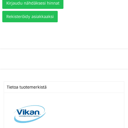
Kirjaudu nähdäksesi hinnat
Rekisteröidy asiakkaaksi
Tietoa tuotemerkistä