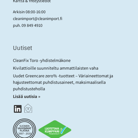
Kartta & Yhteystiedot
Arkisin 08:00-16:00
cleanimport@cleanimport.fi
puh.
09 849 4910
Uutiset
CleanFix Toro -yhdistelmäkone
Kivilattioille suunniteltu ammattilaisten vaha
Uudet Greencare zero% -tuotteet – Väriaineettomat ja
hajusteettomat puhdistusaineet, maksimaalisella
puhdistusteholla
Lisää uutisia »