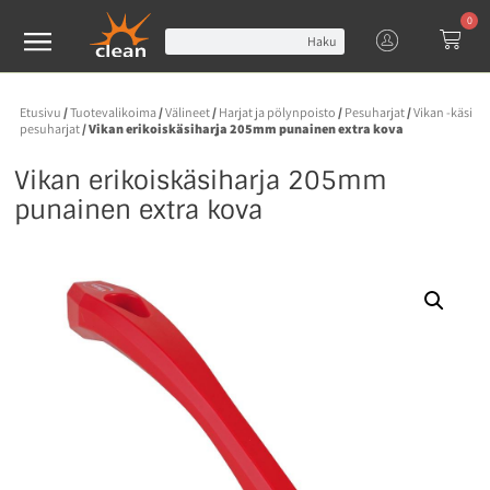
0
Haku
Etusivu
/
Tuotevalikoima
/
Välineet
/
Harjat ja pölynpoisto
/
Pesuharjat
/
Vikan -käsi
pesuharjat
/ Vikan erikoiskäsiharja 205mm punainen extra kova
Vikan erikoiskäsiharja 205mm
punainen extra kova