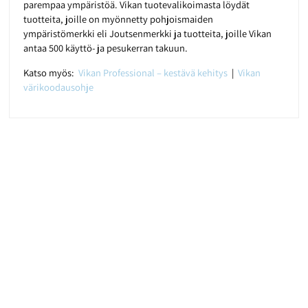
parempaa ympäristöä. Vikan tuotevalikoimasta löydät
tuotteita, joille on myönnetty pohjoismaiden
ympäristömerkki eli Joutsenmerkki ja tuotteita, joille Vikan
antaa 500 käyttö- ja pesukerran takuun.
Katso myös:
Vikan Professional – kestävä kehitys
|
Vikan
värikoodausohje