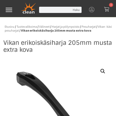
0
Haku
Etusivu
/
Tuotevalikoima
/
Välineet
/
Harjat ja pölynpoisto
/
Pesuharjat
/
Vikan -käsi
pesuharjat
/ Vikan erikoiskäsiharja 205mm musta extra kova
Vikan erikoiskäsiharja 205mm musta
extra kova