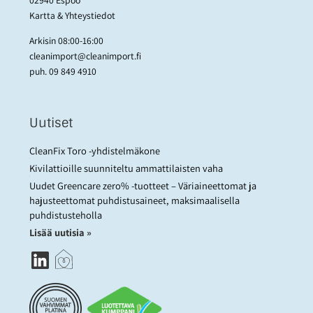
Kartta & Yhteystiedot
Arkisin 08:00-16:00
cleanimport@cleanimport.fi
puh.
09 849 4910
Uutiset
CleanFix Toro -yhdistelmäkone
Kivilattioille suunniteltu ammattilaisten vaha
Uudet Greencare zero% -tuotteet – Väriaineettomat ja
hajusteettomat puhdistusaineet, maksimaalisella
puhdistusteholla
Lisää uutisia »