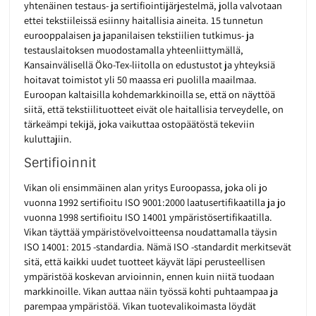
yhtenäinen testaus- ja sertifiointijärjestelmä, jolla valvotaan
ettei tekstiileissä esiinny haitallisia aineita. 15 tunnetun
eurooppalaisen ja japanilaisen tekstiilien tutkimus- ja
testauslaitoksen muodostamalla yhteenliittymällä,
Kansainvälisellä Öko-Tex-liitolla on edustustot ja yhteyksiä
hoitavat toimistot yli 50 maassa eri puolilla maailmaa.
Euroopan kaltaisilla kohdemarkkinoilla se, että on näyttöä
siitä, että tekstiilituotteet eivät ole haitallisia terveydelle, on
tärkeämpi tekijä, joka vaikuttaa ostopäätöstä tekeviin
kuluttajiin.
Sertifioinnit
Vikan oli ensimmäinen alan yritys Euroopassa, joka oli jo
vuonna 1992 sertifioitu ISO 9001:2000 laatusertifikaatilla ja jo
vuonna 1998 sertifioitu ISO 14001 ympäristösertifikaatilla.
Vikan täyttää ympäristövelvoitteensa noudattamalla täysin
ISO 14001: 2015 -standardia. Nämä ISO -standardit merkitsevät
sitä, että kaikki uudet tuotteet käyvät läpi perusteellisen
ympäristöä koskevan arvioinnin, ennen kuin niitä tuodaan
markkinoille. Vikan auttaa näin työssä kohti puhtaampaa ja
parempaa ympäristöä. Vikan tuotevalikoimasta löydät