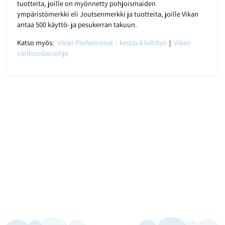
tuotteita, joille on myönnetty pohjoismaiden
ympäristömerkki eli Joutsenmerkki ja tuotteita, joille Vikan
antaa 500 käyttö- ja pesukerran takuun.
Katso myös:
Vikan Professional – kestävä kehitys
|
Vikan
värikoodausohje