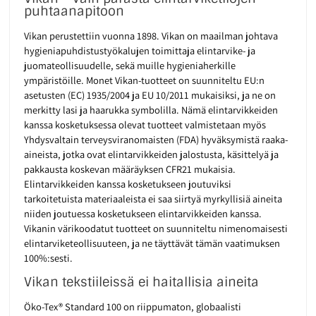
puhtaanapitoon
Vikan perustettiin vuonna 1898. Vikan on maailman johtava
hygieniapuhdistustyökalujen toimittaja elintarvike- ja
juomateollisuudelle, sekä muille hygieniaherkille
ympäristöille. Monet Vikan-tuotteet on suunniteltu EU:n
asetusten (EC) 1935/2004 ja EU 10/2011 mukaisiksi, ja ne on
merkitty lasi ja haarukka symbolilla. Nämä elintarvikkeiden
kanssa kosketuksessa olevat tuotteet valmistetaan myös
Yhdysvaltain terveysviranomaisten (FDA) hyväksymistä raaka-
aineista, jotka ovat elintarvikkeiden jalostusta, käsittelyä ja
pakkausta koskevan määräyksen CFR21 mukaisia.
Elintarvikkeiden kanssa kosketukseen joutuviksi
tarkoitetuista materiaaleista ei saa siirtyä myrkyllisiä aineita
niiden joutuessa kosketukseen elintarvikkeiden kanssa.
Vikanin värikoodatut tuotteet on suunniteltu nimenomaisesti
elintarviketeollisuuteen, ja ne täyttävät tämän vaatimuksen
100%:sesti.
Vikan tekstiileissä ei haitallisia aineita
Öko-Tex® Standard 100 on riippumaton, globaalisti