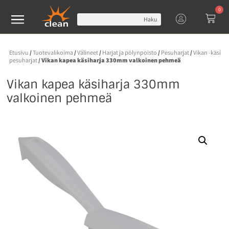
0
Haku
Etusivu
/
Tuotevalikoima
/
Välineet
/
Harjat ja pölynpoisto
/
Pesuharjat
/
Vikan -käsi
pesuharjat
/ Vikan kapea käsiharja 330mm valkoinen pehmeä
Vikan kapea käsiharja 330mm
valkoinen pehmeä