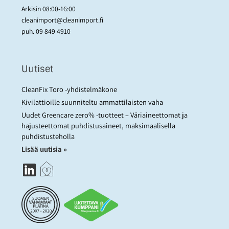
Arkisin 08:00-16:00
cleanimport@cleanimport.fi
puh.
09 849 4910
Uutiset
CleanFix Toro -yhdistelmäkone
Kivilattioille suunniteltu ammattilaisten vaha
Uudet Greencare zero% -tuotteet – Väriaineettomat ja
hajusteettomat puhdistusaineet, maksimaalisella
puhdistusteholla
Lisää uutisia »