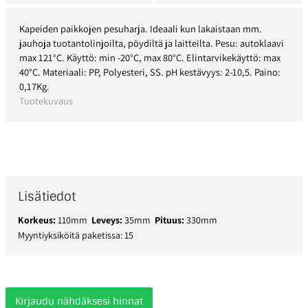
Kapeiden paikkojen pesuharja. Ideaali kun lakaistaan mm.
jauhoja tuotantolinjoilta, pöydiltä ja laitteilta. Pesu: autoklaavi
max 121°C. Käyttö: min -20°C, max 80°C. Elintarvikekäyttö: max
40°C. Materiaali: PP, Polyesteri, SS. pH kestävyys: 2-10,5. Paino:
0,17Kg.
Tuotekuvaus
Lisätiedot
Korkeus:
110mm
Leveys:
35mm
Pituus:
330mm
Myyntiyksiköitä paketissa: 15
Kirjaudu nähdäksesi hinnat