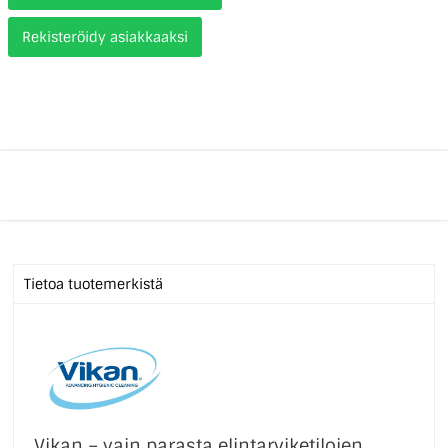
Rekisteröidy asiakkaaksi
Tietoa tuotemerkistä
Vikan – vain parasta elintarviketilojen