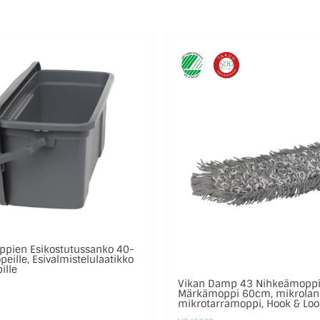
ppien Esikostutussanko 40-
ille, Esivalmistelulaatikko
ille
Vikan Damp 43 Nihkeämoppi
Märkämoppi 60cm, mikrolan
mikrotarramoppi, Hook & Lo