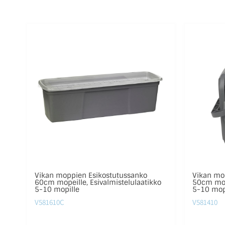
Vikan moppien Esikostutussanko
Vikan mo
60cm mopeille, Esivalmistelulaatikko
50cm mope
5-10 mopille
5-10 mop
V581610C
V581410