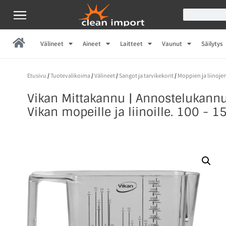
Välineet
Aineet
Laitteet
Vaunut
Säilytys
Etusivu
/
Tuotevalikoima
/
Välineet
/
Sangot ja tarvikekorit
/
Moppien ja liinoje
Vikan Mittakannu | Annostelukannu
Vikan mopeille ja liinoille. 100 - 