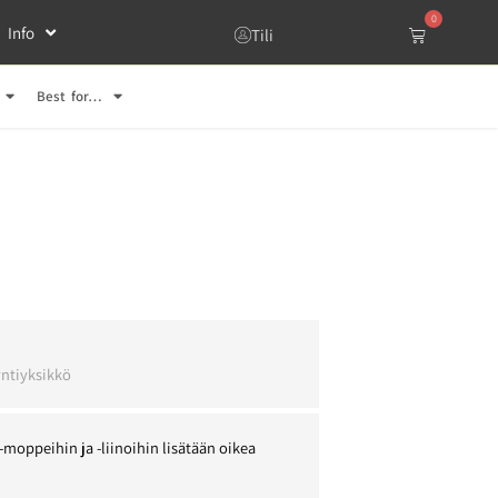
0
Info
Tili
Best for…
l
ntiyksikkö
-moppeihin ja -liinoihin lisätään oikea