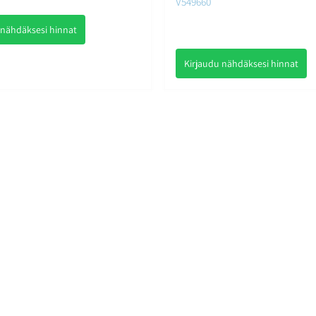
V549660
 nähdäksesi hinnat
Kirjaudu nähdäksesi hinnat