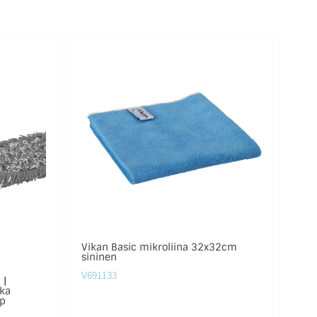
Vikan Basic mikroliina 32x32cm
sininen
V691133
 |
ka
op