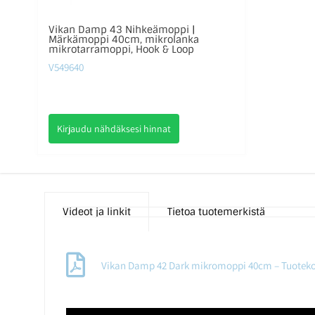
Vikan Damp 43 Nihkeämoppi |
Märkämoppi 40cm, mikrolanka
mikrotarramoppi, Hook & Loop
V549640
Kirjaudu nähdäksesi hinnat
Videot ja linkit
Tietoa tuotemerkistä
Vikan Damp 42 Dark mikromoppi 40cm – Tuoteko