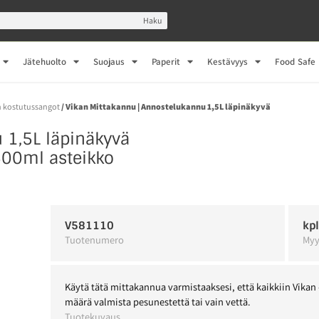
Haku
Jätehuolto
Suojaus
Paperit
Kestävyys
Food Safe
n kostutussangot
/ Vikan Mittakannu | Annostelukannu 1,5L läpinäkyvä
 1,5L läpinäkyvä
1500ml asteikko
V581110
kp
Tuotenumero
Myy
Käytä tätä mittakannua varmistaaksesi, että kaikkiin Vikan 
määrä valmista pesunestettä tai vain vettä.
Tuotekuvaus