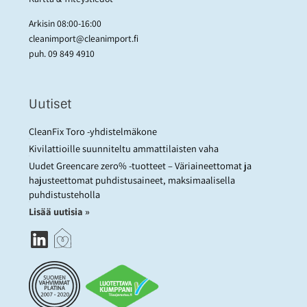
Arkisin 08:00-16:00
cleanimport@cleanimport.fi
puh.
09 849 4910
Uutiset
CleanFix Toro -yhdistelmäkone
Kivilattioille suunniteltu ammattilaisten vaha
Uudet Greencare zero% -tuotteet – Väriaineettomat ja
hajusteettomat puhdistusaineet, maksimaalisella
puhdistusteholla
Lisää uutisia »