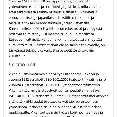
Öko-Tex® Standard 100 on riippumaton, globaalisti
yhtenäinen testaus- ja sertifiointijärjestelmä, jolla valvotaan
ettei tekstiileissä esiinny haitallisia aineita. 15 tunnetun
eurooppalaisen ja japanilaisen tekstiilien tutkimus- ja
testauslaitoksen muodostamalla yhteenliittymällä,
Kansainvälisellä Öko-Tex-liitolla on edustustot ja yhteyksiä
hoitavat toimistot yli 50 maassa eri puolilla maailmaa.
Euroopan kaltaisilla kohdemarkkinoilla se, että on näyttöä
siitä, että tekstiilituotteet eivät ole haitallisia terveydelle, on
tärkeämpi tekijä, joka vaikuttaa ostopäätöstä tekeviin
kuluttajiin.
Sertifioinnit
Vikan oli ensimmäinen alan yritys Euroopassa, joka oli jo
vuonna 1992 sertifioitu ISO 9001:2000 laatusertifikaatilla ja jo
vuonna 1998 sertifioitu ISO 14001 ympäristösertifikaatilla.
Vikan täyttää ympäristövelvoitteensa noudattamalla täysin
ISO 14001: 2015 -standardia. Nämä ISO -standardit merkitsevät
sitä, että kaikki uudet tuotteet käyvät läpi perusteellisen
ympäristöä koskevan arvioinnin, ennen kuin niitä tuodaan
markkinoille. Vikan auttaa näin työssä kohti puhtaampaa ja