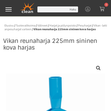
0
Haku
Etusivu
/
Tuotevalikoima
/
Välineet
/
Harjat ja pölynpoisto
/
Pesuharjat
/
Vikan -latti
anpesuharjat varteen
/ Vikan reunaharja 225mm sininen kova harjas
Vikan reunaharja 225mm sininen
kova harjas