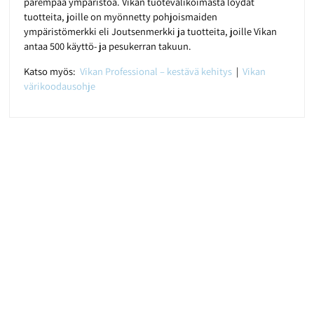
parempaa ympäristöä. Vikan tuotevalikoimasta löydät
tuotteita, joille on myönnetty pohjoismaiden
ympäristömerkki eli Joutsenmerkki ja tuotteita, joille Vikan
antaa 500 käyttö- ja pesukerran takuun.
Katso myös:
Vikan Professional – kestävä kehitys
|
Vikan
värikoodausohje