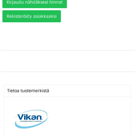
Kirjaudu nähdäksesi hinnat
Rekisteröidy asiakkaaksi
Tietoa tuotemerkistä