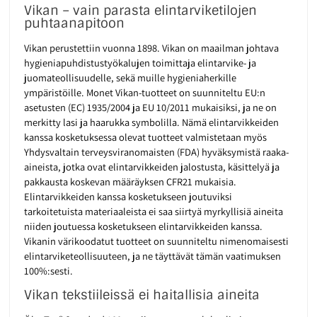
Vikan – vain parasta elintarviketilojen
puhtaanapitoon
Vikan perustettiin vuonna 1898. Vikan on maailman johtava
hygieniapuhdistustyökalujen toimittaja elintarvike- ja
juomateollisuudelle, sekä muille hygieniaherkille
ympäristöille. Monet Vikan-tuotteet on suunniteltu EU:n
asetusten (EC) 1935/2004 ja EU 10/2011 mukaisiksi, ja ne on
merkitty lasi ja haarukka symbolilla. Nämä elintarvikkeiden
kanssa kosketuksessa olevat tuotteet valmistetaan myös
Yhdysvaltain terveysviranomaisten (FDA) hyväksymistä raaka-
aineista, jotka ovat elintarvikkeiden jalostusta, käsittelyä ja
pakkausta koskevan määräyksen CFR21 mukaisia.
Elintarvikkeiden kanssa kosketukseen joutuviksi
tarkoitetuista materiaaleista ei saa siirtyä myrkyllisiä aineita
niiden joutuessa kosketukseen elintarvikkeiden kanssa.
Vikanin värikoodatut tuotteet on suunniteltu nimenomaisesti
elintarviketeollisuuteen, ja ne täyttävät tämän vaatimuksen
100%:sesti.
Vikan tekstiileissä ei haitallisia aineita