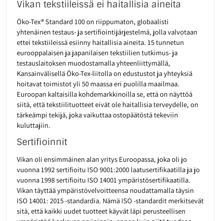
Vikan tekstiileissä ei haitallisia aineita
Öko-Tex® Standard 100 on riippumaton, globaalisti
yhtenäinen testaus- ja sertifiointijärjestelmä, jolla valvotaan
ettei tekstiileissä esiinny haitallisia aineita. 15 tunnetun
eurooppalaisen ja japanilaisen tekstiilien tutkimus- ja
testauslaitoksen muodostamalla yhteenliittymällä,
Kansainvälisellä Öko-Tex-liitolla on edustustot ja yhteyksiä
hoitavat toimistot yli 50 maassa eri puolilla maailmaa.
Euroopan kaltaisilla kohdemarkkinoilla se, että on näyttöä
siitä, että tekstiilituotteet eivät ole haitallisia terveydelle, on
tärkeämpi tekijä, joka vaikuttaa ostopäätöstä tekeviin
kuluttajiin.
Sertifioinnit
Vikan oli ensimmäinen alan yritys Euroopassa, joka oli jo
vuonna 1992 sertifioitu ISO 9001:2000 laatusertifikaatilla ja jo
vuonna 1998 sertifioitu ISO 14001 ympäristösertifikaatilla.
Vikan täyttää ympäristövelvoitteensa noudattamalla täysin
ISO 14001: 2015 -standardia. Nämä ISO -standardit merkitsevät
sitä, että kaikki uudet tuotteet käyvät läpi perusteellisen