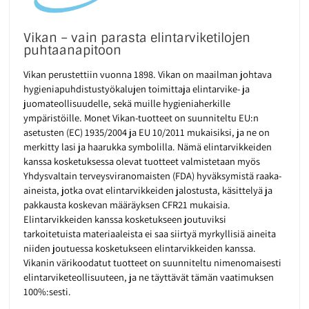
Vikan – vain parasta elintarviketilojen
puhtaanapitoon
Vikan perustettiin vuonna 1898. Vikan on maailman johtava
hygieniapuhdistustyökalujen toimittaja elintarvike- ja
juomateollisuudelle, sekä muille hygieniaherkille
ympäristöille. Monet Vikan-tuotteet on suunniteltu EU:n
asetusten (EC) 1935/2004 ja EU 10/2011 mukaisiksi, ja ne on
merkitty lasi ja haarukka symbolilla. Nämä elintarvikkeiden
kanssa kosketuksessa olevat tuotteet valmistetaan myös
Yhdysvaltain terveysviranomaisten (FDA) hyväksymistä raaka-
aineista, jotka ovat elintarvikkeiden jalostusta, käsittelyä ja
pakkausta koskevan määräyksen CFR21 mukaisia.
Elintarvikkeiden kanssa kosketukseen joutuviksi
tarkoitetuista materiaaleista ei saa siirtyä myrkyllisiä aineita
niiden joutuessa kosketukseen elintarvikkeiden kanssa.
Vikanin värikoodatut tuotteet on suunniteltu nimenomaisesti
elintarviketeollisuuteen, ja ne täyttävät tämän vaatimuksen
100%:sesti.