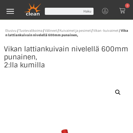
0
Haku
Etusivu
/
Tuotevalikoima
/
Välineet
/
Kuivaimet ja pesimet
/
Vikan -kuivaimet
/ Vika
n lattiankuivain nivelellä 600mm punainen,
Vikan lattiankuivain nivelellä 600mm
punainen,
2:lla kumilla