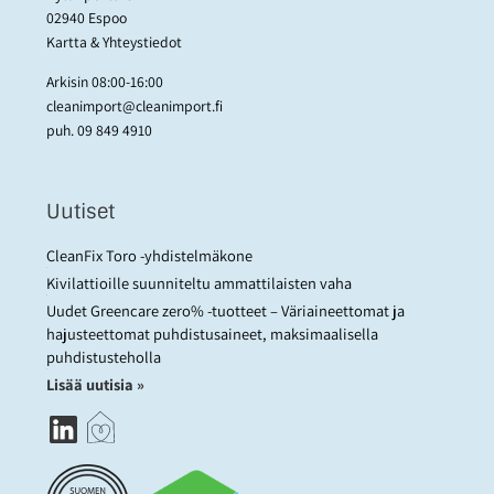
02940 Espoo
Kartta & Yhteystiedot
Arkisin 08:00-16:00
cleanimport@cleanimport.fi
puh.
09 849 4910
Uutiset
CleanFix Toro -yhdistelmäkone
Kivilattioille suunniteltu ammattilaisten vaha
Uudet Greencare zero% -tuotteet – Väriaineettomat ja
hajusteettomat puhdistusaineet, maksimaalisella
puhdistusteholla
Lisää uutisia »