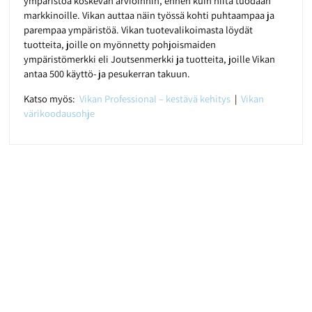
ympäristöä koskevan arvioinnin, ennen kuin niitä tuodaan
markkinoille. Vikan auttaa näin työssä kohti puhtaampaa ja
parempaa ympäristöä. Vikan tuotevalikoimasta löydät
tuotteita, joille on myönnetty pohjoismaiden
ympäristömerkki eli Joutsenmerkki ja tuotteita, joille Vikan
antaa 500 käyttö- ja pesukerran takuun.
Katso myös:
Vikan Professional – kestävä kehitys
|
Vikan
värikoodausohje