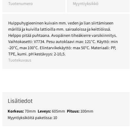
Tuotenumero
Myyntiyksikkö
Huippuhygieeninen kuivain mm. veden ja lian siirtämiseen
märillä ja kuivilla lattioilla mm. sairaaloissa ja keittiöissä.
Helppo pitää puhtaana. Avopäinen tiheäkierre varsikiinnitys.
Vaihtokasetti: V7734. Pesu autoklaavi max: 121°C. Käyttö: min
-20°C, max 100°C. Elintarvikekäyttö: max 50°C. Materiaali: PP,
TPE, kumi. pH kestävyys: 2-10,5.
Tuotekuvaus
Lisätiedot
Korkeus:
70mm
Leveys:
605mm
Pituus:
100mm
Myyntiyksiköitä paketissa: 10