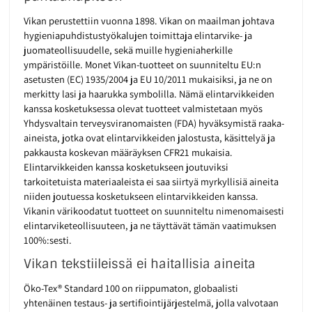
Vikan perustettiin vuonna 1898. Vikan on maailman johtava
hygieniapuhdistustyökalujen toimittaja elintarvike- ja
juomateollisuudelle, sekä muille hygieniaherkille
ympäristöille. Monet Vikan-tuotteet on suunniteltu EU:n
asetusten (EC) 1935/2004 ja EU 10/2011 mukaisiksi, ja ne on
merkitty lasi ja haarukka symbolilla. Nämä elintarvikkeiden
kanssa kosketuksessa olevat tuotteet valmistetaan myös
Yhdysvaltain terveysviranomaisten (FDA) hyväksymistä raaka-
aineista, jotka ovat elintarvikkeiden jalostusta, käsittelyä ja
pakkausta koskevan määräyksen CFR21 mukaisia.
Elintarvikkeiden kanssa kosketukseen joutuviksi
tarkoitetuista materiaaleista ei saa siirtyä myrkyllisiä aineita
niiden joutuessa kosketukseen elintarvikkeiden kanssa.
Vikanin värikoodatut tuotteet on suunniteltu nimenomaisesti
elintarviketeollisuuteen, ja ne täyttävät tämän vaatimuksen
100%:sesti.
Vikan tekstiileissä ei haitallisia aineita
Öko-Tex® Standard 100 on riippumaton, globaalisti
yhtenäinen testaus- ja sertifiointijärjestelmä, jolla valvotaan