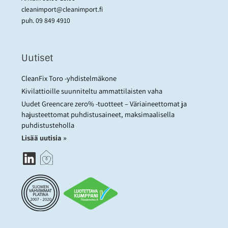
cleanimport@cleanimport.fi
puh.
09 849 4910
Uutiset
CleanFix Toro -yhdistelmäkone
Kivilattioille suunniteltu ammattilaisten vaha
Uudet Greencare zero% -tuotteet – Väriaineettomat ja
hajusteettomat puhdistusaineet, maksimaalisella
puhdistusteholla
Lisää uutisia »