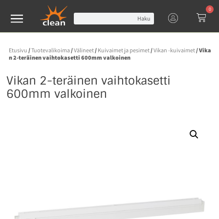
0
Haku
Etusivu
/
Tuotevalikoima
/
Välineet
/
Kuivaimet ja pesimet
/
Vikan -kuivaimet
/ Vika
n 2-teräinen vaihtokasetti 600mm valkoinen
Vikan 2-teräinen vaihtokasetti
600mm valkoinen