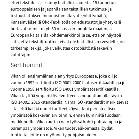
ettei tekstiileissä esiinny haitallisia aineita. 15 tunnetun
eurooppalaisen ja japanilaisen tekstiilien tutkimus- ja
testauslaitoksen muodostamalla yhteenliittymällä,
Kansainvälisellä Öko-Tex-liitolla on edustustot ja yhteyksiä
hoitavat toimistot yli 50 maassa eri puolilla maailmaa.
Euroopan kaltaisilla kohdemarkkinoilla se, että on näyttöä
siitä, että tekstiilituotteet eivät ole haitallisia terveydelle, on
tärkeämpi tekijä, joka vaikuttaa ostopäätöstä tekeviin
kuluttajiin.
Sertifioinnit
Vikan oli ensimmäinen alan yritys Euroopassa, joka oli jo
vuonna 1992 sertifioitu ISO 9001:2000 laatusertifikaatilla ja jo
vuonna 1998 sertifioitu ISO 14001 ympäristösertifikaatilla.
Vikan täyttää ympäristövelvoitteensa noudattamalla täysin
ISO 14001: 2015 -standardia. Nämä ISO -standardit merkitsevät
sitä, että kaikki uudet tuotteet käyvät läpi perusteellisen
ympäristöä koskevan arvioinnin, ennen kuin niitä tuodaan
markkinoille. Vikan auttaa näin työssä kohti puhtaampaa ja
parempaa ympäristöä. Vikan tuotevalikoimasta löydät
tuotteita, joille on myönnetty pohjoismaiden