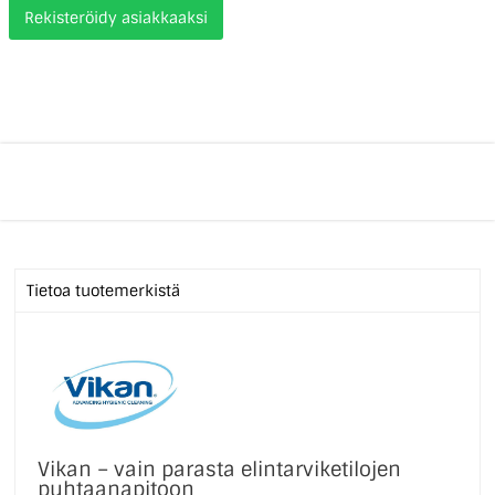
Rekisteröidy asiakkaaksi
Tietoa tuotemerkistä
Vikan – vain parasta elintarviketilojen
puhtaanapitoon