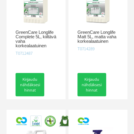
GreenCare Longlife
GreenCare Longlife
Complete 5L, kiiltävä
Matt 5L, matta vaha
vaha
korkealaatuinen
korkealaatuinen
T0714289
T0712487
Kirjaudu
Kirjaudu
nähdäksesi
nähdäksesi
hinnat
hinnat