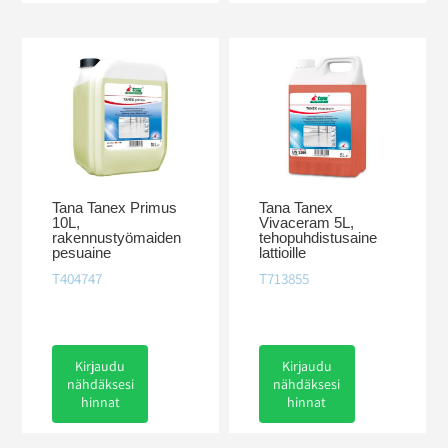
Tana Tanex Primus
Tana Tanex
10L,
Vivaceram 5L,
rakennustyömaiden
tehopuhdistusaine
pesuaine
lattioille
T404747
T713855
Kirjaudu
Kirjaudu
nähdäksesi
nähdäksesi
hinnat
hinnat