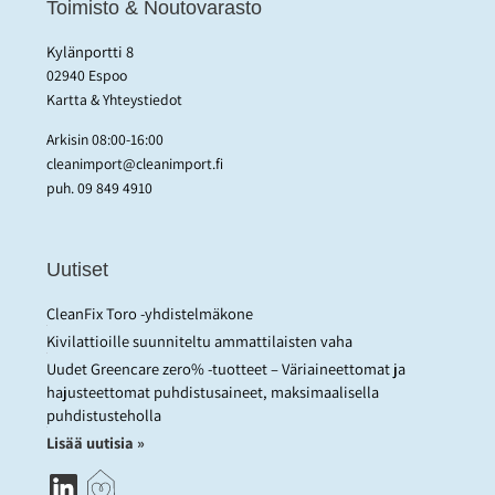
Toimisto & Noutovarasto
Kylänportti 8
02940 Espoo
Kartta & Yhteystiedot
Arkisin 08:00-16:00
cleanimport@cleanimport.fi
puh.
09 849 4910
Uutiset
CleanFix Toro -yhdistelmäkone
Kivilattioille suunniteltu ammattilaisten vaha
Uudet Greencare zero% -tuotteet – Väriaineettomat ja
hajusteettomat puhdistusaineet, maksimaalisella
puhdistusteholla
Lisää uutisia »