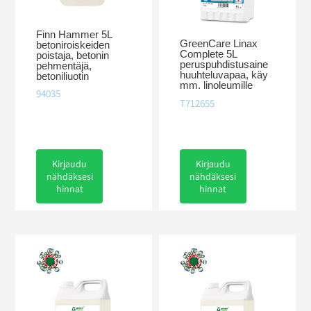
Finn Hammer 5L
GreenCare Linax
betoniroiskeiden
Complete 5L
poistaja, betonin
peruspuhdistusaine
pehmentäjä,
huuhteluvapaa, käy
betoniliuotin
mm. linoleumille
94035
T712655
Kirjaudu
Kirjaudu
nähdäksesi
nähdäksesi
hinnat
hinnat