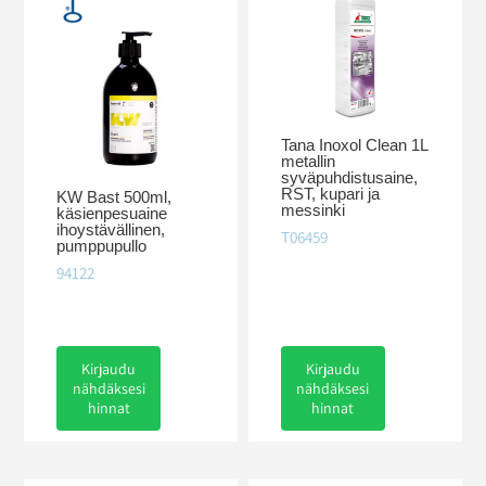
Tana Inoxol Clean 1L
metallin
syväpuhdistusaine,
RST, kupari ja
KW Bast 500ml,
messinki
käsienpesuaine
ihoystävällinen,
T06459
pumppupullo
94122
Kirjaudu
Kirjaudu
nähdäksesi
nähdäksesi
hinnat
hinnat