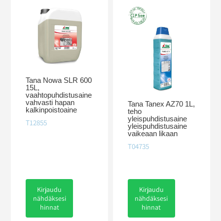
Tana Nowa SLR 600
15L,
vaahtopuhdistusaine
vahvasti hapan
Tana Tanex AZ70 1L,
kalkinpoistoaine
teho
yleispuhdistusaine
T12855
yleispuhdistusaine
vaikeaan likaan
T04735
Kirjaudu
Kirjaudu
nähdäksesi
nähdäksesi
hinnat
hinnat