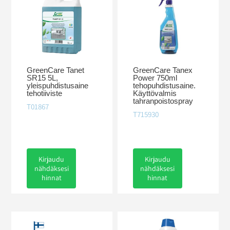
GreenCare Tanet
GreenCare Tanex
SR15 5L,
Power 750ml
yleispuhdistusaine
tehopuhdistusaine.
tehotiiviste
Käyttövalmis
tahranpoistospray
T01867
T715930
Kirjaudu
Kirjaudu
nähdäksesi
nähdäksesi
hinnat
hinnat