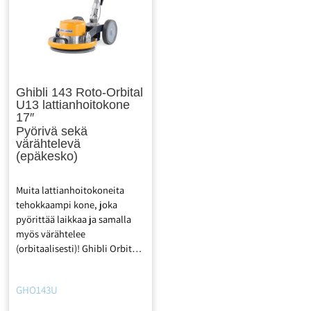
Ghibli 143 Roto-Orbital
U13 lattianhoitokone
17″
Pyörivä sekä
värähtelevä
(epäkesko)
Muita lattianhoitokoneita
tehokkaampi kone, joka
pyörittää laikkaa ja samalla
myös värähtelee
(orbitaalisesti)! Ghibli Orbital
on pyörivä sekä epäkesko
”orbitaalisesti värähtelevä”
GHO143U
lattianhoitokone. Kone
soveltuu timanttipesulaikka