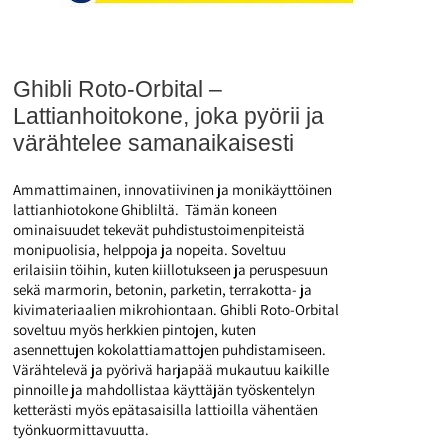
Ghibli Roto-Orbital –
Lattianhoitokone, joka pyörii ja
värähtelee samanaikaisesti
Ammattimainen, innovatiivinen ja monikäyttöinen
lattianhiotokone Ghibliltä. Tämän koneen
ominaisuudet tekevät puhdistustoimenpiteistä
monipuolisia, helppoja ja nopeita. Soveltuu
erilaisiin töihin, kuten kiillotukseen ja peruspesuun
sekä marmorin, betonin, parketin, terrakotta- ja
kivimateriaalien mikrohiontaan. Ghibli Roto-Orbital
soveltuu myös herkkien pintojen, kuten
asennettujen kokolattiamattojen puhdistamiseen.
Värähtelevä ja pyörivä harjapää mukautuu kaikille
pinnoille ja mahdollistaa käyttäjän työskentelyn
ketterästi myös epätasaisilla lattioilla vähentäen
työnkuormittavuutta.