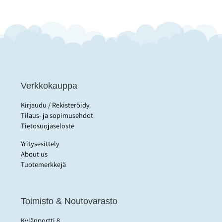
savustamoissa yms.Käsi- ja
konemenetelmiin, myös
matalapainepesureihin ja
painehuuhtelukoneisiin.
Toimii erinomaisesti myös
matalissa lämpötiloissa. pH:
tiivisteessä 10,
käyttöliuoksessa 9,5.
Verkkokauppa
Tilaustuote.
Kirjaudu / Rekisteröidy
Tilaus- ja sopimusehdot
Tietosuojaseloste
Yritysesittely
About us
Tuotemerkkejä
Toimisto & Noutovarasto
Kylänportti 8