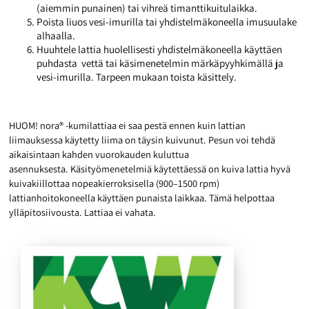
(aiemmin punainen) tai vihreä timanttikuitulaikka.
Poista liuos vesi-imurilla tai yhdistelmäkoneella imusuulake
alhaalla.
Huuhtele lattia huolellisesti yhdistelmäkoneella käyttäen
puhdasta vettä tai käsimenetelmin märkäpyyhkimällä ja
vesi-imurilla. Tarpeen mukaan toista käsittely.
HUOM! nora® -kumilattiaa ei saa pestä ennen kuin lattian
liimauksessa käytetty liima on täysin kuivunut. Pesun voi tehdä
aikaisintaan kahden vuorokauden kuluttua
asennuksesta. Käsityömenetelmiä käytettäessä on kuiva lattia hyvä
kuivakiillottaa nopeakierroksisella (900–1500 rpm)
lattianhoitokoneella käyttäen punaista laikkaa. Tämä helpottaa
ylläpitosiivousta. Lattiaa ei vahata.