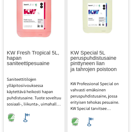
pyykinpesukoneessa:
pyykinpesukoneessa:
Annostele KW Tiptop
Annostele KW Tiptop
huuhteluainelokeroon 10-50
huuhteluainelokeroon 10-50
ml. pH tiivisteessä 10,5. pH
ml. pH tiivisteessä 10,5. pH
käyttöliuoksessa8,3 -9,7.
käyttöliuoksessa8,3 -9,7.
Joutsenmerkitty (ekomerkki)
Joutsenmerkitty (ekomerkki)
ja Avainlippu-merkitty.
ja Avainlippu-merkitty.
KW Fresh Tropical 5L,
KW Special 5L
hapan
peruspuhdistusaine
saniteettipesuaine
pinttyneen lian
ja tahrojen poistoon
Saniteettitilojen
KW Professional Special on
ylläpitosiivouksessa
vahvasti emäksinen
käytettävä heikosti hapan
peruspuhdistusaine, jossa
puhdistusaine. Tuote soveltuu
erityisen tehokas pesuaine.
sosiaali-, liikunta-, uimahalli-,
KW Special tarvitsee
kylpylä-, sauna- ja
normaalia vähemmän
saniteettitiloissa
mekaniikkaa avukseen
käytettäväksi. Voidaan käyttää
irrottaessaan pinttynyttä likaa
myös lämpimissä