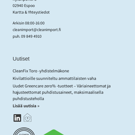
02940 Espoo
Kartta & Yhteystiedot
Arkisin 08:00-16:00
cleanimport@cleanimport.fi
puh.
09 849 4910
Uutiset
CleanFix Toro -yhdistelmäkone
Kivilattioille suunniteltu ammattilaisten vaha
Uudet Greencare zero% -tuotteet – Väriaineettomat ja
hajusteettomat puhdistusaineet, maksimaalisella
puhdistusteholla
Lisää uutisia »