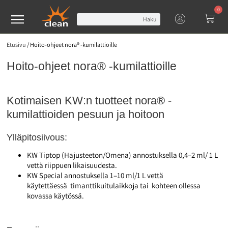
0
Haku
Etusivu
/
Hoito-ohjeet nora® -kumilattioille
Hoito-ohjeet nora® -kumilattioille
Kotimaisen KW:n tuotteet nora® -
kumilattioiden pesuun ja hoitoon
Ylläpitosiivous:
KW Tiptop (Hajusteeton/Omena) annostuksella 0,4–2 ml/ 1 L
vettä riippuen likaisuudesta.
KW Special annostuksella 1–10 ml/1 L vettä
käytettäessä timanttikuitulaikkoja tai kohteen ollessa
kovassa käytössä.