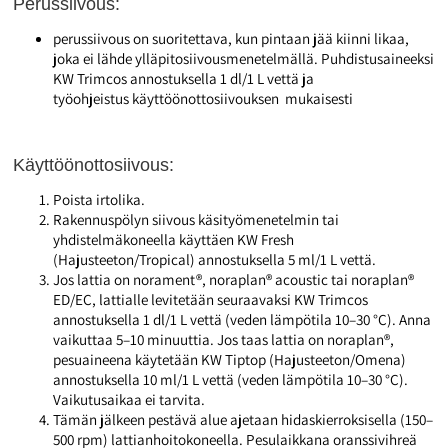
Perussiivous:
perussiivous on suoritettava, kun pintaan jää kiinni likaa,
joka ei lähde ylläpitosiivousmenetelmällä. Puhdistusaineeksi
KW Trimcos annostuksella 1 dl/1 L vettä ja
työohjeistus käyttöönottosiivouksen mukaisesti
Käyttöönottosiivous:
Poista irtolika.
Rakennuspölyn siivous käsityömenetelmin tai
yhdistelmäkoneella käyttäen KW Fresh
(Hajusteeton/Tropical) annostuksella 5 ml/1 L vettä.
Jos lattia on norament®, noraplan® acoustic tai noraplan®
ED/EC, lattialle levitetään seuraavaksi KW Trimcos
annostuksella 1 dl/1 L vettä (veden lämpötila 10–30 °C). Anna
vaikuttaa 5–10 minuuttia. Jos taas lattia on noraplan®,
pesuaineena käytetään KW Tiptop (Hajusteeton/Omena)
annostuksella 10 ml/1 L vettä (veden lämpötila 10–30 °C).
Vaikutusaikaa ei tarvita.
Tämän jälkeen pestävä alue ajetaan hidaskierroksisella (150–
500 rpm) lattianhoitokoneella. Pesulaikkana oranssivihreä