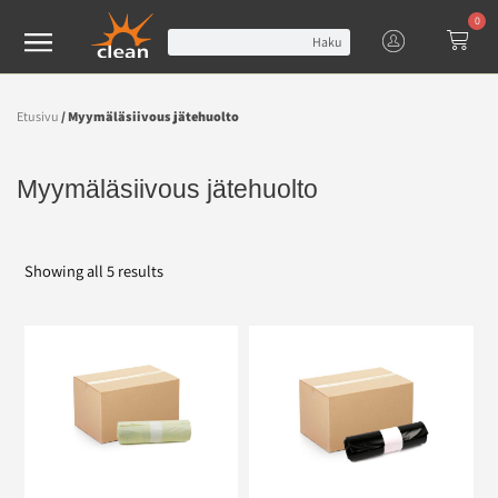
0
Haku
Etusivu
/ Myymäläsiivous jätehuolto
Myymäläsiivous jätehuolto
Showing all 5 results