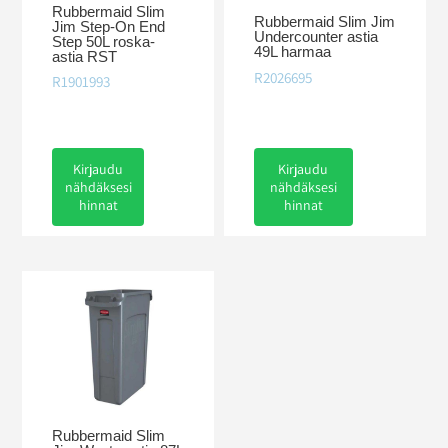
Rubbermaid Slim
Rubbermaid Slim Jim
Jim Step-On End
Undercounter astia
Step 50L roska-
49L harmaa
astia RST
R2026695
R1901993
Kirjaudu
Kirjaudu
nähdäksesi
nähdäksesi
hinnat
hinnat
Rubbermaid Slim