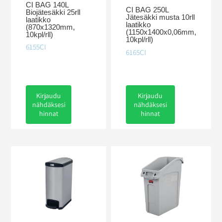
CI BAG 140L
CI BAG 250L
Biojätesäkki 25rll
Jätesäkki musta 10rll
laatikko
laatikko
(870x1320mm,
(1150x1400x0,06mm,
10kpl/rll)
10kpl/rll)
6155CI
6165CI
Kirjaudu
Kirjaudu
nähdäksesi
nähdäksesi
hinnat
hinnat