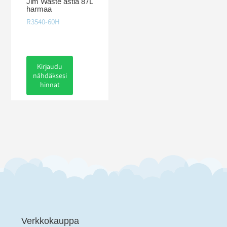
Jim Waste astia 87L
harmaa
R3540-60H
Kirjaudu
nähdäksesi
hinnat
Verkkokauppa