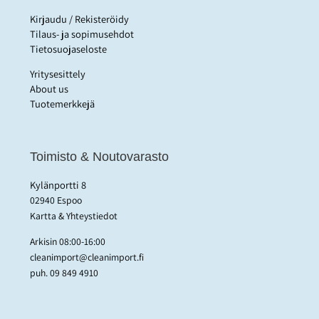
Kirjaudu / Rekisteröidy
Tilaus- ja sopimusehdot
Tietosuojaseloste
Yritysesittely
About us
Tuotemerkkejä
Toimisto & Noutovarasto
Kylänportti 8
02940 Espoo
Kartta & Yhteystiedot
Arkisin 08:00-16:00
cleanimport@cleanimport.fi
puh.
09 849 4910