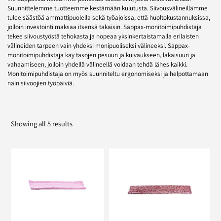
Suunnittelemme tuotteemme kestämään kulutusta. Siivousvälineillämme
tulee säästöä ammattipuolella sekä työajoissa, että huoltokustannuksissa,
jolloin investointi maksaa itsensä takaisin. Sappax-monitoimipuhdistaja
tekee siivoustyöstä tehokasta ja nopeaa yksinkertaistamalla erilaisten
välineiden tarpeen vain yhdeksi monipuoliseksi välineeksi. Sappax-
monitoimipuhdistaja käy tasojen pesuun ja kuivaukseen, lakaisuun ja
vahaamiseen, jolloin yhdellä välineellä voidaan tehdä lähes kaikki.
Monitoimipuhdistaja on myös suunniteltu ergonomiseksi ja helpottamaan
näin siivoojien työpäiviä.
Showing all 5 results