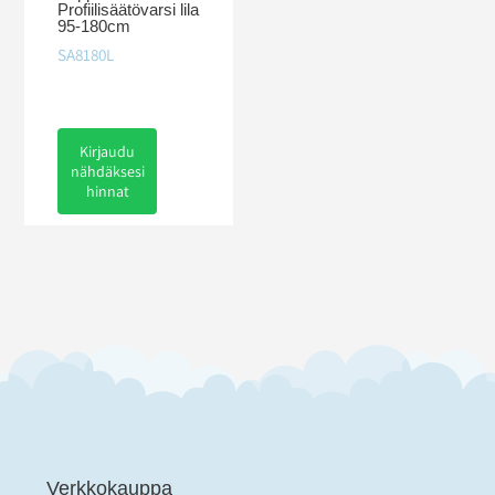
Profiilisäätövarsi lila
95-180cm
SA8180L
Kirjaudu
nähdäksesi
hinnat
Verkkokauppa