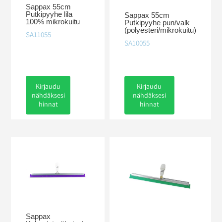
Sappax 55cm
Putkipyyhe lila
Sappax 55cm
100% mikrokuitu
Putkipyyhe pun/valk
(polyesteri/mikrokuitu)
SA11055
SA10055
Kirjaudu
Kirjaudu
nähdäksesi
nähdäksesi
hinnat
hinnat
Sappax