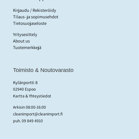
Kirjaudu / Rekisteröidy
Tilaus- ja sopimusehdot
Tietosuojaseloste
Yritysesittely
About us
Tuotemerkkejä
Toimisto & Noutovarasto
Kylänportti 8
02940 Espoo
Kartta & Yhteystiedot
Arkisin 08:00-16:00
cleanimport@cleanimport.fi
puh.
09 849 4910