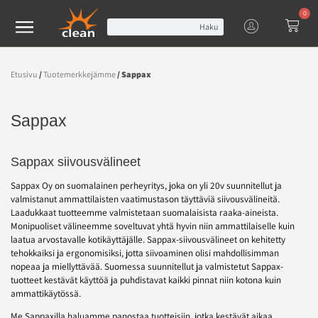
0
Haku
Etusivu
/
Tuotemerkkejämme
/ Sappax
Sappax
Sappax siivousvälineet
Sappax Oy on suomalainen perheyritys, joka on yli 20v suunnitellut ja
valmistanut ammattilaisten vaatimustason täyttäviä siivousvälineitä.
Laadukkaat tuotteemme valmistetaan suomalaisista raaka-aineista.
Monipuoliset välineemme soveltuvat yhtä hyvin niin ammattilaiselle kuin
laatua arvostavalle kotikäyttäjälle. Sappax-siivousvälineet on kehitetty
tehokkaiksi ja ergonomisiksi, jotta siivoaminen olisi mahdollisimman
nopeaa ja miellyttävää. Suomessa suunnitellut ja valmistetut Sappax-
tuotteet kestävät käyttöä ja puhdistavat kaikki pinnat niin kotona kuin
ammattikäytössä.
Me Sappaxilla haluamme panostaa tuotteisiin, jotka kestävät aikaa.