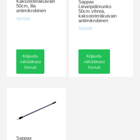
Kaksoisteräkuivain
Sappax
50cm, lila
Liinanpidinrunko
antimikrobinen
50cm vihreä,
kaksoisteräkuivain
SA7050
antimikrobinen
SA1050
Kirjaudu
Kirjaudu
nähdäksesi
nähdäksesi
hinnat
hinnat
Sappax