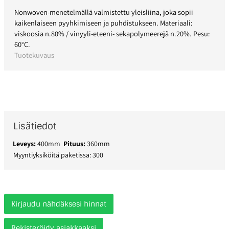
Nonwoven-menetelmällä valmistettu yleisliina, joka sopii
kaikenlaiseen pyyhkimiseen ja puhdistukseen. Materiaali:
viskoosia n.80% / vinyyli-eteeni- sekapolymeerejä n.20%. Pesu:
60°C.
Tuotekuvaus
Lisätiedot
Leveys:
400mm
Pituus:
360mm
Myyntiyksiköitä paketissa: 300
Kirjaudu nähdäksesi hinnat
Rekisteröidy asiakkaaksi