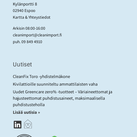
Kylänportti 8
02940 Espoo
Kartta & Yhteystiedot
Arkisin 08:00-16:00
cleanimport@cleanimport.fi
puh.
09 849 4910
Uutiset
CleanFix Toro -yhdistelmäkone
Kivilattioille suunniteltu ammattilaisten vaha
Uudet Greencare zero% -tuotteet – Väriaineettomat ja
hajusteettomat puhdistusaineet, maksimaalisella
puhdistusteholla
Lisää uutisia »