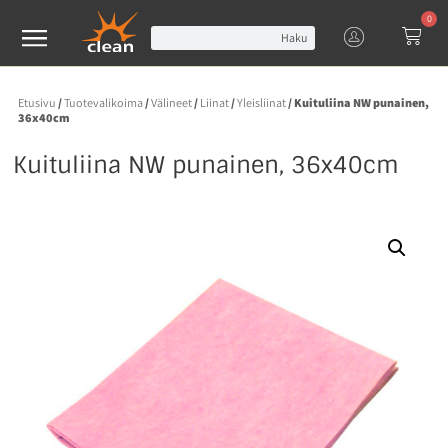
0
Haku
Etusivu
/
Tuotevalikoima
/
Välineet
/
Liinat
/
Yleisliinat
/ Kuituliina NW punainen,
36x40cm
Kuituliina NW punainen, 36x40cm