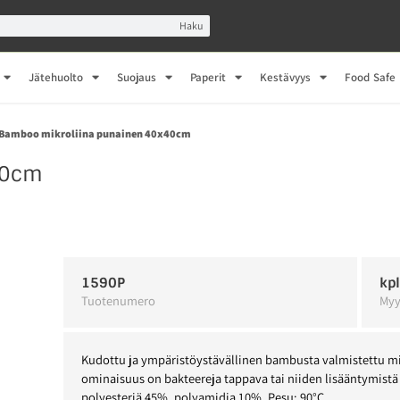
Haku
Jätehuolto
Suojaus
Paperit
Kestävyys
Food Safe
 Bamboo mikroliina punainen 40x40cm
40cm
1590P
kp
Tuotenumero
Myy
Kudottu ja ympäristöystävällinen bambusta valmistettu mi
ominaisuus on bakteereja tappava tai niiden lisääntymistä
polyesteriä 45%, polyamidia 10%. Pesu: 90°C.