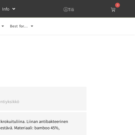
0
Info
Tili
Best for…
l
ntiyksikkö
krokuituliina. Liinan antibakteerinen
 estävä. Materiaali: bamboo 45%,