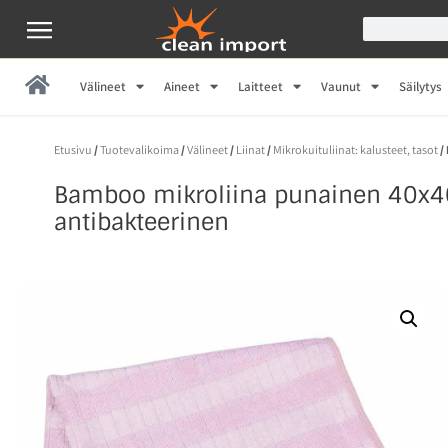
Välineet
Aineet
Laitteet
Vaunut
Säilytys
Etusivu
/
Tuotevalikoima
/
Välineet
/
Liinat
/
Mikrokuituliinat: kalusteet, tasot
/
Bamboo mikroliina punainen 40x
antibakteerinen