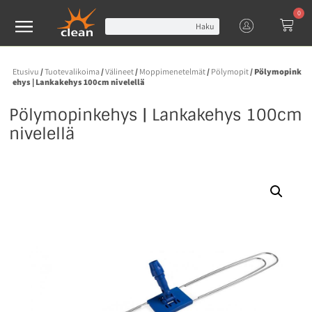
0
Haku
Etusivu
/
Tuotevalikoima
/
Välineet
/
Moppimenetelmät
/
Pölymopit
/ Pölymopink
ehys | Lankakehys 100cm nivelellä
Pölymopinkehys | Lankakehys 100cm
nivelellä