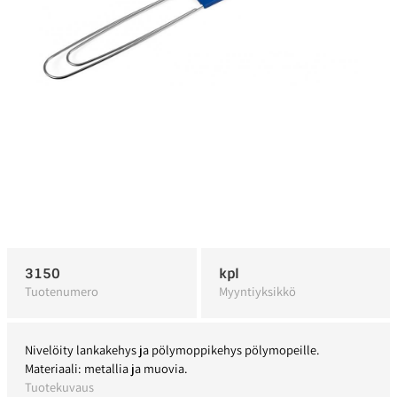
3150
kpl
Tuotenumero
Myyntiyksikkö
Nivelöity lankakehys ja pölymoppikehys pölymopeille.
Materiaali: metallia ja muovia.
Tuotekuvaus