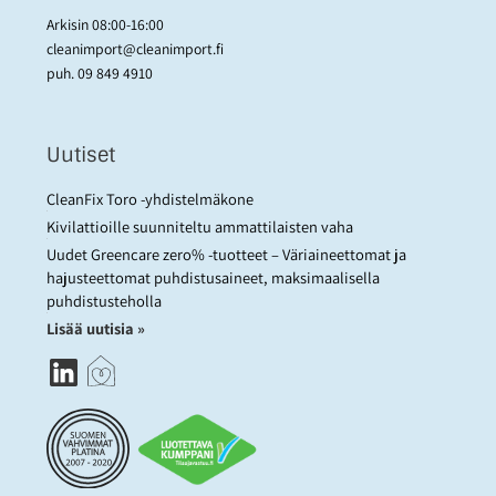
Arkisin 08:00-16:00
cleanimport@cleanimport.fi
puh.
09 849 4910
Uutiset
CleanFix Toro -yhdistelmäkone
Kivilattioille suunniteltu ammattilaisten vaha
Uudet Greencare zero% -tuotteet – Väriaineettomat ja
hajusteettomat puhdistusaineet, maksimaalisella
puhdistusteholla
Lisää uutisia »