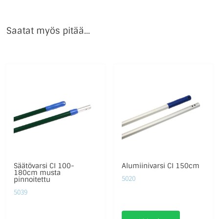
Saatat myös pitää...
Säätövarsi CI 100-
Alumiinivarsi CI 150cm
180cm musta
5020
pinnoitettu
5039