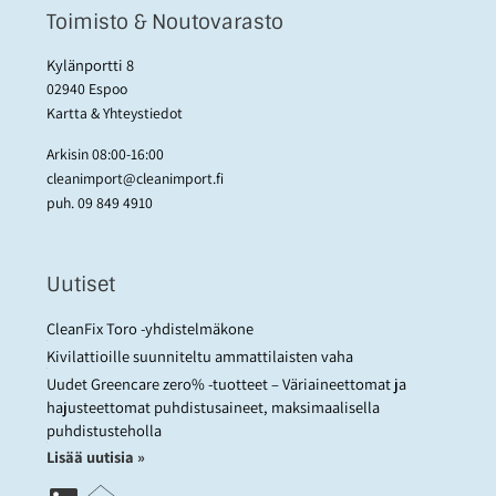
Toimisto & Noutovarasto
Kylänportti 8
02940 Espoo
Kartta & Yhteystiedot
Arkisin 08:00-16:00
cleanimport@cleanimport.fi
puh.
09 849 4910
Uutiset
CleanFix Toro -yhdistelmäkone
Kivilattioille suunniteltu ammattilaisten vaha
Uudet Greencare zero% -tuotteet – Väriaineettomat ja
hajusteettomat puhdistusaineet, maksimaalisella
puhdistusteholla
Lisää uutisia »