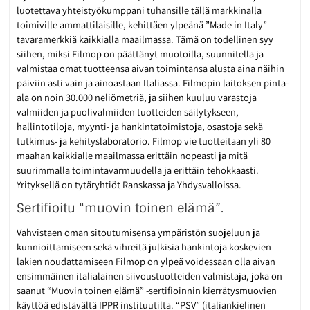
luotettava yhteistyökumppani tuhansille tällä markkinalla
toimiville ammattilaisille, kehittäen ylpeänä ”Made in Italy”
tavaramerkkiä kaikkialla maailmassa. Tämä on todellinen syy
siihen, miksi Filmop on päättänyt muotoilla, suunnitella ja
valmistaa omat tuotteensa aivan toimintansa alusta aina näihin
päiviin asti vain ja ainoastaan Italiassa. Filmopin laitoksen pinta-
ala on noin 30.000 neliömetriä, ja siihen kuuluu varastoja
valmiiden ja puolivalmiiden tuotteiden säilytykseen,
hallintotiloja, myynti- ja hankintatoimistoja, osastoja sekä
tutkimus- ja kehityslaboratorio. Filmop vie tuotteitaan yli 80
maahan kaikkialle maailmassa erittäin nopeasti ja mitä
suurimmalla toimintavarmuudella ja erittäin tehokkaasti.
Yrityksellä on tytäryhtiöt Ranskassa ja Yhdysvalloissa.
Sertifioitu “muovin toinen elämä”.
Vahvistaen oman sitoutumisensa ympäristön suojeluun ja
kunnioittamiseen sekä vihreitä julkisia hankintoja koskevien
lakien noudattamiseen Filmop on ylpeä voidessaan olla aivan
ensimmäinen italialainen siivoustuotteiden valmistaja, joka on
saanut “Muovin toinen elämä” -sertifioinnin kierrätysmuovien
käyttöä edistävältä IPPR instituutilta. “PSV” (italiankielinen