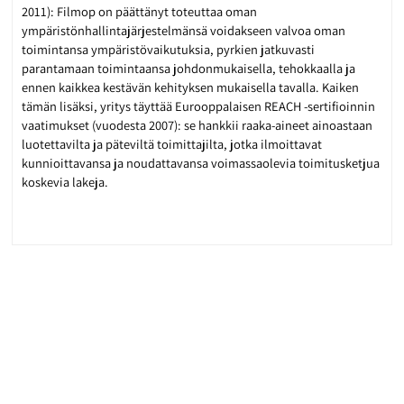
2011): Filmop on päättänyt toteuttaa oman
ympäristönhallintajärjestelmänsä voidakseen valvoa oman
toimintansa ympäristövaikutuksia, pyrkien jatkuvasti
parantamaan toimintaansa johdonmukaisella, tehokkaalla ja
ennen kaikkea kestävän kehityksen mukaisella tavalla. Kaiken
tämän lisäksi, yritys täyttää Eurooppalaisen REACH -sertifioinnin
vaatimukset (vuodesta 2007): se hankkii raaka-aineet ainoastaan
luotettavilta ja päteviltä toimittajilta, jotka ilmoittavat
kunnioittavansa ja noudattavansa voimassaolevia toimitusketjua
koskevia lakeja.