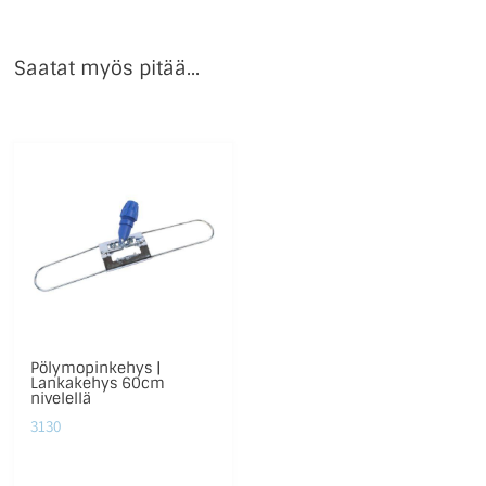
Saatat myös pitää...
Pölymopinkehys |
Lankakehys 60cm
nivelellä
3130