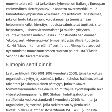
muovin toista elämää tarkoittava lyhenne) on Italian ja Euroopan
ensimmäinen kierrätysmuoville annettu tavaramerkki, millä
tarkoitetaan ympäristöä koskevaa tuotesertifiointijärjestelmää,
joka on luotu takaamaan, korostamaan ja tunnistamaan
helpommin kaikki kierrätysmuovista valmistetut tuotteet, siten
helpottaen julkisten viranomaisten ja muiden yritysten
valintakriteereitä niiden ollessa kiinnostuneita hankkimaan
”ekologisesti yhteensopivia” (ympäristöystävällisiä) tuotteita.
Kaikki ”Muovin toinen elämä”-sertifioidut Filmop-tuotteet voi
nyt tunnistaa muovituotteeseen suoraan painetusta “Plastic
Second Life” tavaramerkistä.
Filmopin sertifioinnit
Laatusertifiointi ISO 9001:2008 (vuodesta 2000): tämä tarkoittaa
organisoitua yritysjärjestelmää, jolla on tehokas hallinto, oikeat
rakenteet ja asianmukainen pätevyys, jotka takaavat
toimintavarmuuden asiakkaille, toimittajille, työntekijöille sekä
yhteistyökumppaneille. BRC Globaali kuluttajatuotteiden
sertifiointia koskeva standardi 3 (vuodesta 2010): hallinta- ja
organisointijärjestelmä, jolla tarkistetaan hygienia sekä
tuoteturvallisuus. Ympäristösertifiointi ISO 14001 (vuodesta