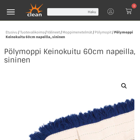
0
Haku
Etusivu
/
Tuotevalikoima
/
Välineet
/
Moppimenetelmät
/
Pölymopit
/ Pölymoppi
Keinokuitu 60cm napeilla, sininen
Pölymoppi Keinokuitu 60cm napeilla,
sininen