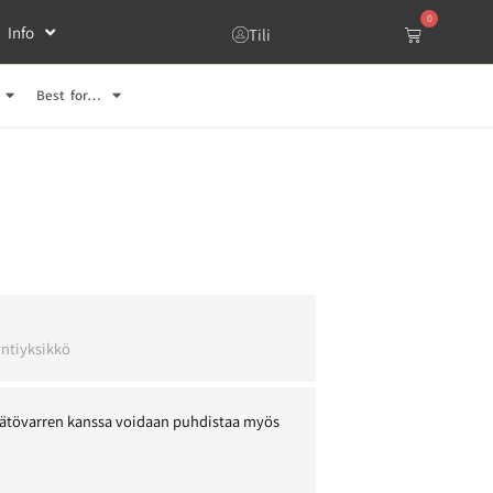
0
Info
Tili
Best for…
l
ntiyksikkö
Säätövarren kanssa voidaan puhdistaa myös