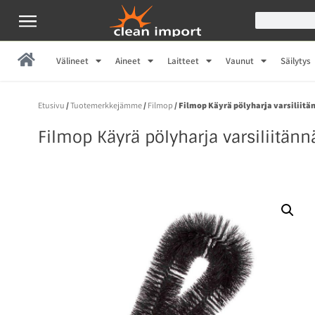
Välineet
Aineet
Laitteet
Vaunut
Säilytys
Etusivu
/
Tuotemerkkejämme
/
Filmop
/ Filmop Käyrä pölyharja varsiliitä
Filmop Käyrä pölyharja varsiliitänn