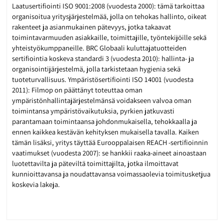
Laatusertifiointi ISO 9001:2008 (vuodesta 2000): tämä tarkoittaa
organisoitua yritysjärjestelmää, jolla on tehokas hallinto, oikeat
rakenteet ja asianmukainen pätevyys, jotka takaavat
toimintavarmuuden asiakkaille, toimittajille, työntekijöille sekä
yhteistyökumppaneille. BRC Globaali kuluttajatuotteiden
sertifiointia koskeva standardi 3 (vuodesta 2010): hallinta- ja
organisointijärjestelmä, jolla tarkistetaan hygienia sekä
tuoteturvallisuus. Ympäristösertifiointi ISO 14001 (vuodesta
2011): Filmop on päättänyt toteuttaa oman
ympäristönhallintajärjestelmänsä voidakseen valvoa oman
toimintansa ympäristövaikutuksia, pyrkien jatkuvasti
parantamaan toimintaansa johdonmukaisella, tehokkaalla ja
ennen kaikkea kestävän kehityksen mukaisella tavalla. Kaiken
tämän lisäksi, yritys täyttää Eurooppalaisen REACH -sertifioinnin
vaatimukset (vuodesta 2007): se hankkii raaka-aineet ainoastaan
luotettavilta ja päteviltä toimittajilta, jotka ilmoittavat
kunnioittavansa ja noudattavansa voimassaolevia toimitusketjua
koskevia lakeja.