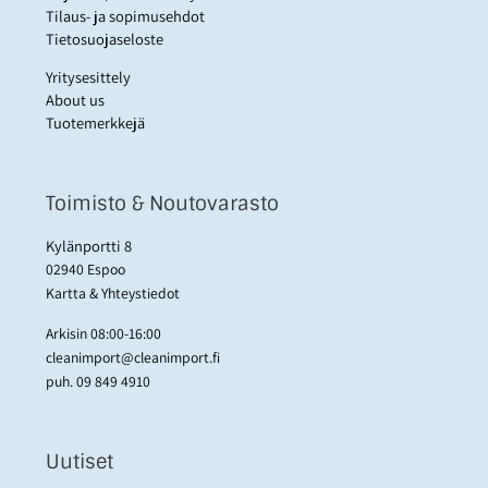
Tilaus- ja sopimusehdot
Tietosuojaseloste
Yritysesittely
About us
Tuotemerkkejä
Toimisto & Noutovarasto
Kylänportti 8
02940 Espoo
Kartta & Yhteystiedot
Arkisin 08:00-16:00
cleanimport@cleanimport.fi
puh.
09 849 4910
Uutiset