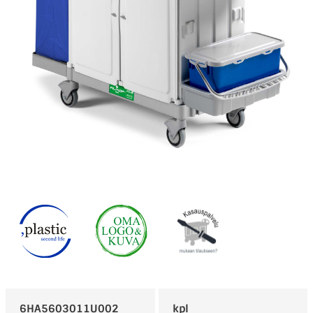
6HA5603011U002
kpl