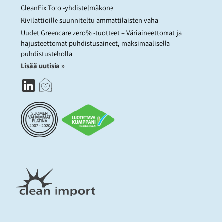
CleanFix Toro -yhdistelmäkone
Kivilattioille suunniteltu ammattilaisten vaha
Uudet Greencare zero% -tuotteet – Väriaineettomat ja
hajusteettomat puhdistusaineet, maksimaalisella
puhdistusteholla
Lisää uutisia »