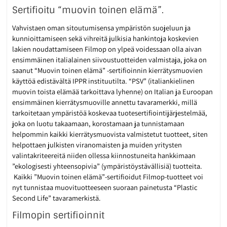
Sertifioitu “muovin toinen elämä”.
Vahvistaen oman sitoutumisensa ympäristön suojeluun ja
kunnioittamiseen sekä vihreitä julkisia hankintoja koskevien
lakien noudattamiseen Filmop on ylpeä voidessaan olla aivan
ensimmäinen italialainen siivoustuotteiden valmistaja, joka on
saanut “Muovin toinen elämä” -sertifioinnin kierrätysmuovien
käyttöä edistävältä IPPR instituutilta. “PSV” (italiankielinen
muovin toista elämää tarkoittava lyhenne) on Italian ja Euroopan
ensimmäinen kierrätysmuoville annettu tavaramerkki, millä
tarkoitetaan ympäristöä koskevaa tuotesertifiointijärjestelmää,
joka on luotu takaamaan, korostamaan ja tunnistamaan
helpommin kaikki kierrätysmuovista valmistetut tuotteet, siten
helpottaen julkisten viranomaisten ja muiden yritysten
valintakriteereitä niiden ollessa kiinnostuneita hankkimaan
”ekologisesti yhteensopivia” (ympäristöystävällisiä) tuotteita.
Kaikki ”Muovin toinen elämä”-sertifioidut Filmop-tuotteet voi
nyt tunnistaa muovituotteeseen suoraan painetusta “Plastic
Second Life” tavaramerkistä.
Filmopin sertifioinnit