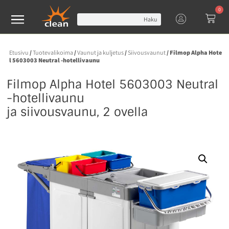
0
Haku
Etusivu
/
Tuotevalikoima
/
Vaunut ja kuljetus
/
Siivousvaunut
/ Filmop Alpha Hote
l 5603003 Neutral -hotellivaunu
Filmop Alpha Hotel 5603003 Neutral
-hotellivaunu
ja siivousvaunu, 2 ovella