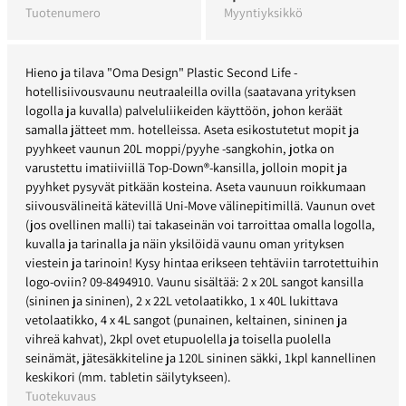
Tuotenumero
Myyntiyksikkö
Hieno ja tilava "Oma Design" Plastic Second Life -
hotellisiivousvaunu neutraaleilla ovilla (saatavana yrityksen
logolla ja kuvalla) palveluliikeiden käyttöön, johon keräät
samalla jätteet mm. hotelleissa. Aseta esikostutetut mopit ja
pyyhkeet vaunun 20L moppi/pyyhe -sangkohin, jotka on
varustettu imatiiviillä Top-Down®-kansilla, jolloin mopit ja
pyyhket pysyvät pitkään kosteina. Aseta vaunuun roikkumaan
siivousvälineitä kätevillä Uni-Move välinepitimillä. Vaunun ovet
(jos ovellinen malli) tai takaseinän voi tarroittaa omalla logolla,
kuvalla ja tarinalla ja näin yksilöidä vaunu oman yrityksen
viestein ja tarinoin! Kysy hintaa erikseen tehtäviin tarrotettuihin
logo-oviin? 09-8494910. Vaunu sisältää: 2 x 20L sangot kansilla
(sininen ja sininen), 2 x 22L vetolaatikko, 1 x 40L lukittava
vetolaatikko, 4 x 4L sangot (punainen, keltainen, sininen ja
vihreä kahvat), 2kpl ovet etupuolella ja toisella puolella
seinämät, jätesäkkiteline ja 120L sininen säkki, 1kpl kannellinen
keskikori (mm. tabletin säilytykseen).
Tuotekuvaus