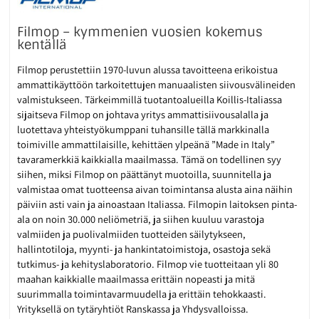
Filmop – kymmenien vuosien kokemus
kentällä
Filmop perustettiin 1970-luvun alussa tavoitteena erikoistua
ammattikäyttöön tarkoitettujen manuaalisten siivousvälineiden
valmistukseen. Tärkeimmillä tuotantoalueilla Koillis-Italiassa
sijaitseva Filmop on johtava yritys ammattisiivousalalla ja
luotettava yhteistyökumppani tuhansille tällä markkinalla
toimiville ammattilaisille, kehittäen ylpeänä ”Made in Italy”
tavaramerkkiä kaikkialla maailmassa. Tämä on todellinen syy
siihen, miksi Filmop on päättänyt muotoilla, suunnitella ja
valmistaa omat tuotteensa aivan toimintansa alusta aina näihin
päiviin asti vain ja ainoastaan Italiassa. Filmopin laitoksen pinta-
ala on noin 30.000 neliömetriä, ja siihen kuuluu varastoja
valmiiden ja puolivalmiiden tuotteiden säilytykseen,
hallintotiloja, myynti- ja hankintatoimistoja, osastoja sekä
tutkimus- ja kehityslaboratorio. Filmop vie tuotteitaan yli 80
maahan kaikkialle maailmassa erittäin nopeasti ja mitä
suurimmalla toimintavarmuudella ja erittäin tehokkaasti.
Yrityksellä on tytäryhtiöt Ranskassa ja Yhdysvalloissa.