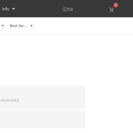
0
Info
Tili
Best for…
l
ntiyksikkö