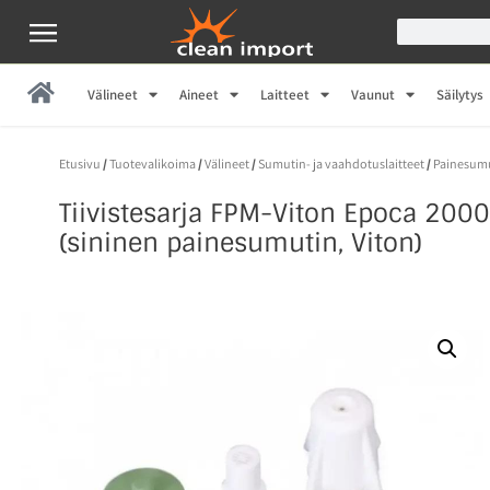
Välineet
Aineet
Laitteet
Vaunut
Säilytys
Etusivu
/
Tuotevalikoima
/
Välineet
/
Sumutin- ja vaahdotuslaitteet
/
Painesum
Tiivistesarja FPM-Viton Epoca 200
(sininen painesumutin, Viton)