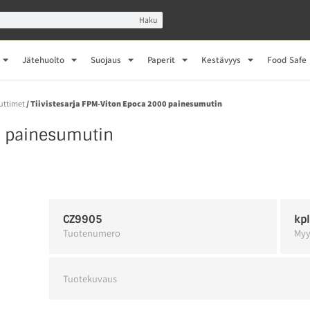
Haku
Jätehuolto
Suojaus
Paperit
Kestävyys
Food Safe
uttimet
/ Tiivistesarja FPM-Viton Epoca 2000 painesumutin
0 painesumutin
CZ9905
kp
Tuotenumero
Myy
Tuotekuvaus