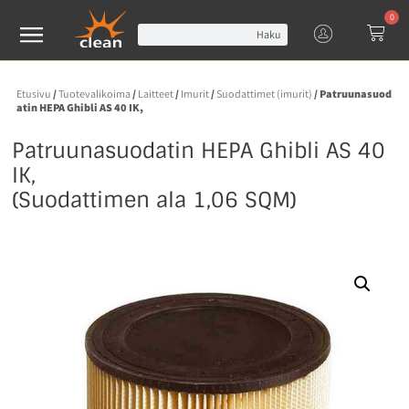
0
Haku
Etusivu
/
Tuotevalikoima
/
Laitteet
/
Imurit
/
Suodattimet (imurit)
/ Patruunasuod
atin HEPA Ghibli AS 40 IK,
Patruunasuodatin HEPA Ghibli AS 40
IK,
(Suodattimen ala 1,06 SQM)