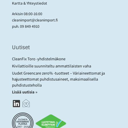
Kartta & Yhteystiedot
Arkisin 08:00-16:00
cleanimport@cleanimport.fi
puh.
09 849 4910
Uutiset
CleanFix Toro -yhdistelmäkone
Kivilattioille suunniteltu ammattilaisten vaha
Uudet Greencare zero% -tuotteet – Väriaineettomat ja
hajusteettomat puhdistusaineet, maksimaalisella
puhdistusteholla
Lisää uutisia »