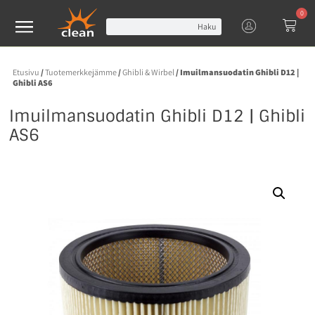
0
Haku
Etusivu
/
Tuotemerkkejämme
/
Ghibli & Wirbel
/ Imuilmansuodatin Ghibli D12 |
Ghibli AS6
Imuilmansuodatin Ghibli D12 | Ghibli
AS6