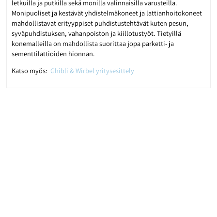
letkuilla ja putkilla sekä monilla valinnaisilla varusteilla.
Monipuoliset ja kestävät yhdistelmäkoneet ja lattianhoitokoneet
mahdollistavat erityyppiset puhdistustehtävät kuten pesun,
syväpuhdistuksen, vahanpoiston ja kiillotustyöt. Tietyillä
konemalleilla on mahdollista suorittaa jopa parketti- ja
sementtilattioiden hionnan.
Katso myös:
Ghibli & Wirbel yritysesittely