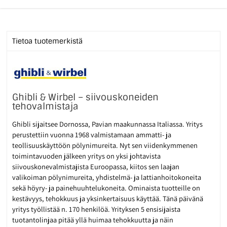
Tietoa tuotemerkistä
Ghibli & Wirbel – siivouskoneiden
tehovalmistaja
Ghibli sijaitsee Dornossa, Pavian maakunnassa Italiassa. Yritys
perustettiin vuonna 1968 valmistamaan ammatti- ja
teollisuuskäyttöön pölynimureita. Nyt sen viidenkymmenen
toimintavuoden jälkeen yritys on yksi johtavista
siivouskonevalmistajista Euroopassa, kiitos sen laajan
valikoiman pölynimureita, yhdistelmä- ja lattianhoitokoneita
sekä höyry- ja painehuuhtelukoneita. Ominaista tuotteille on
kestävyys, tehokkuus ja yksinkertaisuus käyttää. Tänä päivänä
yritys työllistää n. 170 henkilöä. Yrityksen 5 ensisijaista
tuotantolinjaa pitää yllä huimaa tehokkuutta ja näin