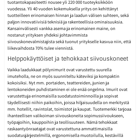
tuotantokapasiteetti nousee yli 220 000 tuoteyksikköön
vuodessa. Yli 40 vuoden kokemuksella yritys on kehittänyt
tuotteilleen erinomaisen hinnan ja laadun välisen suhteen, sekä
paljon innovatiivisiä teknisiä ja rakenteellisia ominaisuuksia.
Kansainvälisesti vankka asema ja erinomainen maine, on
nostanut yrityksen yhdeksi johtavimmista
siivouskonevalmistajista sekä tuonut yritykselle kasvua niin, että
liikevaihdosta 70% tulee viennistä.
Helppokäyttöiset ja tehokkaat siivouskoneet
Vaikka laadukkaat pölynimurit ovat varustettu suurella
imuteholla, ne on myös suunniteltu käteviksi ja kompaktin
kokoisiksi. Nyt mm. portaiden, teattereiden, junien ja
lentokoneiden puhdistaminen ei ole enää ongelma. Imurit ovat
varustettuja erinomaisilla suodatustoiminnoilla ja sopivat
täydellisesti niihin paikoihin, joissa hiljaisuudella on merkitystä
mm. hotellit, ravintolat, toimistot ja kaupat. Tuotemerkki tarjoaa
ihanteellisen valikoiman siivouskoneita sopimussiivoukseen,
työpajoihin, kauppoihin ja teollisuuteen. Nämä tehokkaat
raskaantyönraatajat ovat varustettuna ammattimaisilla
suodatusjärjestelmillä, ergonomisella muotoilulla, kestävillä