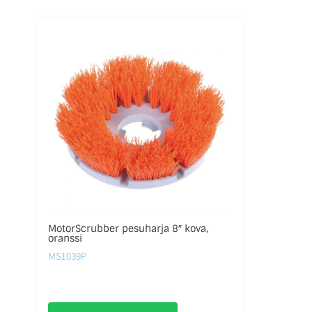
MotorScrubber pesuharja 8″ kova,
oranssi
MS1039P