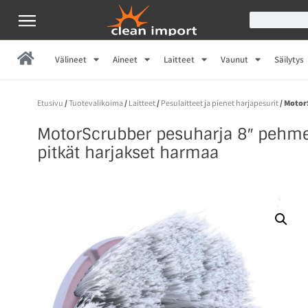
Välineet
Aineet
Laitteet
Vaunut
Säilytys
Etusivu
/
Tuotevalikoima
/
Laitteet
/
Pesulaitteet ja pienet harjapesurit
/ Motor
MotorScrubber pesuharja 8″ pehme
pitkät harjakset harmaa