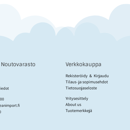
& Noutovarasto
Verkkokauppa
Rekisteröidy
&
Kirjaudu
Tilaus- ja sopimusehdot
Tietosuojaseloste
tiedot
Yritysesittely
:00
About us
animport.fi
Tuotemerkkejä
0