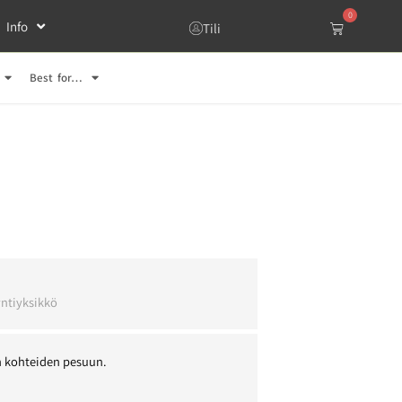
0
Info
Tili
Best for…
l
ntiyksikkö
n kohteiden pesuun.