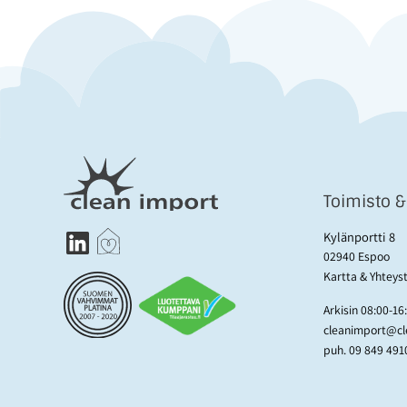
Toimisto 
Kylänportti 8
02940 Espoo
Kartta & Yhteys
Arkisin 08:00-16
cleanimport@cle
puh.
09 849 491