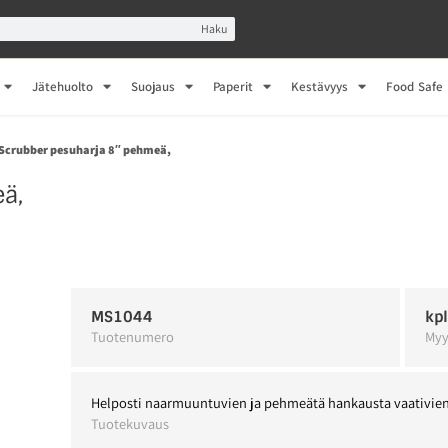
Haku
Jätehuolto
Suojaus
Paperit
Kestävyys
Food Safe
Scrubber pesuharja 8″ pehmeä,
ä,
MS1044
kp
Tuotenumero
Myy
Helposti naarmuuntuvien ja pehmeätä hankausta vaativie
Tuotekuvaus