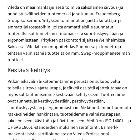
Vileda on maailmanlaajuisesti toimiva saksalainen siivous- ja
puhdistusvälineiden tuotemerkki ja se kuuluu Freudenberg
Group-korserniin. Yrityksen toiminnot on jaettu kuluttaja- ja
ammattilaisosastoihin, joista ammattilaisille suunnatut
tuoteratkaisut tunnetaan erinomaisesta suorituskyvystään ja
ergonomiastaan. Yrityksen pääkonttori sijaitsee Weinheimissa
Saksassa. Viledalla on moppitehdas Suomessa ja tunnettuja
tehtaan valmistamia tuotteita on mm. Swep -moppimenetelmän
tuotteet.
Kestävä kehitys
Pitkän aikavälin liiketoimintamme perusta on sukupolvelta
toiselle siirtyvä ajattelutapa, ja tärkeä osa tätä ajattelutapaa on
myös suhtautumisemme kestävään kehitykseen. Tuotteemme
ovat tunnettuja kestävyydestään, pestävyydestään,
suorituskyvystään ja ergonomiastaan. Me kiinnitämme huomiota
raaka-aineiden hankintaan, tuotteidemme valmistustapaan,
jakelemiseen, käyttöön ja hävittämiseen. Meillä on ISO 14001 – ja
OHSAS 18001 -standardien mukainen sertifiointi. Esimerkki
maakohtaisista sertifioinneista on Vileda Professional -