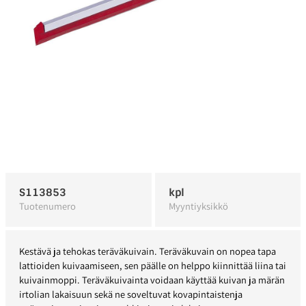
S113853
kpl
Tuotenumero
Myyntiyksikkö
Kestävä ja tehokas teräväkuivain. Teräväkuvain on nopea tapa
lattioiden kuivaamiseen, sen päälle on helppo kiinnittää liina tai
kuivainmoppi. Teräväkuivainta voidaan käyttää kuivan ja märän
irtolian lakaisuun sekä ne soveltuvat kovapintaistenja