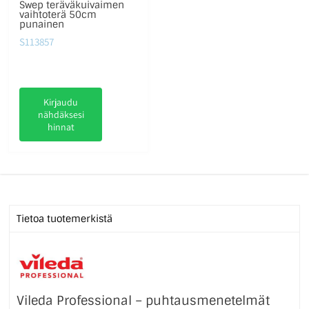
Swep teräväkuivaimen
vaihtoterä 50cm
punainen
S113857
Kirjaudu
nähdäksesi
hinnat
Tietoa tuotemerkistä
Vileda Professional – puhtausmenetelmät