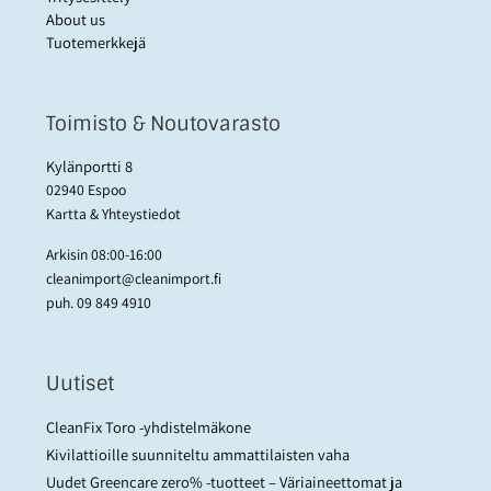
About us
Tuotemerkkejä
Toimisto & Noutovarasto
Kylänportti 8
02940 Espoo
Kartta & Yhteystiedot
Arkisin 08:00-16:00
cleanimport@cleanimport.fi
puh.
09 849 4910
Uutiset
CleanFix Toro -yhdistelmäkone
Kivilattioille suunniteltu ammattilaisten vaha
Uudet Greencare zero% -tuotteet – Väriaineettomat ja