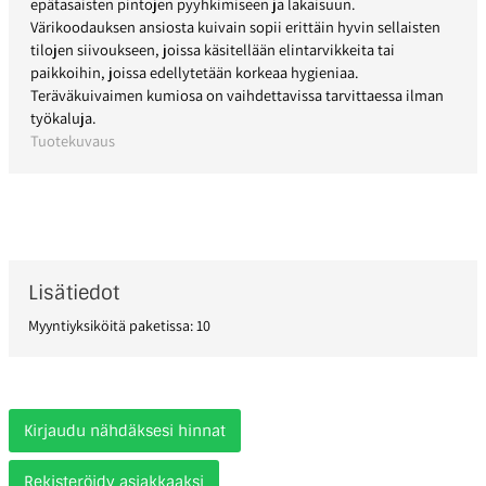
epätasaisten pintojen pyyhkimiseen ja lakaisuun.
Värikoodauksen ansiosta kuivain sopii erittäin hyvin sellaisten
tilojen siivoukseen, joissa käsitellään elintarvikkeita tai
paikkoihin, joissa edellytetään korkeaa hygieniaa.
Teräväkuivaimen kumiosa on vaihdettavissa tarvittaessa ilman
työkaluja.
Tuotekuvaus
Lisätiedot
Myyntiyksiköitä paketissa: 10
Kirjaudu nähdäksesi hinnat
Rekisteröidy asiakkaaksi