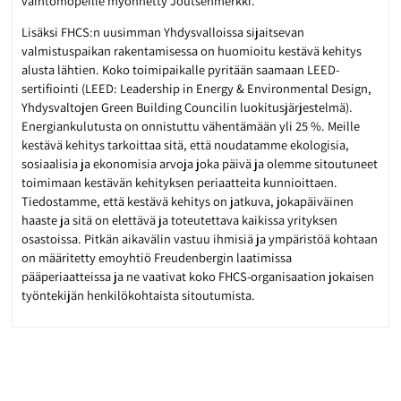
vaihtomopeille myönnetty Joutsenmerkki.
Lisäksi FHCS:n uusimman Yhdysvalloissa sijaitsevan
valmistuspaikan rakentamisessa on huomioitu kestävä kehitys
alusta lähtien. Koko toimipaikalle pyritään saamaan LEED-
sertifiointi (LEED: Leadership in Energy & Environmental Design,
Yhdysvaltojen Green Building Councilin luokitusjärjestelmä).
Energiankulutusta on onnistuttu vähentämään yli 25 %. Meille
kestävä kehitys tarkoittaa sitä, että noudatamme ekologisia,
sosiaalisia ja ekonomisia arvoja joka päivä ja olemme sitoutuneet
toimimaan kestävän kehityksen periaatteita kunnioittaen.
Tiedostamme, että kestävä kehitys on jatkuva, jokapäiväinen
haaste ja sitä on elettävä ja toteutettava kaikissa yrityksen
osastoissa. Pitkän aikavälin vastuu ihmisiä ja ympäristöä kohtaan
on määritetty emoyhtiö Freudenbergin laatimissa
pääperiaatteissa ja ne vaativat koko FHCS-organisaation jokaisen
työntekijän henkilökohtaista sitoutumista.