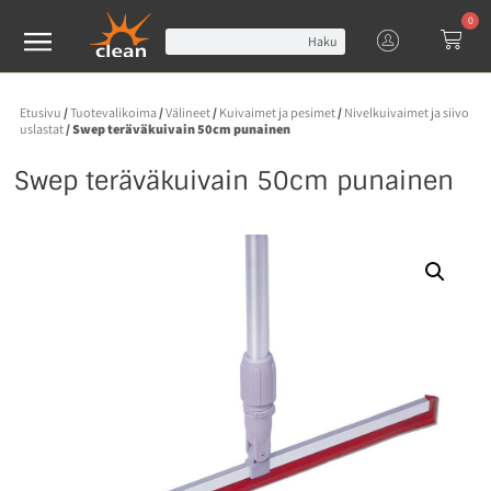
0
Haku
Etusivu
/
Tuotevalikoima
/
Välineet
/
Kuivaimet ja pesimet
/
Nivelkuivaimet ja siivo
uslastat
/ Swep teräväkuivain 50cm punainen
Swep teräväkuivain 50cm punainen