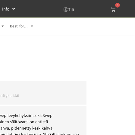
0
Info
Tili
Best for…
l
ntiyksikkö
Swep-levykehyksiin sekä Swep-
inen säätövarsi on entistä
kahva, pidennetty keskikahva,
miellyttävä kädensijan. Ylhäällä liukumisen