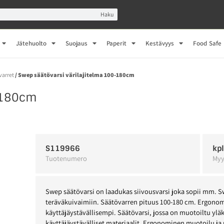
Haku
Jätehuolto
Suojaus
Paperit
Kestävyys
Food Safe
varret
/ Swep säätövarsi värilajitelma 100-180cm
0-180cm
S119966
kp
Tuotenumero
Myy
Swep säätövarsi on laadukas siivousvarsi joka sopii mm. 
teräväkuivaimiin. Säätövarren pituus 100-180 cm. Ergonom
käyttäjäystävällisempi. Säätövarsi, jossa on muotoiltu ylä
käyttäjäystävälliset materiaalit. Ergonominen muotoilu ja 