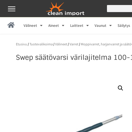
Välineet
Aineet
Laitteet
Vaunut
Säilytys
Etusivu
/
Tuotevalikoima
/
Välineet
/
Varret
/
Moppivarret, harjanvarret ja säätö
Swep säätövarsi värilajitelma 10