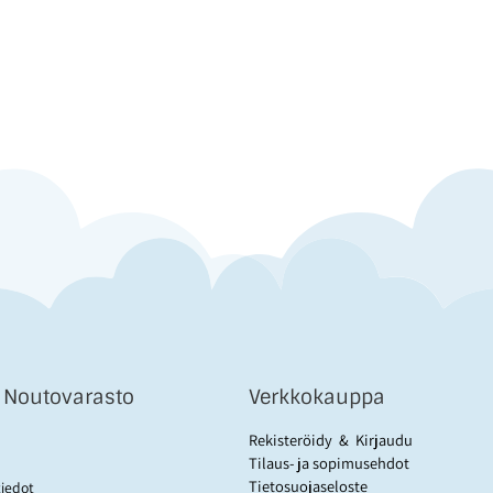
& Noutovarasto
Verkkokauppa
Rekisteröidy
&
Kirjaudu
Tilaus- ja sopimusehdot
Tietosuojaseloste
tiedot