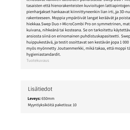
tasaisten että hienorakenteisten kuvioitujen lattiapintoje
pienharjakset hankaavat kiinnittyneenkin lian irti, ja 3D-
rakenteeseen. Moppia ympäröivät langat keräävät ja poistava
hiekkaa.Swep Duo r-MicroCombi Pro on symmetrinen, mata
kuivana, nihkeänä tai kosteana. Se on tarkoitettu käytettä
ansiosta siinä on erinomainen puhdistuskapasiteetti. Sw
huippukestävä, ja testit osoittavat sen kestävän jopa 1 000 
myös myönnetty Joutsenmerkki, mikä takaa, että moppi täy
hygieniastandardit.
Tuotekuvaus
Lisätiedot
Leveys:
650mm
Myyntiyksiköitä paketissa: 10