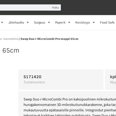
Haku
Jätehuolto
Suojaus
Paperit
Kestävyys
Food Safe
pi -menetelmä
/ Swep Duo r-MicroCombi Pro moppi 65cm
i 65cm
S171420
kp
Tuotenumero
Myy
Swep Duo r-MicroCombi Pro on kaksipuolinen mikrokuitum
hunajakennomainen 3D-mikrokuitunukkarakenne, joka tarj
mukautuvuutta epätasaisille pinnoille. Integroidut pienha
tehostavat kaikkien lattioiden puhdistusta. Swep Duo r-M