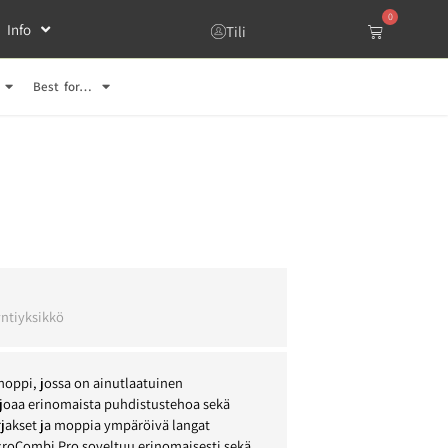
0
Info
Tili
Best for…
l
ntiyksikkö
oppi, jossa on ainutlaatuinen
oaa erinomaista puhdistustehoa sekä
rjakset ja moppia ympäröivä langat
icroCombi Pro soveltuu erinomaisesti sekä