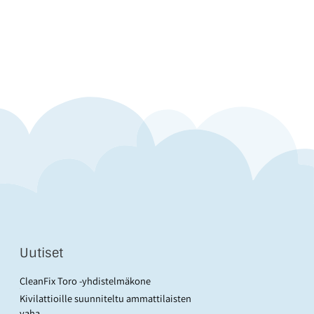
Uutiset
CleanFix Toro -yhdistelmäkone
Kivilattioille suunniteltu ammattilaisten
vaha