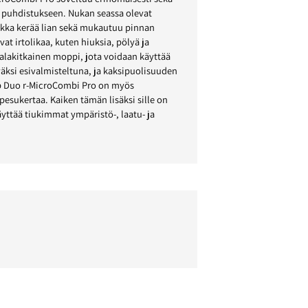
n puhdistukseen. Nukan seassa olevat
nukka kerää lian sekä mukautuu pinnan
t irtolikaa, kuten hiuksia, pölyä ja
lakitkainen moppi, jota voidaan käyttää
väksi esivalmisteltuna, ja kaksipuolisuuden
ep Duo r-MicroCombi Pro on myös
pesukertaa. Kaiken tämän lisäksi sille on
ttää tiukimmat ympäristö-, laatu- ja