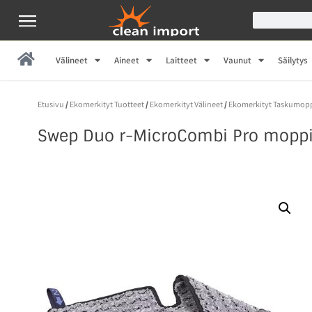
Välineet
Aineet
Laitteet
Vaunut
Säilytys
Etusivu
/
Ekomerkityt Tuotteet
/
Ekomerkityt Välineet
/
Ekomerkityt Taskumop
Swep Duo r-MicroCombi Pro mopp