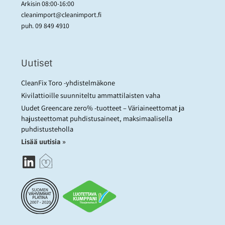
Arkisin 08:00-16:00
cleanimport@cleanimport.fi
puh.
09 849 4910
Uutiset
CleanFix Toro -yhdistelmäkone
Kivilattioille suunniteltu ammattilaisten vaha
Uudet Greencare zero% -tuotteet – Väriaineettomat ja
hajusteettomat puhdistusaineet, maksimaalisella
puhdistusteholla
Lisää uutisia »