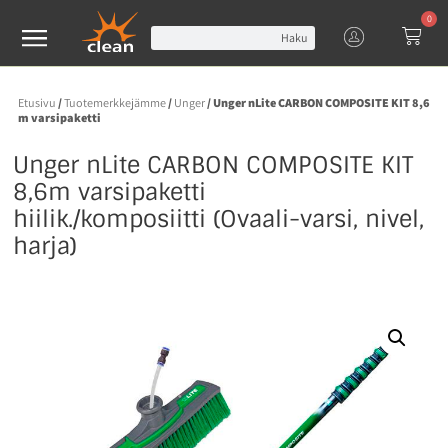
0
Haku
Etusivu
/
Tuotemerkkejämme
/
Unger
/ Unger nLite CARBON COMPOSITE KIT 8,6
m varsipaketti
Unger nLite CARBON COMPOSITE KIT
8,6m varsipaketti
hiilik./komposiitti (Ovaali-varsi, nivel,
harja)