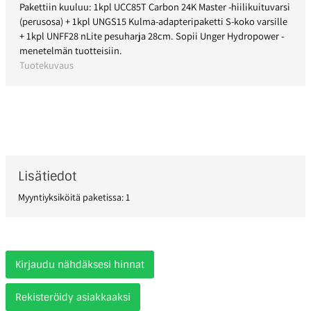
Pakettiin kuuluu: 1kpl UCC85T Carbon 24K Master -hiilikuituvarsi
(perusosa) + 1kpl UNGS15 Kulma-adapteripaketti S-koko varsille
+ 1kpl UNFF28 nLite pesuharja 28cm. Sopii Unger Hydropower -
menetelmän tuotteisiin.
Tuotekuvaus
Lisätiedot
Myyntiyksiköitä paketissa: 1
Kirjaudu nähdäksesi hinnat
Rekisteröidy asiakkaaksi