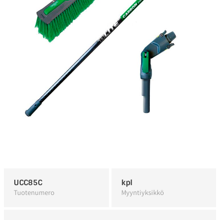
UCC85C
kpl
Tuotenumero
Myyntiyksikkö