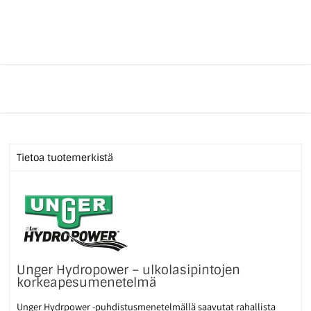
Tietoa tuotemerkistä
Unger Hydropower – ulkolasipintojen
korkeapesumenetelmä
Unger Hydrpower -puhdistusmenetelmällä saavutat rahallista