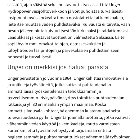
säästöä, ajan säästöä sekä joustavuutta työssäsi. Liitä Unger
Hydropower vesijohtoverkkoon ja voit puhdistaa turvallisesti
lasipinnat myös korkealta ilman nostolaitetta tai kemikaaleja,
laite itse muuttaa veden puhdistavaksi. Kuivausta ei tarvita, vaan
pesun jälkeen pinta kuivuu itsestään kirkkaaksi ja raidattomaksi.
Laadukkaat ja kestävät tuotteet on valmistettu Saksassa. Laite
sopii hyvin mm. omakotitalojen, ostoskeskuksien ja
taloyhtiöiden lasipintojen ja parvekelasien puhdistamiseen
nopeasti ja turvallisesti.
Unger on merkkisi jos haluat parasta
Unger perustettiin jo vuonna 1964. Unger kehittää innovatiivisia
ja uniikkeja työvälineitä, jotka auttavat puhtaudenalan
ammattilaisia työskentelemään tehokkaammin ja
terveellisemmin. Nykypäivänä yritys toimittaa puhtaudenalan
ratkaisuja yli 80 eri maahan ympäri maailmaa. Koska
ammattisiivousala kohtaa yhä enemmän kustannuspaineita
tulevaisuudessa pyrkii Unger tarjoamalla tuotteita, jotka vaativat
vähemmän veden käyttöä ja kemikaaleja, mutta varmistaen
kuitenkin, että työvälineet pystyvät tarjoamaan entistä
hygieenisemmät ja puhtaammat tulokset vähemmällä työvoiman