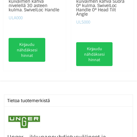
kuivaimen kahva
kuivaimen kahva Suora
nivelellä 30 asteen
0° kulma. SwivelLoc
kulma. SwivelLoc Handle
Handle 0° Head Tilt
Angle
ULA000
ULS000
Kirjaudu
Kirjaudu
nähdäksesi
nähdäksesi
hinnat
hinnat
Tietoa tuotemerkistä