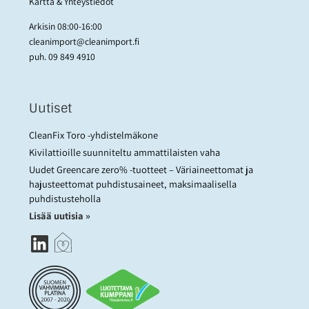
Kartta & Yhteystiedot
Arkisin 08:00-16:00
cleanimport@cleanimport.fi
puh.
09 849 4910
Uutiset
CleanFix Toro -yhdistelmäkone
Kivilattioille suunniteltu ammattilaisten vaha
Uudet Greencare zero% -tuotteet – Väriaineettomat ja
hajusteettomat puhdistusaineet, maksimaalisella
puhdistusteholla
Lisää uutisia »