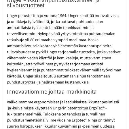
Unger – ikkunanpuhdistusvälineet ja
siivoustuotteet
Unger perustettiin jo vuonna 1964. Unger kehittää innovatiivisia
ja uniikkeja työvälineitä, jotka auttavat puhtaudenalan
ammattilaisia työskentelemään tehokkaammin ja
terveellisemmin. Nykypäivänä yritys toimittaa puhtaudenalan
ratkaisuja yli 80 eri maahan ympäri maailmaa. Koska
ammattisiivousala kohtaa yhä enemmän kustannuspaineita
tulevaisuudessa pyrkii Unger tarjoamalla tuotteita, jotka vaativat
vähemmän veden käyttöä ja kemikaaleja, mutta varmistaen
kuitenkin, että työvälineet pystyvät tarjoamaan entistä
hygieenisemmät ja puhtaammat tulokset vähemmällä työvoiman
käytöllä. Unger siis sitoutuu auttamaan sinua tehostamaan
puhdistustyötäsi ja hallitsemaan kustannuksia.
Innovaatiomme johtaa markkinoita
Valikoimamme ergonomisissa ja laadukkaissa ikkunanpesimissä
ja -kuivaimissa käytetään Ungerin patentoitua ErgoTec® -
lukitusmenetelmää. Tuloksena on tehokas ja turvallinen
puhdistusmenetelmä. Viime vuosina Ergotec® Ninja on tehnyt
suuren harppauksen ikkunankuivaimien ja -pesimien uudessa