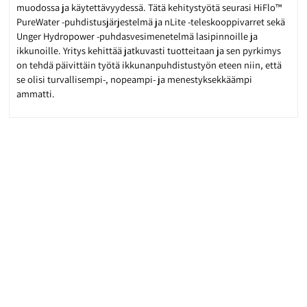
muodossa ja käytettävyydessä. Tätä kehitystyötä seurasi HiFlo™
PureWater -puhdistusjärjestelmä ja nLite -teleskooppivarret sekä
Unger Hydropower -puhdasvesimenetelmä lasipinnoille ja
ikkunoille. Yritys kehittää jatkuvasti tuotteitaan ja sen pyrkimys
on tehdä päivittäin työtä ikkunanpuhdistustyön eteen niin, että
se olisi turvallisempi-, nopeampi- ja menestyksekkäämpi
ammatti.