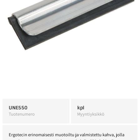
UNE550
kpl
Tuotenumero
Myyntiyksikkö
Ergotecin erinomaisesti muotoiltu ja valmistettu kahva, jolla