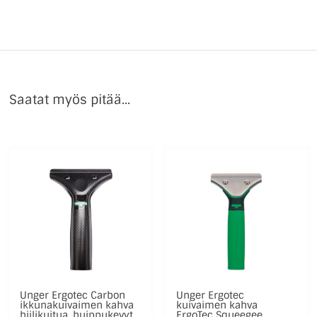
Saatat myös pitää...
Unger Ergotec Carbon
Unger Ergotec
ikkunakuivaimen kahva
kuivaimen kahva
hiilikuitua, huippukevyt
ErgoTec Squeegee