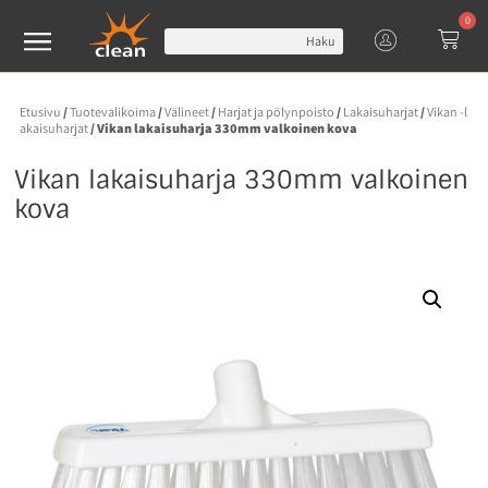
0
Haku
Etusivu
/
Tuotevalikoima
/
Välineet
/
Harjat ja pölynpoisto
/
Lakaisuharjat
/
Vikan -l
akaisuharjat
/ Vikan lakaisuharja 330mm valkoinen kova
Vikan lakaisuharja 330mm valkoinen
kova