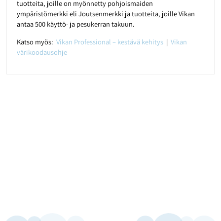
tuotteita, joille on myönnetty pohjoismaiden
ympäristömerkki eli Joutsenmerkki ja tuotteita, joille Vikan
antaa 500 käyttö- ja pesukerran takuun.
Katso myös:
Vikan Professional – kestävä kehitys
|
Vikan
värikoodausohje