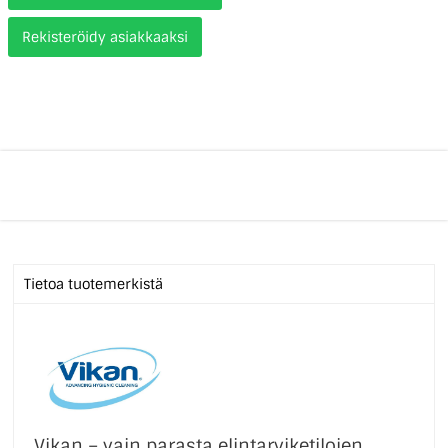
Rekisteröidy asiakkaaksi
Tietoa tuotemerkistä
Vikan – vain parasta elintarviketilojen