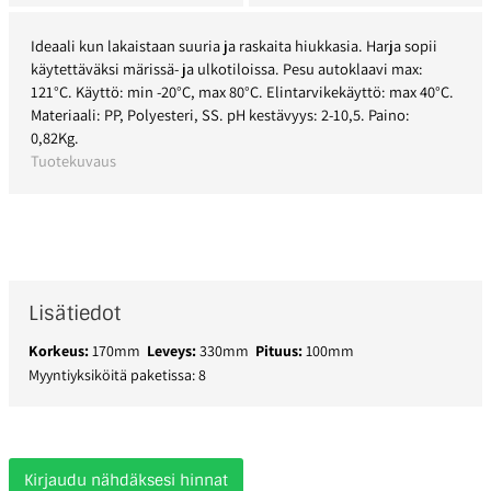
Ideaali kun lakaistaan suuria ja raskaita hiukkasia. Harja sopii
käytettäväksi märissä- ja ulkotiloissa. Pesu autoklaavi max:
121°C. Käyttö: min -20°C, max 80°C. Elintarvikekäyttö: max 40°C.
Materiaali: PP, Polyesteri, SS. pH kestävyys: 2-10,5. Paino:
0,82Kg.
Tuotekuvaus
Lisätiedot
Korkeus:
170mm
Leveys:
330mm
Pituus:
100mm
Myyntiyksiköitä paketissa: 8
Kirjaudu nähdäksesi hinnat