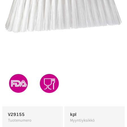
V29155
kpl
Tuotenumero
Myyntiyksikkö