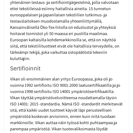
yhtenäinen testaus- ja sertifiointijärjestelmä, jolla valvotaan
ettei tekstiileissä esiinny haitallisia aineita. 15 tunnetun
eurooppalaisen ja japanilaisen tekstiilien tutkimus- ja
testauslaitoksen muodostamalla yhteenliittymällä,
Kansainvälisellä Öko-Tex-liitolla on edustustot ja yhteyksiä
hoitavat toimistot yli 50 maassa eri puolilla maailmaa.
Euroopan kaltaisilla kohdemarkkinoilla se, että on näyttöä
siitä, että tekstiilituotteet eivät ole haitallisia terveydelle, on
tärkeämpi tekijä, joka vaikuttaa ostopäätöstä tekeviin
kuluttajiin.
Sertifioinnit
Vikan oli ensimmäinen alan yritys Euroopassa, joka oli jo
vuonna 1992 sertifioitu ISO 9001:2000 laatusertifikaatilla ja jo
vuonna 1998 sertifioitu ISO 14001 ympäristösertifikaatilla.
Vikan täyttää ympäristövelvoitteensa noudattamalla täysin
ISO 14001: 2015 -standardia. Nämä ISO -standardit merkitsevät
sitä, että kaikki uudet tuotteet käyvät läpi perusteellisen
ympäristöä koskevan arvioinnin, ennen kuin niitä tuodaan
markkinoille. Vikan auttaa näin työssä kohti puhtaampaa ja
parempaa ympäristöä. Vikan tuotevalikoimasta löydät