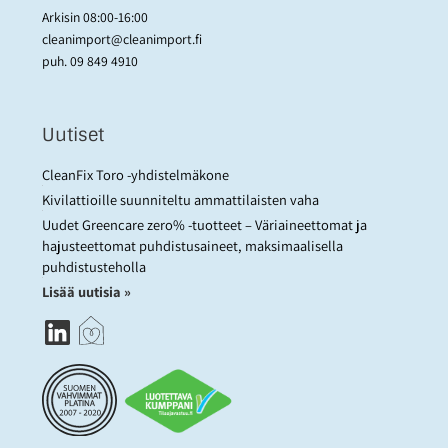
Arkisin 08:00-16:00
cleanimport@cleanimport.fi
puh.
09 849 4910
Uutiset
CleanFix Toro -yhdistelmäkone
Kivilattioille suunniteltu ammattilaisten vaha
Uudet Greencare zero% -tuotteet – Väriaineettomat ja
hajusteettomat puhdistusaineet, maksimaalisella
puhdistusteholla
Lisää uutisia »