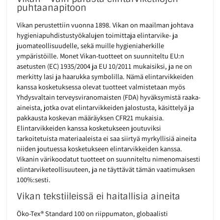
puhtaanapitoon
Vikan perustettiin vuonna 1898. Vikan on maailman johtava
hygieniapuhdistustyökalujen toimittaja elintarvike- ja
juomateollisuudelle, sekä muille hygieniaherkille
ympäristöille. Monet Vikan-tuotteet on suunniteltu EU:n
asetusten (EC) 1935/2004 ja EU 10/2011 mukaisiksi, ja ne on
merkitty lasi ja haarukka symbolilla. Nämä elintarvikkeiden
kanssa kosketuksessa olevat tuotteet valmistetaan myös
Yhdysvaltain terveysviranomaisten (FDA) hyväksymistä raaka-
aineista, jotka ovat elintarvikkeiden jalostusta, käsittelyä ja
pakkausta koskevan määräyksen CFR21 mukaisia.
Elintarvikkeiden kanssa kosketukseen joutuviksi
tarkoitetuista materiaaleista ei saa siirtyä myrkyllisiä aineita
niiden joutuessa kosketukseen elintarvikkeiden kanssa.
Vikanin värikoodatut tuotteet on suunniteltu nimenomaisesti
elintarviketeollisuuteen, ja ne täyttävät tämän vaatimuksen
100%:sesti.
Vikan tekstiileissä ei haitallisia aineita
Öko-Tex® Standard 100 on riippumaton, globaalisti