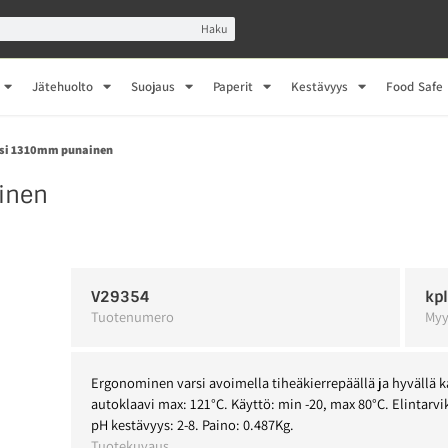
Haku
Jätehuolto
Suojaus
Paperit
Kestävyys
Food Safe
rsi 1310mm punainen
inen
V29354
kp
Tuotenumero
Myy
Ergonominen varsi avoimella tiheäkierrepäällä ja hyvällä 
autoklaavi max: 121°C. Käyttö: min -20, max 80°C. Elintarvik
pH kestävyys: 2-8. Paino: 0.487Kg.
Tuotekuvaus