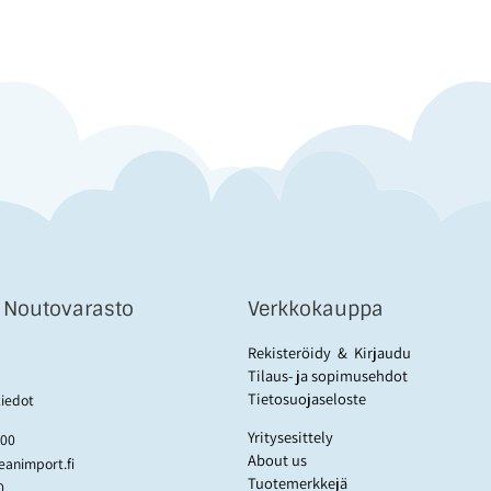
& Noutovarasto
Verkkokauppa
Rekisteröidy
&
Kirjaudu
Tilaus- ja sopimusehdot
Tietosuojaseloste
tiedot
Yritysesittely
:00
About us
animport.fi
Tuotemerkkejä
0