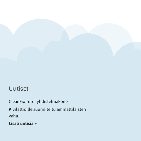
Uutiset
CleanFix Toro -yhdistelmäkone
Kivilattioille suunniteltu ammattilaisten
vaha
Lisää uutisia »