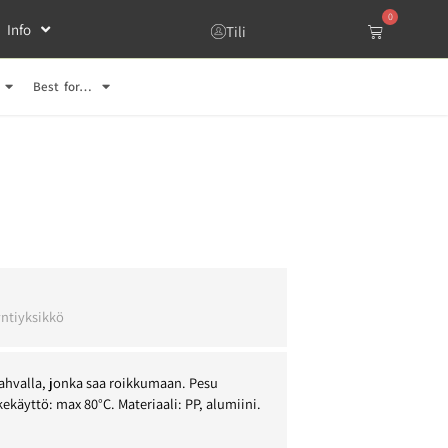
0
Info
Tili
Best for…
l
ntiyksikkö
kahvalla, jonka saa roikkumaan. Pesu
ekäyttö: max 80°C. Materiaali: PP, alumiini.