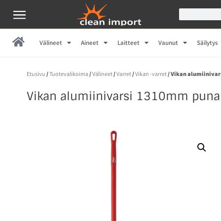
Välineet
Aineet
Laitteet
Vaunut
Säilytys
Etusivu
/
Tuotevalikoima
/
Välineet
/
Varret
/
Vikan -varret
/ Vikan alumiiniva
Vikan alumiinivarsi 1310mm puna