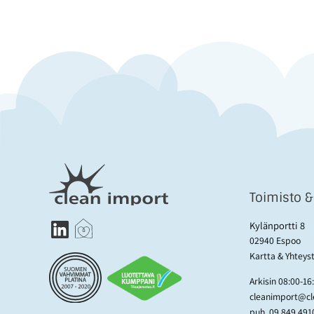
Toimisto 
Kylänportti 8
02940 Espoo
Kartta & Yhteys
Arkisin 08:00-16
cleanimport@cle
puh.
09 849 491