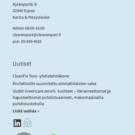
Kylänportti 8
02940 Espoo
Kartta & Yhteystiedot
Arkisin 08:00-16:00
cleanimport@cleanimport.fi
puh.
09 849 4910
Uutiset
CleanFix Toro -yhdistelmäkone
Kivilattioille suunniteltu ammattilaisten vaha
Uudet Greencare zero% -tuotteet – Väriaineettomat ja
hajusteettomat puhdistusaineet, maksimaalisella
puhdistusteholla
Lisää uutisia »