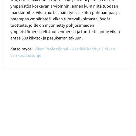
ympäristöä koskevan arvioinnin, ennen kuin niitä tuodaan
markkinoille. Vikan auttaa näin työssä kohti puhtaampaa ja
parempaa ympäristöä. Vikan tuotevalikoimasta löydät
tuotteita, joille on myönnetty pohjoismaiden
ympäristömerkki eli Joutsenmerkki ja tuotteita, joille Vikan
antaa 500 käyttö- ja pesukerran takuun.
Katso myös:
Vikan Professional – kestävä kehitys
|
Vikan
värikoodausohje