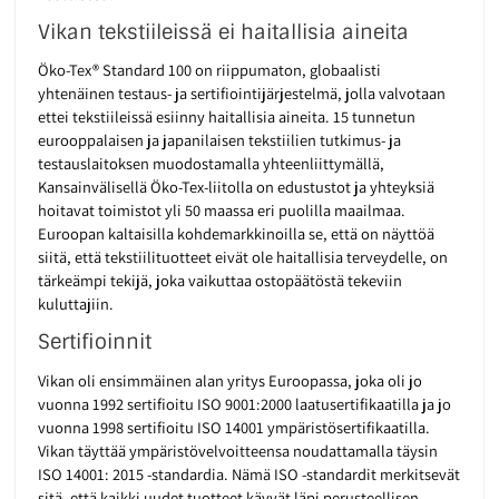
Vikan tekstiileissä ei haitallisia aineita
Öko-Tex® Standard 100 on riippumaton, globaalisti
yhtenäinen testaus- ja sertifiointijärjestelmä, jolla valvotaan
ettei tekstiileissä esiinny haitallisia aineita. 15 tunnetun
eurooppalaisen ja japanilaisen tekstiilien tutkimus- ja
testauslaitoksen muodostamalla yhteenliittymällä,
Kansainvälisellä Öko-Tex-liitolla on edustustot ja yhteyksiä
hoitavat toimistot yli 50 maassa eri puolilla maailmaa.
Euroopan kaltaisilla kohdemarkkinoilla se, että on näyttöä
siitä, että tekstiilituotteet eivät ole haitallisia terveydelle, on
tärkeämpi tekijä, joka vaikuttaa ostopäätöstä tekeviin
kuluttajiin.
Sertifioinnit
Vikan oli ensimmäinen alan yritys Euroopassa, joka oli jo
vuonna 1992 sertifioitu ISO 9001:2000 laatusertifikaatilla ja jo
vuonna 1998 sertifioitu ISO 14001 ympäristösertifikaatilla.
Vikan täyttää ympäristövelvoitteensa noudattamalla täysin
ISO 14001: 2015 -standardia. Nämä ISO -standardit merkitsevät
sitä, että kaikki uudet tuotteet käyvät läpi perusteellisen