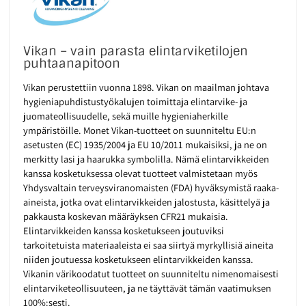
Vikan – vain parasta elintarviketilojen
puhtaanapitoon
Vikan perustettiin vuonna 1898. Vikan on maailman johtava
hygieniapuhdistustyökalujen toimittaja elintarvike- ja
juomateollisuudelle, sekä muille hygieniaherkille
ympäristöille. Monet Vikan-tuotteet on suunniteltu EU:n
asetusten (EC) 1935/2004 ja EU 10/2011 mukaisiksi, ja ne on
merkitty lasi ja haarukka symbolilla. Nämä elintarvikkeiden
kanssa kosketuksessa olevat tuotteet valmistetaan myös
Yhdysvaltain terveysviranomaisten (FDA) hyväksymistä raaka-
aineista, jotka ovat elintarvikkeiden jalostusta, käsittelyä ja
pakkausta koskevan määräyksen CFR21 mukaisia.
Elintarvikkeiden kanssa kosketukseen joutuviksi
tarkoitetuista materiaaleista ei saa siirtyä myrkyllisiä aineita
niiden joutuessa kosketukseen elintarvikkeiden kanssa.
Vikanin värikoodatut tuotteet on suunniteltu nimenomaisesti
elintarviketeollisuuteen, ja ne täyttävät tämän vaatimuksen
100%:sesti.