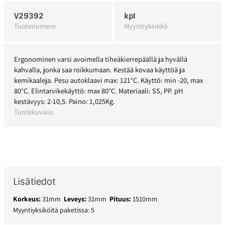
V29392
kpl
Tuotenumero
Myyntiyksikkö
Ergonominen varsi avoimella tiheäkierrepäällä ja hyvällä
kahvalla, jonka saa roikkumaan. Kestää kovaa käyttöä ja
kemikaaleja. Pesu autoklaavi max: 121°C. Käyttö: min -20, max
80°C. Elintarvikekäyttö: max 80°C. Materiaali: SS, PP. pH
kestävyys: 2-10,5. Paino: 1,025Kg.
Tuotekuvaus
Lisätiedot
Korkeus:
31mm
Leveys:
31mm
Pituus:
1510mm
Myyntiyksiköitä paketissa: 5