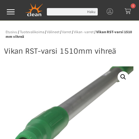
0
Haku
Etusivu
/
Tuotevalikoima
/
Välineet
/
Varret
/
Vikan -varret
/ Vikan RST-varsi 1510
mm vihreä
Vikan RST-varsi 1510mm vihreä