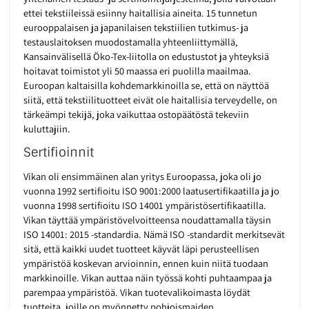
ettei tekstiileissä esiinny haitallisia aineita. 15 tunnetun
eurooppalaisen ja japanilaisen tekstiilien tutkimus- ja
testauslaitoksen muodostamalla yhteenliittymällä,
Kansainvälisellä Öko-Tex-liitolla on edustustot ja yhteyksiä
hoitavat toimistot yli 50 maassa eri puolilla maailmaa.
Euroopan kaltaisilla kohdemarkkinoilla se, että on näyttöä
siitä, että tekstiilituotteet eivät ole haitallisia terveydelle, on
tärkeämpi tekijä, joka vaikuttaa ostopäätöstä tekeviin
kuluttajiin.
Sertifioinnit
Vikan oli ensimmäinen alan yritys Euroopassa, joka oli jo
vuonna 1992 sertifioitu ISO 9001:2000 laatusertifikaatilla ja jo
vuonna 1998 sertifioitu ISO 14001 ympäristösertifikaatilla.
Vikan täyttää ympäristövelvoitteensa noudattamalla täysin
ISO 14001: 2015 -standardia. Nämä ISO -standardit merkitsevät
sitä, että kaikki uudet tuotteet käyvät läpi perusteellisen
ympäristöä koskevan arvioinnin, ennen kuin niitä tuodaan
markkinoille. Vikan auttaa näin työssä kohti puhtaampaa ja
parempaa ympäristöä. Vikan tuotevalikoimasta löydät
tuotteita, joille on myönnetty pohjoismaiden