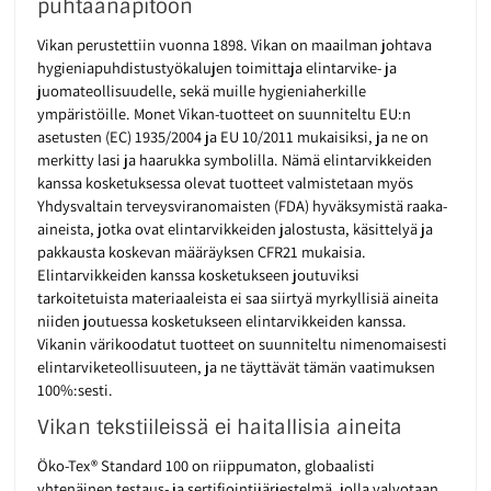
puhtaanapitoon
Vikan perustettiin vuonna 1898. Vikan on maailman johtava
hygieniapuhdistustyökalujen toimittaja elintarvike- ja
juomateollisuudelle, sekä muille hygieniaherkille
ympäristöille. Monet Vikan-tuotteet on suunniteltu EU:n
asetusten (EC) 1935/2004 ja EU 10/2011 mukaisiksi, ja ne on
merkitty lasi ja haarukka symbolilla. Nämä elintarvikkeiden
kanssa kosketuksessa olevat tuotteet valmistetaan myös
Yhdysvaltain terveysviranomaisten (FDA) hyväksymistä raaka-
aineista, jotka ovat elintarvikkeiden jalostusta, käsittelyä ja
pakkausta koskevan määräyksen CFR21 mukaisia.
Elintarvikkeiden kanssa kosketukseen joutuviksi
tarkoitetuista materiaaleista ei saa siirtyä myrkyllisiä aineita
niiden joutuessa kosketukseen elintarvikkeiden kanssa.
Vikanin värikoodatut tuotteet on suunniteltu nimenomaisesti
elintarviketeollisuuteen, ja ne täyttävät tämän vaatimuksen
100%:sesti.
Vikan tekstiileissä ei haitallisia aineita
Öko-Tex® Standard 100 on riippumaton, globaalisti
yhtenäinen testaus- ja sertifiointijärjestelmä, jolla valvotaan