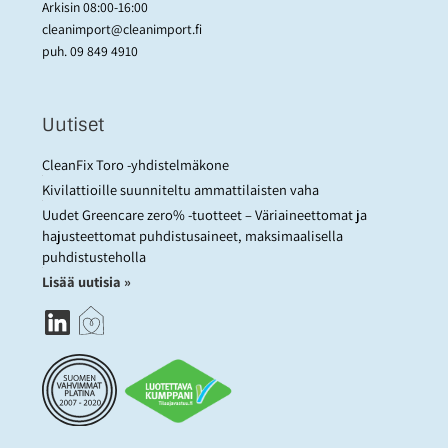
Arkisin 08:00-16:00
cleanimport@cleanimport.fi
puh.
09 849 4910
Uutiset
CleanFix Toro -yhdistelmäkone
Kivilattioille suunniteltu ammattilaisten vaha
Uudet Greencare zero% -tuotteet – Väriaineettomat ja
hajusteettomat puhdistusaineet, maksimaalisella
puhdistusteholla
Lisää uutisia »