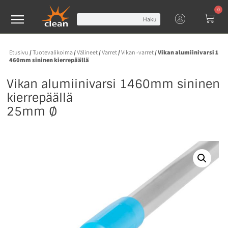
0
Haku
Etusivu
/
Tuotevalikoima
/
Välineet
/
Varret
/
Vikan -varret
/ Vikan alumiinivarsi 1
460mm sininen kierrepäällä
Vikan alumiinivarsi 1460mm sininen
kierrepäällä
25mm Ø