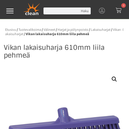
0
Haku
Etusivu
/
Tuotevalikoima
/
Välineet
/
Harjat ja pölynpoisto
/
Lakaisuharjat
/
Vikan -l
akaisuharjat
/ Vikan lakaisuharja 610mm liila pehmeä
Vikan lakaisuharja 610mm liila
pehmeä