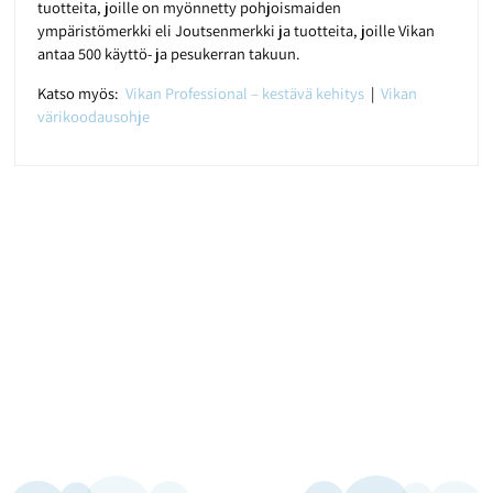
tuotteita, joille on myönnetty pohjoismaiden
ympäristömerkki eli Joutsenmerkki ja tuotteita, joille Vikan
antaa 500 käyttö- ja pesukerran takuun.
Katso myös:
Vikan Professional – kestävä kehitys
|
Vikan
värikoodausohje