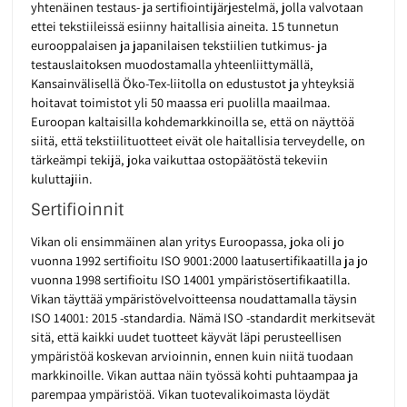
yhtenäinen testaus- ja sertifiointijärjestelmä, jolla valvotaan
ettei tekstiileissä esiinny haitallisia aineita. 15 tunnetun
eurooppalaisen ja japanilaisen tekstiilien tutkimus- ja
testauslaitoksen muodostamalla yhteenliittymällä,
Kansainvälisellä Öko-Tex-liitolla on edustustot ja yhteyksiä
hoitavat toimistot yli 50 maassa eri puolilla maailmaa.
Euroopan kaltaisilla kohdemarkkinoilla se, että on näyttöä
siitä, että tekstiilituotteet eivät ole haitallisia terveydelle, on
tärkeämpi tekijä, joka vaikuttaa ostopäätöstä tekeviin
kuluttajiin.
Sertifioinnit
Vikan oli ensimmäinen alan yritys Euroopassa, joka oli jo
vuonna 1992 sertifioitu ISO 9001:2000 laatusertifikaatilla ja jo
vuonna 1998 sertifioitu ISO 14001 ympäristösertifikaatilla.
Vikan täyttää ympäristövelvoitteensa noudattamalla täysin
ISO 14001: 2015 -standardia. Nämä ISO -standardit merkitsevät
sitä, että kaikki uudet tuotteet käyvät läpi perusteellisen
ympäristöä koskevan arvioinnin, ennen kuin niitä tuodaan
markkinoille. Vikan auttaa näin työssä kohti puhtaampaa ja
parempaa ympäristöä. Vikan tuotevalikoimasta löydät