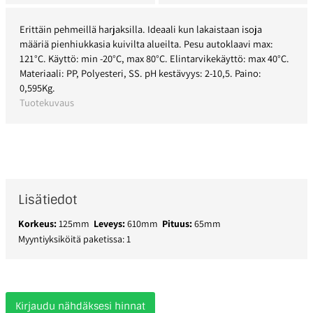
Erittäin pehmeillä harjaksilla. Ideaali kun lakaistaan isoja
määriä pienhiukkasia kuivilta alueilta. Pesu autoklaavi max:
121°C. Käyttö: min -20°C, max 80°C. Elintarvikekäyttö: max 40°C.
Materiaali: PP, Polyesteri, SS. pH kestävyys: 2-10,5. Paino:
0,595Kg.
Tuotekuvaus
Lisätiedot
Korkeus:
125mm
Leveys:
610mm
Pituus:
65mm
Myyntiyksiköitä paketissa: 1
Kirjaudu nähdäksesi hinnat