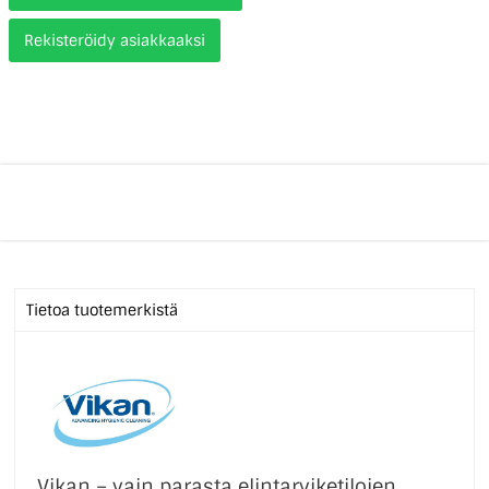
Rekisteröidy asiakkaaksi
Tietoa tuotemerkistä
Vikan – vain parasta elintarviketilojen