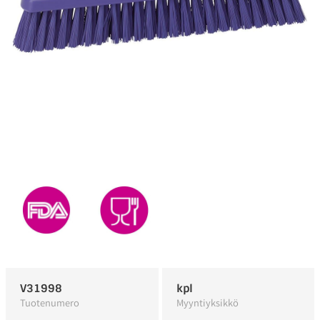
V31998
kpl
Tuotenumero
Myyntiyksikkö