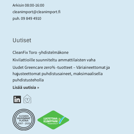
Arkisin 08:00-16:00
cleanimport@cleanimport.fi
puh.
09 849 4910
Uutiset
CleanFix Toro -yhdistelmäkone
Kivilattioille suunniteltu ammattilaisten vaha
Uudet Greencare zero% -tuotteet – Väriaineettomat ja
hajusteettomat puhdistusaineet, maksimaalisella
puhdistusteholla
Lisää uutisia »