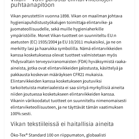
puhtaanapitoon
Vikan perustettiin vuonna 1898. Vikan on maailman johtava
hygieniapuhdistustyökalujen toimittaja elintarvike- ja
juomateollisuudelle, sekä muille hygieniaherkille
ympäristöille. Monet Vikan-tuotteet on suunniteltu EU:n
asetusten (EC) 1935/2004 ja EU 10/2011 mukaisiksi, ja ne on
merkitty lasi ja haarukka symbolilla. Nämä elintarvikkeiden
kanssa kosketuksessa olevat tuotteet valmistetaan myös
Yhdysvaltain terveysviranomaisten (FDA) hyväksymistä raaka-
aineista, jotka ovat elintarvikkeiden jalostusta, käsittelyä ja
pakkausta koskevan määräyksen CFR21 mukaisia.
Elintarvikkeiden kanssa kosketukseen joutuviksi
tarkoitetuista materiaaleista ei saa siirtyä myrkyllisiä aineita
niiden joutuessa kosketukseen elintarvikkeiden kanssa.
Vikanin värikoodatut tuotteet on suunniteltu nimenomaisesti
elintarviketeollisuuteen, ja ne täyttävät tämän vaatimuksen
100%:sesti.
Vikan tekstiileissä ei haitallisia aineita
Öko-Tex® Standard 100 on riippumaton, globaalisti