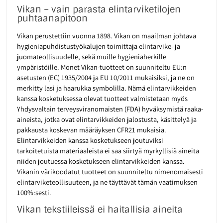
Vikan – vain parasta elintarviketilojen
puhtaanapitoon
Vikan perustettiin vuonna 1898. Vikan on maailman johtava
hygieniapuhdistustyökalujen toimittaja elintarvike- ja
juomateollisuudelle, sekä muille hygieniaherkille
ympäristöille. Monet Vikan-tuotteet on suunniteltu EU:n
asetusten (EC) 1935/2004 ja EU 10/2011 mukaisiksi, ja ne on
merkitty lasi ja haarukka symbolilla. Nämä elintarvikkeiden
kanssa kosketuksessa olevat tuotteet valmistetaan myös
Yhdysvaltain terveysviranomaisten (FDA) hyväksymistä raaka-
aineista, jotka ovat elintarvikkeiden jalostusta, käsittelyä ja
pakkausta koskevan määräyksen CFR21 mukaisia.
Elintarvikkeiden kanssa kosketukseen joutuviksi
tarkoitetuista materiaaleista ei saa siirtyä myrkyllisiä aineita
niiden joutuessa kosketukseen elintarvikkeiden kanssa.
Vikanin värikoodatut tuotteet on suunniteltu nimenomaisesti
elintarviketeollisuuteen, ja ne täyttävät tämän vaatimuksen
100%:sesti.
Vikan tekstiileissä ei haitallisia aineita