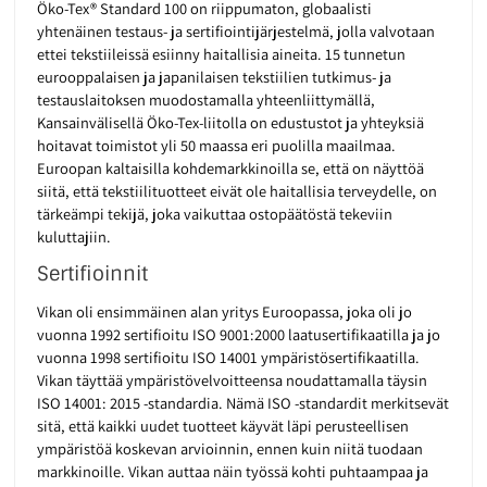
Öko-Tex® Standard 100 on riippumaton, globaalisti
yhtenäinen testaus- ja sertifiointijärjestelmä, jolla valvotaan
ettei tekstiileissä esiinny haitallisia aineita. 15 tunnetun
eurooppalaisen ja japanilaisen tekstiilien tutkimus- ja
testauslaitoksen muodostamalla yhteenliittymällä,
Kansainvälisellä Öko-Tex-liitolla on edustustot ja yhteyksiä
hoitavat toimistot yli 50 maassa eri puolilla maailmaa.
Euroopan kaltaisilla kohdemarkkinoilla se, että on näyttöä
siitä, että tekstiilituotteet eivät ole haitallisia terveydelle, on
tärkeämpi tekijä, joka vaikuttaa ostopäätöstä tekeviin
kuluttajiin.
Sertifioinnit
Vikan oli ensimmäinen alan yritys Euroopassa, joka oli jo
vuonna 1992 sertifioitu ISO 9001:2000 laatusertifikaatilla ja jo
vuonna 1998 sertifioitu ISO 14001 ympäristösertifikaatilla.
Vikan täyttää ympäristövelvoitteensa noudattamalla täysin
ISO 14001: 2015 -standardia. Nämä ISO -standardit merkitsevät
sitä, että kaikki uudet tuotteet käyvät läpi perusteellisen
ympäristöä koskevan arvioinnin, ennen kuin niitä tuodaan
markkinoille. Vikan auttaa näin työssä kohti puhtaampaa ja