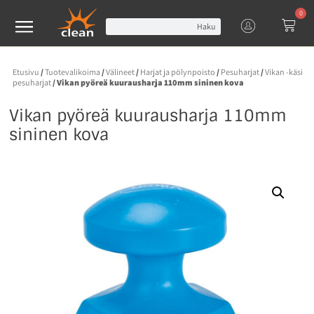
0
Haku
Etusivu
/
Tuotevalikoima
/
Välineet
/
Harjat ja pölynpoisto
/
Pesuharjat
/
Vikan -käsi
pesuharjat
/ Vikan pyöreä kuurausharja 110mm sininen kova
Vikan pyöreä kuurausharja 110mm
sininen kova