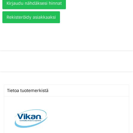
Kirjaudu nähdäksesi hinnat
Rekisteröidy asiakkaaksi
Tietoa tuotemerkistä