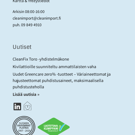
Kartta & Yhteystiedot
Arkisin 08:00-16:00
cleanimport@cleanimport.fi
puh.
09 849 4910
Uutiset
CleanFix Toro -yhdistelmäkone
Kivilattioille suunniteltu ammattilaisten vaha
Uudet Greencare zero% -tuotteet – Väriaineettomat ja
hajusteettomat puhdistusaineet, maksimaalisella
puhdistusteholla
Lisää uutisia »