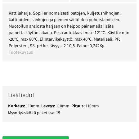
Kattilaharja. Sopii erinomaisesti patojen, kuljetushihnojen,
kattiloiden, sankojen ja pienien säiliöiden puhdistamiseen.
Muotoilun ansiosta harjaan on helppo painamalla lisätä
painetta käytön aikana. Pesu autoklaavi max: 121°C. Käyttö: min
-20°C, max 80°C. Elintarvikekäyttö: max 40°C. Materiaali: PP,
Polyesteri, SS. pH kestävyys: 2-10,5. Paino: 0,242Kg.
Tuotekuvaus
Lisätiedot
Korkeus:
110mm
Leveys:
110mm
Pituus:
110mm
Myyntiyksiköitä paketissa: 15