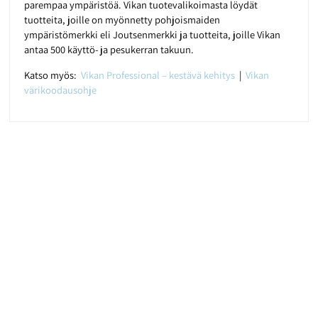
parempaa ympäristöä. Vikan tuotevalikoimasta löydät
tuotteita, joille on myönnetty pohjoismaiden
ympäristömerkki eli Joutsenmerkki ja tuotteita, joille Vikan
antaa 500 käyttö- ja pesukerran takuun.
Katso myös:
Vikan Professional – kestävä kehitys
|
Vikan
värikoodausohje