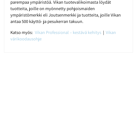
parempaa ympäristöä. Vikan tuotevalikoimasta löydät
tuotteita, joille on myönnetty pohjoismaiden
ympäristömerkki eli Joutsenmerkki ja tuotteita, joille Vikan
antaa 500 käyttö- ja pesukerran takuun.
Katso myös:
Vikan Professional – kestävä kehitys
|
Vikan
värikoodausohje