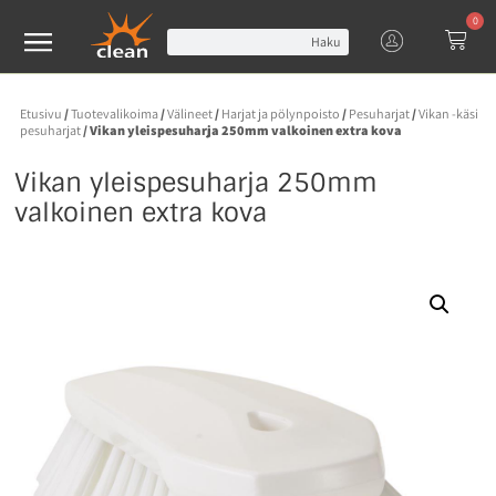
0
Haku
Etusivu
/
Tuotevalikoima
/
Välineet
/
Harjat ja pölynpoisto
/
Pesuharjat
/
Vikan -käsi
pesuharjat
/ Vikan yleispesuharja 250mm valkoinen extra kova
Vikan yleispesuharja 250mm
valkoinen extra kova