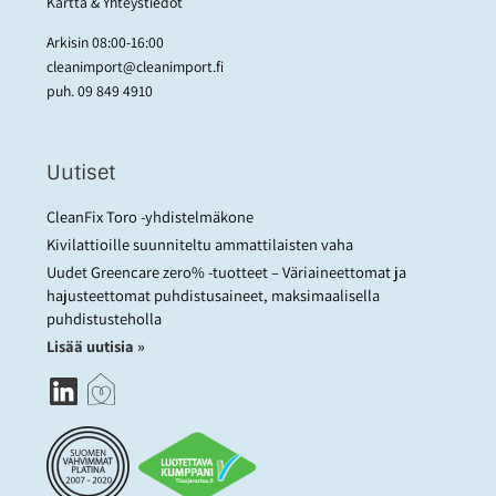
Kartta & Yhteystiedot
Arkisin 08:00-16:00
cleanimport@cleanimport.fi
puh.
09 849 4910
Uutiset
CleanFix Toro -yhdistelmäkone
Kivilattioille suunniteltu ammattilaisten vaha
Uudet Greencare zero% -tuotteet – Väriaineettomat ja
hajusteettomat puhdistusaineet, maksimaalisella
puhdistusteholla
Lisää uutisia »