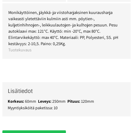
Monikäyttöinen, jäykkä- ja viistoharjaksinen kuurausharja
vaikeasti yletettäviin kulmiin asti mm. pöytien-,
kuljetinhihnojen-, leikkuulautojen- ja kulhojen pesuun. Pesu
autoklaavi max: 121°C. Käyttö: min -20°C, max 80°C.
Elintarvikekäyttö: max 40°C. Materiaali: PP, Polyesteri, SS. pH
kestävyys: 2-10,5. Paino: 0,25Kg.
Tuotekuvaus
Lisätiedot
Korkeus:
60mm
Leveys:
250mm
Pituus:
120mm
Myyntiyksiköitä paketissa: 10