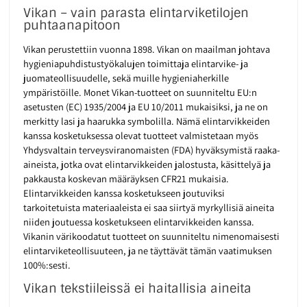
Vikan – vain parasta elintarviketilojen
puhtaanapitoon
Vikan perustettiin vuonna 1898. Vikan on maailman johtava
hygieniapuhdistustyökalujen toimittaja elintarvike- ja
juomateollisuudelle, sekä muille hygieniaherkille
ympäristöille. Monet Vikan-tuotteet on suunniteltu EU:n
asetusten (EC) 1935/2004 ja EU 10/2011 mukaisiksi, ja ne on
merkitty lasi ja haarukka symbolilla. Nämä elintarvikkeiden
kanssa kosketuksessa olevat tuotteet valmistetaan myös
Yhdysvaltain terveysviranomaisten (FDA) hyväksymistä raaka-
aineista, jotka ovat elintarvikkeiden jalostusta, käsittelyä ja
pakkausta koskevan määräyksen CFR21 mukaisia.
Elintarvikkeiden kanssa kosketukseen joutuviksi
tarkoitetuista materiaaleista ei saa siirtyä myrkyllisiä aineita
niiden joutuessa kosketukseen elintarvikkeiden kanssa.
Vikanin värikoodatut tuotteet on suunniteltu nimenomaisesti
elintarviketeollisuuteen, ja ne täyttävät tämän vaatimuksen
100%:sesti.
Vikan tekstiileissä ei haitallisia aineita