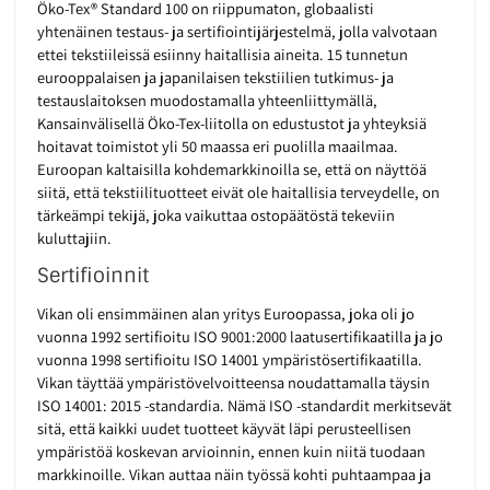
Öko-Tex® Standard 100 on riippumaton, globaalisti
yhtenäinen testaus- ja sertifiointijärjestelmä, jolla valvotaan
ettei tekstiileissä esiinny haitallisia aineita. 15 tunnetun
eurooppalaisen ja japanilaisen tekstiilien tutkimus- ja
testauslaitoksen muodostamalla yhteenliittymällä,
Kansainvälisellä Öko-Tex-liitolla on edustustot ja yhteyksiä
hoitavat toimistot yli 50 maassa eri puolilla maailmaa.
Euroopan kaltaisilla kohdemarkkinoilla se, että on näyttöä
siitä, että tekstiilituotteet eivät ole haitallisia terveydelle, on
tärkeämpi tekijä, joka vaikuttaa ostopäätöstä tekeviin
kuluttajiin.
Sertifioinnit
Vikan oli ensimmäinen alan yritys Euroopassa, joka oli jo
vuonna 1992 sertifioitu ISO 9001:2000 laatusertifikaatilla ja jo
vuonna 1998 sertifioitu ISO 14001 ympäristösertifikaatilla.
Vikan täyttää ympäristövelvoitteensa noudattamalla täysin
ISO 14001: 2015 -standardia. Nämä ISO -standardit merkitsevät
sitä, että kaikki uudet tuotteet käyvät läpi perusteellisen
ympäristöä koskevan arvioinnin, ennen kuin niitä tuodaan
markkinoille. Vikan auttaa näin työssä kohti puhtaampaa ja