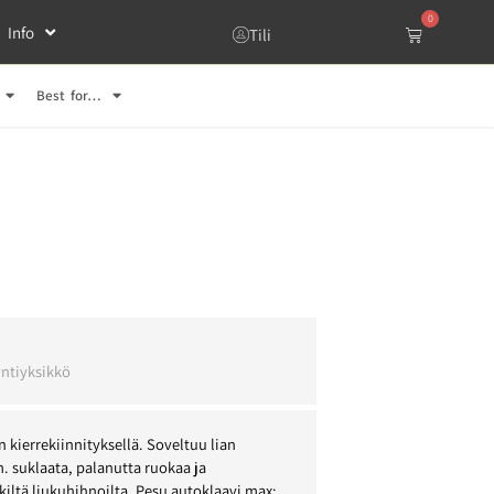
0
Info
Tili
Best for…
l
ntiyksikkö
 kierrekiinnityksellä. Soveltuu lian
. suklaata, palanutta ruokaa ja
iltä liukuhihnoilta. Pesu autoklaavi max: