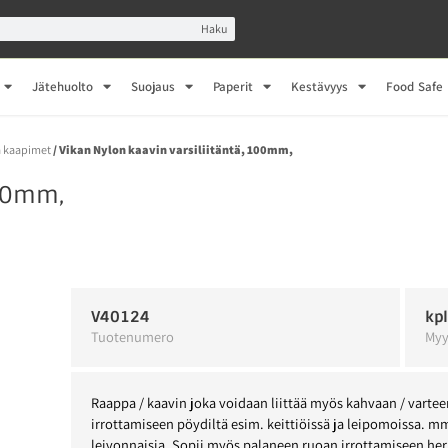
Haku
Jätehuolto
Suojaus
Paperit
Kestävyys
Food Safe
a kaapimet
/ Vikan Nylon kaavin varsiliitäntä, 100mm,
100mm,
V40124
kp
Tuotenumero
Myy
Raappa / kaavin joka voidaan liittää myös kahvaan / varteen
irrottamiseen pöydiltä esim. keittiöissä ja leipomoissa. mm
leivonnaisia. Sopii myös palaneen ruoan irrottamiseen herk