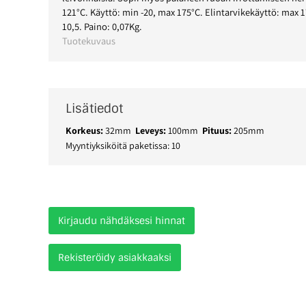
121°C. Käyttö: min -20, max 175°C. Elintarvikekäyttö: max 17
10,5. Paino: 0,07Kg.
Tuotekuvaus
Lisätiedot
Korkeus:
32mm
Leveys:
100mm
Pituus:
205mm
Myyntiyksiköitä paketissa: 10
Kirjaudu nähdäksesi hinnat
Rekisteröidy asiakkaaksi