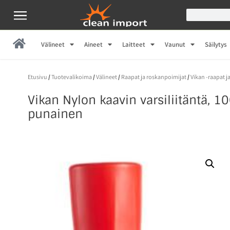
Välineet
Aineet
Laitteet
Vaunut
Säilytys
Etusivu
/
Tuotevalikoima
/
Välineet
/
Raapat ja roskanpoimijat
/
Vikan -raapat j
Vikan Nylon kaavin varsiliitäntä, 
punainen