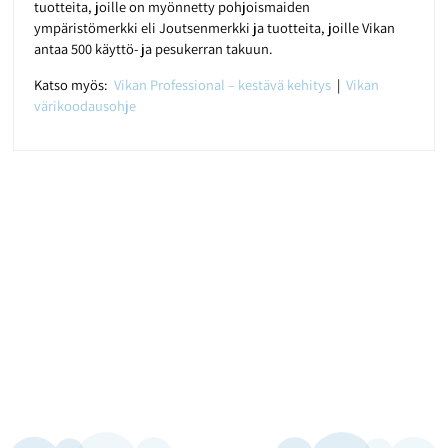
tuotteita, joille on myönnetty pohjoismaiden
ympäristömerkki eli Joutsenmerkki ja tuotteita, joille Vikan
antaa 500 käyttö- ja pesukerran takuun.
Katso myös:
Vikan Professional – kestävä kehitys
|
Vikan
värikoodausohje