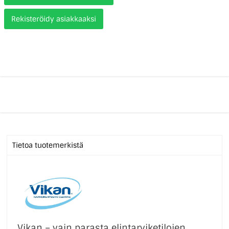
Rekisteröidy asiakkaaksi
Tietoa tuotemerkistä
Vikan – vain parasta elintarviketilojen