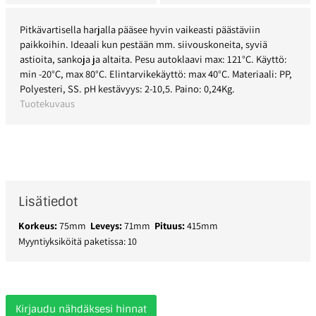
Pitkävartisella harjalla pääsee hyvin vaikeasti päästäviin
paikkoihin. Ideaali kun pestään mm. siivouskoneita, syviä
astioita, sankoja ja altaita. Pesu autoklaavi max: 121°C. Käyttö:
min -20°C, max 80°C. Elintarvikekäyttö: max 40°C. Materiaali: PP,
Polyesteri, SS. pH kestävyys: 2-10,5. Paino: 0,24Kg.
Tuotekuvaus
Lisätiedot
Korkeus:
75mm
Leveys:
71mm
Pituus:
415mm
Myyntiyksiköitä paketissa: 10
Kirjaudu nähdäksesi hinnat