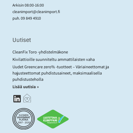
Arkisin 08:00-16:00
cleanimport@cleanimport.fi
puh.
09 849 4910
Uutiset
CleanFix Toro -yhdistelmäkone
Kivilattioille suunniteltu ammattilaisten vaha
Uudet Greencare zero% -tuotteet – Väriaineettomat ja
hajusteettomat puhdistusaineet, maksimaalisella
puhdistusteholla
Lisää uutisia »