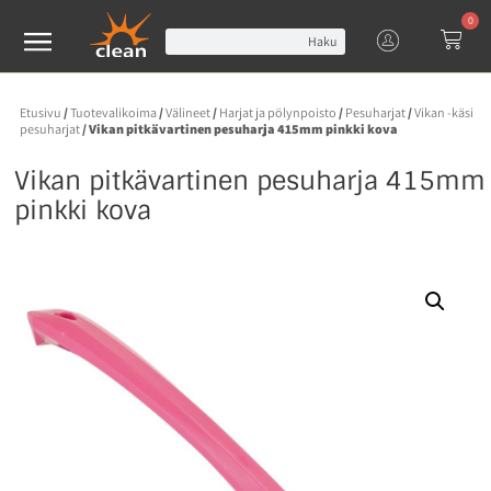
0
Haku
Etusivu
/
Tuotevalikoima
/
Välineet
/
Harjat ja pölynpoisto
/
Pesuharjat
/
Vikan -käsi
pesuharjat
/ Vikan pitkävartinen pesuharja 415mm pinkki kova
Vikan pitkävartinen pesuharja 415mm
pinkki kova