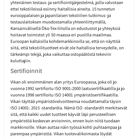
yhtenäinen testaus- ja sertifiointijärjestelmä, jolla valvotaan
ettei tekstiileissä esiinny haitallisia aineita. 15 tunnetun
eurooppalaisen ja japanilaisen tekstiilien tutkimus- ja
testauslaitoksen muodostamalla yhteenliittymällä,
Kansainvälisellä Öko-Tex-liitolla on edustustot ja yhteyksiä
hoitavat toimistot yli 50 maassa eri puolilla maailmaa.
Euroopan kaltaisilla kohdemarkkinoilla se, että on näyttöä
siitä, että tekstiilituotteet eivät ole haitallisia terveydelle, on
tärkeämpi tekijä, joka vaikuttaa ostopäätöstä tekeviin
kuluttajiin.
Sertifioinnit
Vikan oli ensimmäinen alan yritys Euroopassa, joka oli jo
vuonna 1992 sertifioitu ISO 9001:2000 laatusertifikaatilla ja jo
vuonna 1998 sertifioitu ISO 14001 ympäristösertifikaatilla.
Vikan täyttää ympäristövelvoitteensa noudattamalla täysin
ISO 14001: 2015 -standardia. Nämä ISO -standardit merkitsevät
sitä, että kaikki uudet tuotteet käyvät läpi perusteellisen
ympäristöä koskevan arvioinnin, ennen kuin niitä tuodaan
markkinoille. Vikan auttaa näin työssä kohti puhtaampaa ja
parempaa ympäristöä. Vikan tuotevalikoimasta löydät