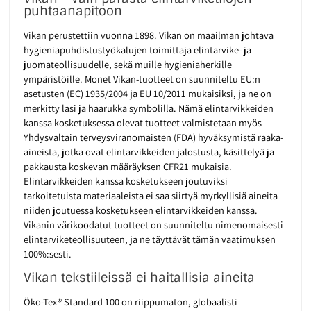
puhtaanapitoon
Vikan perustettiin vuonna 1898. Vikan on maailman johtava
hygieniapuhdistustyökalujen toimittaja elintarvike- ja
juomateollisuudelle, sekä muille hygieniaherkille
ympäristöille. Monet Vikan-tuotteet on suunniteltu EU:n
asetusten (EC) 1935/2004 ja EU 10/2011 mukaisiksi, ja ne on
merkitty lasi ja haarukka symbolilla. Nämä elintarvikkeiden
kanssa kosketuksessa olevat tuotteet valmistetaan myös
Yhdysvaltain terveysviranomaisten (FDA) hyväksymistä raaka-
aineista, jotka ovat elintarvikkeiden jalostusta, käsittelyä ja
pakkausta koskevan määräyksen CFR21 mukaisia.
Elintarvikkeiden kanssa kosketukseen joutuviksi
tarkoitetuista materiaaleista ei saa siirtyä myrkyllisiä aineita
niiden joutuessa kosketukseen elintarvikkeiden kanssa.
Vikanin värikoodatut tuotteet on suunniteltu nimenomaisesti
elintarviketeollisuuteen, ja ne täyttävät tämän vaatimuksen
100%:sesti.
Vikan tekstiileissä ei haitallisia aineita
Öko-Tex® Standard 100 on riippumaton, globaalisti