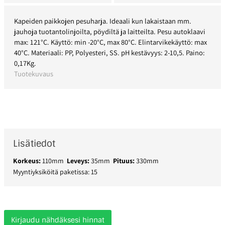
Kapeiden paikkojen pesuharja. Ideaali kun lakaistaan mm.
jauhoja tuotantolinjoilta, pöydiltä ja laitteilta. Pesu autoklaavi
max: 121°C. Käyttö: min -20°C, max 80°C. Elintarvikekäyttö: max
40°C. Materiaali: PP, Polyesteri, SS. pH kestävyys: 2-10,5. Paino:
0,17Kg.
Tuotekuvaus
Lisätiedot
Korkeus:
110mm
Leveys:
35mm
Pituus:
330mm
Myyntiyksiköitä paketissa: 15
Kirjaudu nähdäksesi hinnat