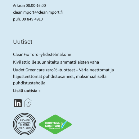
Arkisin 08:00-16:00
cleanimport@cleanimport.fi
puh.
09 849 4910
Uutiset
CleanFix Toro -yhdistelmäkone
Kivilattioille suunniteltu ammattilaisten vaha
Uudet Greencare zero% -tuotteet – Väriaineettomat ja
hajusteettomat puhdistusaineet, maksimaalisella
puhdistusteholla
Lisää uutisia »