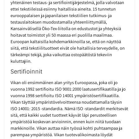
yhtenäinen testaus- ja sertifiointijärjestelmä, jolla valvotaan
ettei tekstiileissä esiinny haitallisia aineita. 15 tunnetun
eurooppalaisen ja japanilaisen tekstiilien tutkimus- ja
testauslaitoksen muodostamalla yhteenliittymällä,
Kansainvälisellä Öko-Tex-liitolla on edustustot ja yhteyksiä
hoitavat toimistot yli 50 maassa eri puolilla maailmaa.
Euroopan kaltaisilla kohdemarkkinoilla se, että on näyttöä
siitä, että tekstiilituotteet eivät ole haitallisia terveydelle, on
tärkeämpi tekijä, joka vaikuttaa ostopäätöstä tekeviin
kuluttajiin.
Sertifioinnit
Vikan oli ensimmäinen alan yritys Euroopassa, joka oli jo
vuonna 1992 sertifioitu ISO 9001:2000 laatusertifikaatilla ja jo
vuonna 1998 sertifioitu ISO 14001 ympäristösertifikaatilla.
Vikan täyttää ympäristövelvoitteensa noudattamalla täysin
ISO 14001: 2015 -standardia. Nämä ISO -standardit merkitsevät
sitä, että kaikki uudet tuotteet käyvät läpi perusteellisen
ympäristöä koskevan arvioinnin, ennen kuin niitä tuodaan
markkinoille. Vikan auttaa näin työssä kohti puhtaampaa ja
parempaa ympäristöä. Vikan tuotevalikoimasta löydät