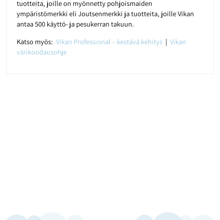
tuotteita, joille on myönnetty pohjoismaiden
ympäristömerkki eli Joutsenmerkki ja tuotteita, joille Vikan
antaa 500 käyttö- ja pesukerran takuun.
Katso myös:
Vikan Professional – kestävä kehitys
|
Vikan
värikoodausohje