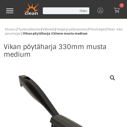
0
Haku
Etusivu
/
Tuotevalikoima
/
Välineet
/
Harjat ja pölynpoisto
/
Pesuharjat
/
Vikan -käsi
pesuharjat
/ Vikan pöytäharja 330mm musta medium
Vikan pöytäharja 330mm musta
medium