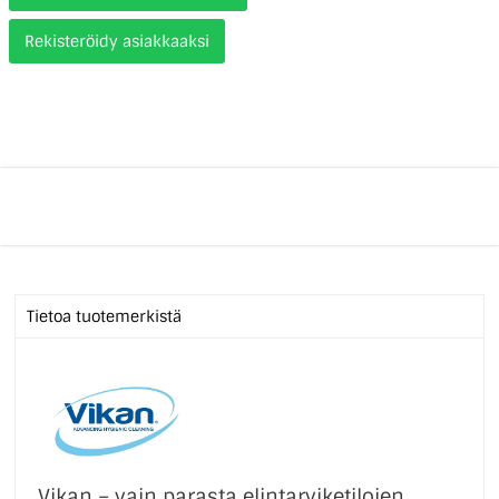
Rekisteröidy asiakkaaksi
Tietoa tuotemerkistä
Vikan – vain parasta elintarviketilojen