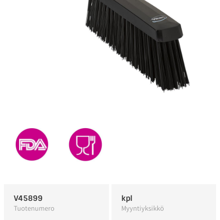
V45899
kpl
Tuotenumero
Myyntiyksikkö