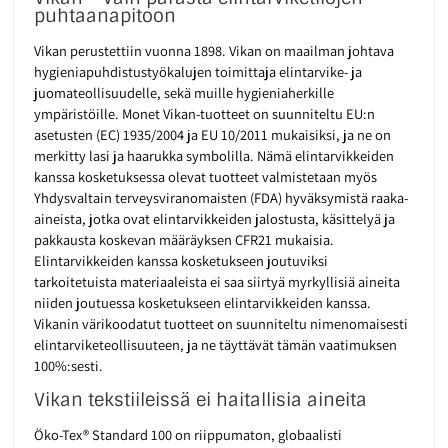
puhtaanapitoon
Vikan perustettiin vuonna 1898. Vikan on maailman johtava
hygieniapuhdistustyökalujen toimittaja elintarvike- ja
juomateollisuudelle, sekä muille hygieniaherkille
ympäristöille. Monet Vikan-tuotteet on suunniteltu EU:n
asetusten (EC) 1935/2004 ja EU 10/2011 mukaisiksi, ja ne on
merkitty lasi ja haarukka symbolilla. Nämä elintarvikkeiden
kanssa kosketuksessa olevat tuotteet valmistetaan myös
Yhdysvaltain terveysviranomaisten (FDA) hyväksymistä raaka-
aineista, jotka ovat elintarvikkeiden jalostusta, käsittelyä ja
pakkausta koskevan määräyksen CFR21 mukaisia.
Elintarvikkeiden kanssa kosketukseen joutuviksi
tarkoitetuista materiaaleista ei saa siirtyä myrkyllisiä aineita
niiden joutuessa kosketukseen elintarvikkeiden kanssa.
Vikanin värikoodatut tuotteet on suunniteltu nimenomaisesti
elintarviketeollisuuteen, ja ne täyttävät tämän vaatimuksen
100%:sesti.
Vikan tekstiileissä ei haitallisia aineita
Öko-Tex® Standard 100 on riippumaton, globaalisti