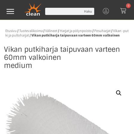
0
Haku
Etusivu
/
Tuotevalikoima
/
Välineet
/
Harjat ja pölynpoisto
/
Pesuharjat
/
Vikan -put
ki ja pulloharjat
/ Vikan putkiharja taipuvaan varteen 60mm valkoinen
Vikan putkiharja taipuvaan varteen
60mm valkoinen
medium