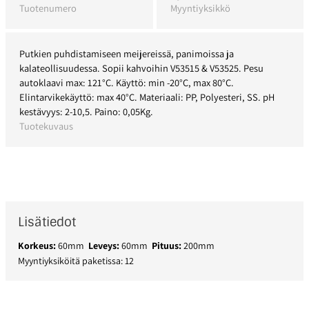
Tuotenumero
Myyntiyksikkö
Putkien puhdistamiseen meijereissä, panimoissa ja
kalateollisuudessa. Sopii kahvoihin V53515 & V53525. Pesu
autoklaavi max: 121°C. Käyttö: min -20°C, max 80°C.
Elintarvikekäyttö: max 40°C. Materiaali: PP, Polyesteri, SS. pH
kestävyys: 2-10,5. Paino: 0,05Kg.
Tuotekuvaus
Lisätiedot
Korkeus:
60mm
Leveys:
60mm
Pituus:
200mm
Myyntiyksiköitä paketissa: 12