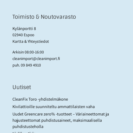
Toimisto & Noutovarasto
Kylänportti 8
02940 Espoo
Kartta & Yhteystiedot
Arkisin 08:00-16:00
cleanimport@cleanimport.fi
puh.
09 849 4910
Uutiset
CleanFix Toro -yhdistelmäkone
Kivilattioille suunniteltu ammattilaisten vaha
Uudet Greencare zero% -tuotteet – Väriaineettomat ja
hajusteettomat puhdistusaineet, maksimaalisella
puhdistusteholla