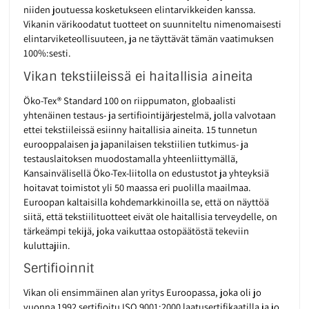
niiden joutuessa kosketukseen elintarvikkeiden kanssa.
Vikanin värikoodatut tuotteet on suunniteltu nimenomaisesti
elintarviketeollisuuteen, ja ne täyttävät tämän vaatimuksen
100%:sesti.
Vikan tekstiileissä ei haitallisia aineita
Öko-Tex® Standard 100 on riippumaton, globaalisti
yhtenäinen testaus- ja sertifiointijärjestelmä, jolla valvotaan
ettei tekstiileissä esiinny haitallisia aineita. 15 tunnetun
eurooppalaisen ja japanilaisen tekstiilien tutkimus- ja
testauslaitoksen muodostamalla yhteenliittymällä,
Kansainvälisellä Öko-Tex-liitolla on edustustot ja yhteyksiä
hoitavat toimistot yli 50 maassa eri puolilla maailmaa.
Euroopan kaltaisilla kohdemarkkinoilla se, että on näyttöä
siitä, että tekstiilituotteet eivät ole haitallisia terveydelle, on
tärkeämpi tekijä, joka vaikuttaa ostopäätöstä tekeviin
kuluttajiin.
Sertifioinnit
Vikan oli ensimmäinen alan yritys Euroopassa, joka oli jo
vuonna 1992 sertifioitu ISO 9001:2000 laatusertifikaatilla ja jo