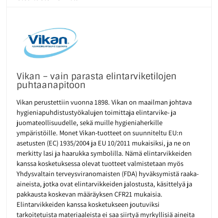
Vikan – vain parasta elintarviketilojen
puhtaanapitoon
Vikan perustettiin vuonna 1898. Vikan on maailman johtava
hygieniapuhdistustyökalujen toimittaja elintarvike- ja
juomateollisuudelle, sekä muille hygieniaherkille
ympäristöille. Monet Vikan-tuotteet on suunniteltu EU:n
asetusten (EC) 1935/2004 ja EU 10/2011 mukaisiksi, ja ne on
merkitty lasi ja haarukka symbolilla. Nämä elintarvikkeiden
kanssa kosketuksessa olevat tuotteet valmistetaan myös
Yhdysvaltain terveysviranomaisten (FDA) hyväksymistä raaka-
aineista, jotka ovat elintarvikkeiden jalostusta, käsittelyä ja
pakkausta koskevan määräyksen CFR21 mukaisia.
Elintarvikkeiden kanssa kosketukseen joutuviksi
tarkoitetuista materiaaleista ei saa siirtyä myrkyllisiä aineita