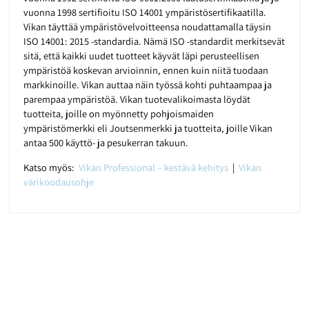
vuonna 1998 sertifioitu ISO 14001 ympäristösertifikaatilla.
Vikan täyttää ympäristövelvoitteensa noudattamalla täysin
ISO 14001: 2015 -standardia. Nämä ISO -standardit merkitsevät
sitä, että kaikki uudet tuotteet käyvät läpi perusteellisen
ympäristöä koskevan arvioinnin, ennen kuin niitä tuodaan
markkinoille. Vikan auttaa näin työssä kohti puhtaampaa ja
parempaa ympäristöä. Vikan tuotevalikoimasta löydät
tuotteita, joille on myönnetty pohjoismaiden
ympäristömerkki eli Joutsenmerkki ja tuotteita, joille Vikan
antaa 500 käyttö- ja pesukerran takuun.
Katso myös:
Vikan Professional – kestävä kehitys
|
Vikan
värikoodausohje