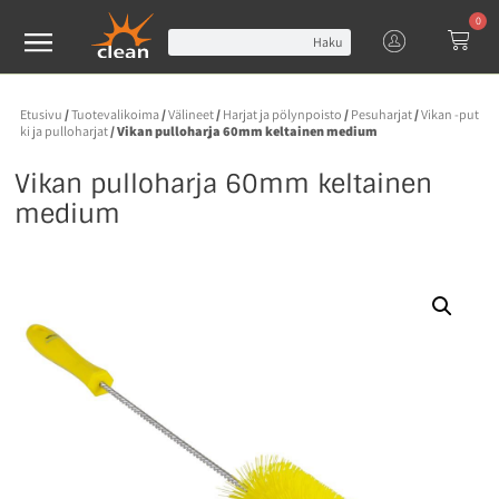
0
Haku
Etusivu
/
Tuotevalikoima
/
Välineet
/
Harjat ja pölynpoisto
/
Pesuharjat
/
Vikan -put
ki ja pulloharjat
/ Vikan pulloharja 60mm keltainen medium
Vikan pulloharja 60mm keltainen
medium