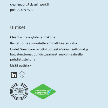
cleanimport@cleanimport.fi
puh.
09 849 4910
Uutiset
CleanFix Toro -yhdistelmäkone
Kivilattioille suunniteltu ammattilaisten vaha
Uudet Greencare zero% -tuotteet – Väriaineettomat ja
hajusteettomat puhdistusaineet, maksimaalisella
puhdistusteholla
Lisää uutisia »