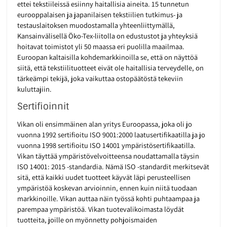
ettei tekstiileissä esiinny haitallisia aineita. 15 tunnetun
eurooppalaisen ja japanilaisen tekstiilien tutkimus- ja
testauslaitoksen muodostamalla yhteenliittymällä,
Kansainvälisellä Öko-Tex-liitolla on edustustot ja yhteyksiä
hoitavat toimistot yli 50 maassa eri puolilla maailmaa.
Euroopan kaltaisilla kohdemarkkinoilla se, että on näyttöä
siitä, että tekstiilituotteet eivät ole haitallisia terveydelle, on
tärkeämpi tekijä, joka vaikuttaa ostopäätöstä tekeviin
kuluttajiin.
Sertifioinnit
Vikan oli ensimmäinen alan yritys Euroopassa, joka oli jo
vuonna 1992 sertifioitu ISO 9001:2000 laatusertifikaatilla ja jo
vuonna 1998 sertifioitu ISO 14001 ympäristösertifikaatilla.
Vikan täyttää ympäristövelvoitteensa noudattamalla täysin
ISO 14001: 2015 -standardia. Nämä ISO -standardit merkitsevät
sitä, että kaikki uudet tuotteet käyvät läpi perusteellisen
ympäristöä koskevan arvioinnin, ennen kuin niitä tuodaan
markkinoille. Vikan auttaa näin työssä kohti puhtaampaa ja
parempaa ympäristöä. Vikan tuotevalikoimasta löydät
tuotteita, joille on myönnetty pohjoismaiden