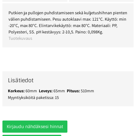
Putkien ja pullojen puhdistamiseen sekä kuljetushihnan pienten
välien puhdistamiseen. Pesu autoklaavi max: 121°C. Käyttö: min
-20°C, max 80°C. Elintarvikekäyttö: max 80°C. Materiaali: PP,
Polyesteri, SS. pH kestävyys: 2-10,5. Paino: 0,098Kg.
Tuotekuvaus
Lisätiedot
Korkeus:
60mm
Leveys:
65mm
Pituus:
510mm
Myyntiyksiköitä paketissa: 15
Kirjaudu nähdäksesi hinnat