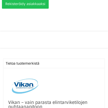
Rekisteröidy asiakkaaksi
Tietoa tuotemerkistä
Vikan – vain parasta elintarviketilojen
puhtaanapitoon