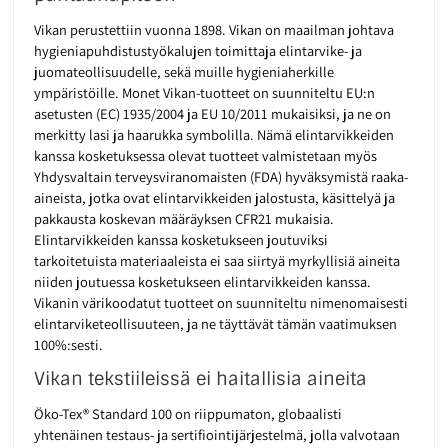
Vikan perustettiin vuonna 1898. Vikan on maailman johtava
hygieniapuhdistustyökalujen toimittaja elintarvike- ja
juomateollisuudelle, sekä muille hygieniaherkille
ympäristöille. Monet Vikan-tuotteet on suunniteltu EU:n
asetusten (EC) 1935/2004 ja EU 10/2011 mukaisiksi, ja ne on
merkitty lasi ja haarukka symbolilla. Nämä elintarvikkeiden
kanssa kosketuksessa olevat tuotteet valmistetaan myös
Yhdysvaltain terveysviranomaisten (FDA) hyväksymistä raaka-
aineista, jotka ovat elintarvikkeiden jalostusta, käsittelyä ja
pakkausta koskevan määräyksen CFR21 mukaisia.
Elintarvikkeiden kanssa kosketukseen joutuviksi
tarkoitetuista materiaaleista ei saa siirtyä myrkyllisiä aineita
niiden joutuessa kosketukseen elintarvikkeiden kanssa.
Vikanin värikoodatut tuotteet on suunniteltu nimenomaisesti
elintarviketeollisuuteen, ja ne täyttävät tämän vaatimuksen
100%:sesti.
Vikan tekstiileissä ei haitallisia aineita
Öko-Tex® Standard 100 on riippumaton, globaalisti
yhtenäinen testaus- ja sertifiointijärjestelmä, jolla valvotaan