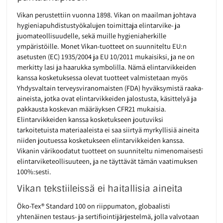
Vikan perustettiin vuonna 1898. Vikan on maailman johtava
hygieniapuhdistustyökalujen toimittaja elintarvike- ja
juomateollisuudelle, sekä muille hygieniaherkille
ympäristöille. Monet Vikan-tuotteet on suunniteltu EU:n
asetusten (EC) 1935/2004 ja EU 10/2011 mukaisiksi, ja ne on
merkitty lasi ja haarukka symbolilla. Nämä elintarvikkeiden
kanssa kosketuksessa olevat tuotteet valmistetaan myös
Yhdysvaltain terveysviranomaisten (FDA) hyväksymistä raaka-
aineista, jotka ovat elintarvikkeiden jalostusta, käsittelyä ja
pakkausta koskevan määräyksen CFR21 mukaisia.
Elintarvikkeiden kanssa kosketukseen joutuviksi
tarkoitetuista materiaaleista ei saa siirtyä myrkyllisiä aineita
niiden joutuessa kosketukseen elintarvikkeiden kanssa.
Vikanin värikoodatut tuotteet on suunniteltu nimenomaisesti
elintarviketeollisuuteen, ja ne täyttävät tämän vaatimuksen
100%:sesti.
Vikan tekstiileissä ei haitallisia aineita
Öko-Tex® Standard 100 on riippumaton, globaalisti
yhtenäinen testaus- ja sertifiointijärjestelmä, jolla valvotaan