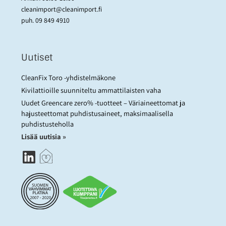
cleanimport@cleanimport.fi
puh.
09 849 4910
Uutiset
CleanFix Toro -yhdistelmäkone
Kivilattioille suunniteltu ammattilaisten vaha
Uudet Greencare zero% -tuotteet – Väriaineettomat ja
hajusteettomat puhdistusaineet, maksimaalisella
puhdistusteholla
Lisää uutisia »