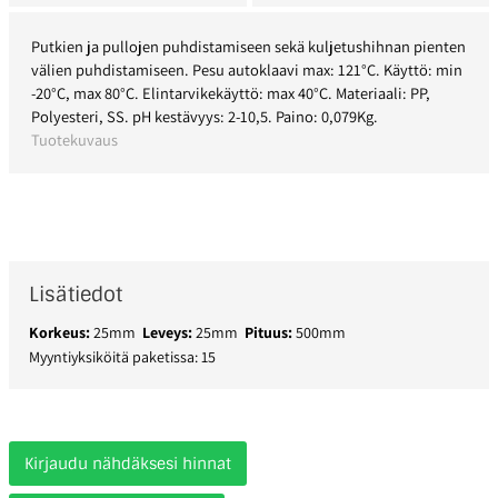
Putkien ja pullojen puhdistamiseen sekä kuljetushihnan pienten
välien puhdistamiseen. Pesu autoklaavi max: 121°C. Käyttö: min
-20°C, max 80°C. Elintarvikekäyttö: max 40°C. Materiaali: PP,
Polyesteri, SS. pH kestävyys: 2-10,5. Paino: 0,079Kg.
Tuotekuvaus
Lisätiedot
Korkeus:
25mm
Leveys:
25mm
Pituus:
500mm
Myyntiyksiköitä paketissa: 15
Kirjaudu nähdäksesi hinnat