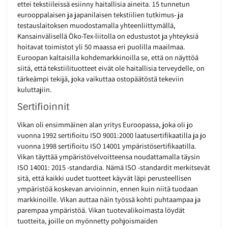
ettei tekstiileissä esiinny haitallisia aineita. 15 tunnetun
eurooppalaisen ja japanilaisen tekstiilien tutkimus- ja
testauslaitoksen muodostamalla yhteenliittymällä,
Kansainvälisellä Öko-Tex-liitolla on edustustot ja yhteyksiä
hoitavat toimistot yli 50 maassa eri puolilla maailmaa.
Euroopan kaltaisilla kohdemarkkinoilla se, että on näyttöä
siitä, että tekstiilituotteet eivät ole haitallisia terveydelle, on
tärkeämpi tekijä, joka vaikuttaa ostopäätöstä tekeviin
kuluttajiin.
Sertifioinnit
Vikan oli ensimmäinen alan yritys Euroopassa, joka oli jo
vuonna 1992 sertifioitu ISO 9001:2000 laatusertifikaatilla ja jo
vuonna 1998 sertifioitu ISO 14001 ympäristösertifikaatilla.
Vikan täyttää ympäristövelvoitteensa noudattamalla täysin
ISO 14001: 2015 -standardia. Nämä ISO -standardit merkitsevät
sitä, että kaikki uudet tuotteet käyvät läpi perusteellisen
ympäristöä koskevan arvioinnin, ennen kuin niitä tuodaan
markkinoille. Vikan auttaa näin työssä kohti puhtaampaa ja
parempaa ympäristöä. Vikan tuotevalikoimasta löydät
tuotteita, joille on myönnetty pohjoismaiden