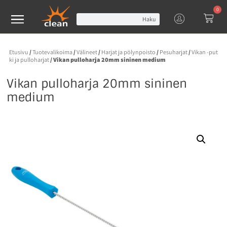
0
Haku
Etusivu
/
Tuotevalikoima
/
Välineet
/
Harjat ja pölynpoisto
/
Pesuharjat
/
Vikan -put
ki ja pulloharjat
/ Vikan pulloharja 20mm sininen medium
Vikan pulloharja 20mm sininen
medium