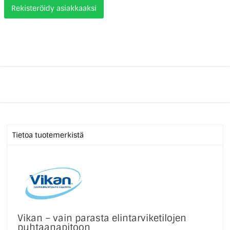
Rekisteröidy asiakkaaksi
Tietoa tuotemerkistä
Vikan – vain parasta elintarviketilojen
puhtaanapitoon