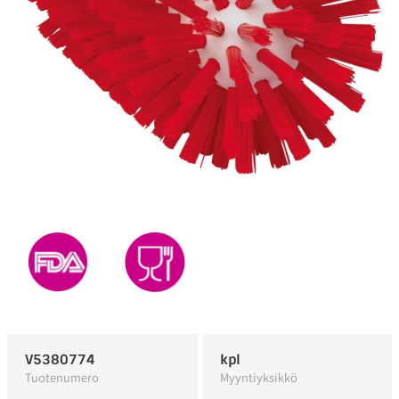
V5380774
kpl
Tuotenumero
Myyntiyksikkö