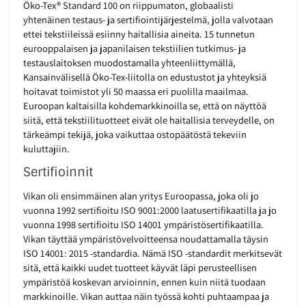
Öko-Tex® Standard 100 on riippumaton, globaalisti
yhtenäinen testaus- ja sertifiointijärjestelmä, jolla valvotaan
ettei tekstiileissä esiinny haitallisia aineita. 15 tunnetun
eurooppalaisen ja japanilaisen tekstiilien tutkimus- ja
testauslaitoksen muodostamalla yhteenliittymällä,
Kansainvälisellä Öko-Tex-liitolla on edustustot ja yhteyksiä
hoitavat toimistot yli 50 maassa eri puolilla maailmaa.
Euroopan kaltaisilla kohdemarkkinoilla se, että on näyttöä
siitä, että tekstiilituotteet eivät ole haitallisia terveydelle, on
tärkeämpi tekijä, joka vaikuttaa ostopäätöstä tekeviin
kuluttajiin.
Sertifioinnit
Vikan oli ensimmäinen alan yritys Euroopassa, joka oli jo
vuonna 1992 sertifioitu ISO 9001:2000 laatusertifikaatilla ja jo
vuonna 1998 sertifioitu ISO 14001 ympäristösertifikaatilla.
Vikan täyttää ympäristövelvoitteensa noudattamalla täysin
ISO 14001: 2015 -standardia. Nämä ISO -standardit merkitsevät
sitä, että kaikki uudet tuotteet käyvät läpi perusteellisen
ympäristöä koskevan arvioinnin, ennen kuin niitä tuodaan
markkinoille. Vikan auttaa näin työssä kohti puhtaampaa ja