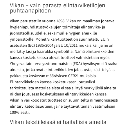
Vikan – vain parasta elintarviketilojen
puhtaanapitoon
Vikan perustettiin vuonna 1898. Vikan on maailman johtava
hygieniapuhdistustyökalujen toimittaja elintarvike- ja
juomateollisuudelle, sekä muille hygieniaherkille
ympäristöille. Monet Vikan-tuotteet on suunniteltu EU:n
asetusten (EC) 1935/2004 ja EU 10/2011 mukaisiksi, ja ne on
merkitty lasi ja haarukka symbolilla. Nämä elintarvikkeiden
kanssa kosketuksessa olevat tuotteet valmistetaan myös
Yhdysvaltain terveysviranomaisten (FDA) hyväksymistä raaka-
aineista, jotka ovat elintarvikkeiden jalostusta, käsittelyä ja
pakkausta koskevan määräyksen CFR21 mukaisia.
Elintarvikkeiden kanssa kosketukseen joutuviksi
tarkoitetuista materiaaleista ei saa siirtyä myrkyllisiä aineita
niiden joutuessa kosketukseen elintarvikkeiden kanssa.
Vikanin värikoodatut tuotteet on suunniteltu nimenomaisesti
elintarviketeollisuuteen, ja ne täyttävät tämän vaatimuksen
100%:sesti.
Vikan tekstiileissä ei haitallisia aineita