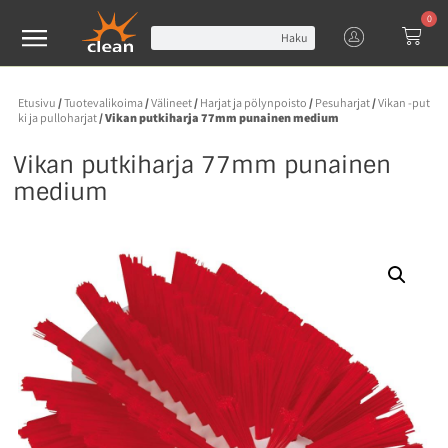
0
Haku
Etusivu
/
Tuotevalikoima
/
Välineet
/
Harjat ja pölynpoisto
/
Pesuharjat
/
Vikan -put
ki ja pulloharjat
/ Vikan putkiharja 77mm punainen medium
Vikan putkiharja 77mm punainen
medium