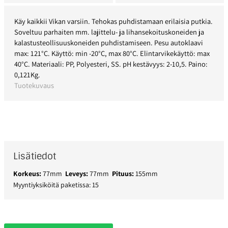
Käy kaikkii Vikan varsiin. Tehokas puhdistamaan erilaisia putkia.
Soveltuu parhaiten mm. lajittelu- ja lihansekoituskoneiden ja
kalastusteollisuuskoneiden puhdistamiseen. Pesu autoklaavi
max: 121°C. Käyttö: min -20°C, max 80°C. Elintarvikekäyttö: max
40°C. Materiaali: PP, Polyesteri, SS. pH kestävyys: 2-10,5. Paino:
0,121Kg.
Tuotekuvaus
Lisätiedot
Korkeus:
77mm
Leveys:
77mm
Pituus:
155mm
Myyntiyksiköitä paketissa: 15