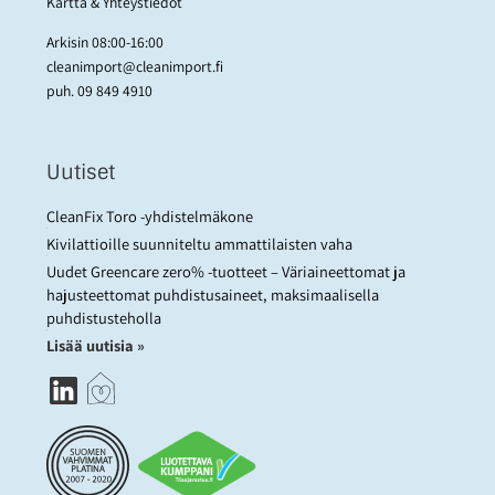
Kartta & Yhteystiedot
Arkisin 08:00-16:00
cleanimport@cleanimport.fi
puh.
09 849 4910
Uutiset
CleanFix Toro -yhdistelmäkone
Kivilattioille suunniteltu ammattilaisten vaha
Uudet Greencare zero% -tuotteet – Väriaineettomat ja
hajusteettomat puhdistusaineet, maksimaalisella
puhdistusteholla
Lisää uutisia »