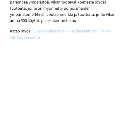
parempaa ympäristöä. Vikan tuotevalikoimasta löydät
tuotteita, joille on myönnetty pohjoismaiden
ympäristömerkki eli Joutsenmerkki ja tuotteita, joille Vikan
antaa 500 käyttö- ja pesukerran takuun.
Katso myös:
Vikan Professional – kestävä kehitys
|
Vikan
värikoodausohje