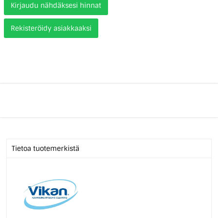
Kirjaudu nähdäksesi hinnat
Rekisteröidy asiakkaaksi
Tietoa tuotemerkistä