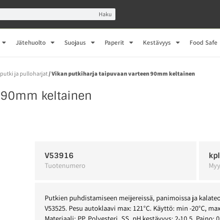
Haku
Jätehuolto
Suojaus
Paperit
Kestävyys
Food Safe
putki ja pulloharjat
/ Vikan putkiharja taipuvaan varteen 90mm keltainen
n 90mm keltainen
V53916
kp
Tuotenumero
Myy
Putkien puhdistamiseen meijereissä, panimoissa ja kalateo
V53525. Pesu autoklaavi max: 121°C. Käyttö: min -20°C, max 
Materiaali: PP, Polyesteri, SS. pH kestävyys: 2-10,5. Paino: 