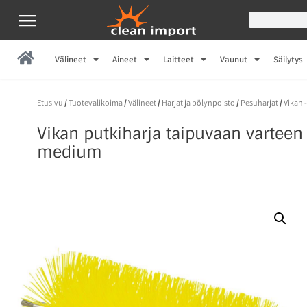
Välineet
Aineet
Laitteet
Vaunut
Säilytys
Etusivu
/
Tuotevalikoima
/
Välineet
/
Harjat ja pölynpoisto
/
Pesuharjat
/
Vikan -
Vikan putkiharja taipuvaan vartee
medium