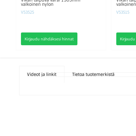
Vikan taipuva varsi 1505mm
Vikan tai
valkoinen nylon
valkoinen
V53525
V53515
Kirjaudu nähdäksesi hinnat
Kirjaudu
Videot ja linkit
Tietoa tuotemerkistä