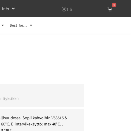
0
Info
Tili
Best for…
l
ntiyksikkö
llisuudessa. Sopii kahvoihin V53515 &
80°C. Elintarvikekäyttö: max 40°C. .
0,073Kg.