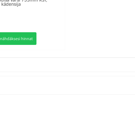
puisa varsi 755mm RST,
 kädensija
 nähdäksesi hinnat