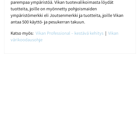
parempaa ympäristöä. Vikan tuotevalikoimasta löydät
tuotteita, joille on myönnetty pohjoismaiden
ympäristömerkki eli Joutsenmerkki ja tuotteita, joille Vikan
antaa 500 käyttö- ja pesukerran takuun.
Katso myös:
Vikan Professional – kestävä kehitys
|
Vikan
värikoodausohje