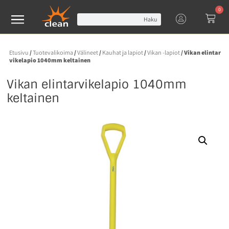
0
Haku
Etusivu
/
Tuotevalikoima
/
Välineet
/
Kauhat ja lapiot
/
Vikan -lapiot
/ Vikan elintar
vikelapio 1040mm keltainen
Vikan elintarvikelapio 1040mm
keltainen