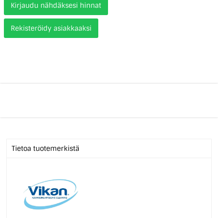
Kirjaudu nähdäksesi hinnat
Rekisteröidy asiakkaaksi
Tietoa tuotemerkistä