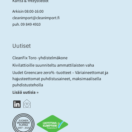
Kartta & Yhteystiedot
Arkisin 08:00-16:00
cleanimport@cleanimport.fi
puh.
09 849 4910
Uutiset
CleanFix Toro -yhdistelmäkone
Kivilattioille suunniteltu ammattilaisten vaha
Uudet Greencare zero% -tuotteet – Väriaineettomat ja
hajusteettomat puhdistusaineet, maksimaalisella
puhdistusteholla
Lisää uutisia »