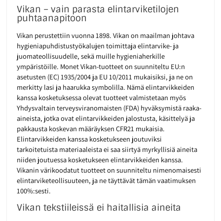
Vikan – vain parasta elintarviketilojen
puhtaanapitoon
Vikan perustettiin vuonna 1898. Vikan on maailman johtava
hygieniapuhdistustyökalujen toimittaja elintarvike- ja
juomateollisuudelle, sekä muille hygieniaherkille
ympäristöille. Monet Vikan-tuotteet on suunniteltu EU:n
asetusten (EC) 1935/2004 ja EU 10/2011 mukaisiksi, ja ne on
merkitty lasi ja haarukka symbolilla. Nämä elintarvikkeiden
kanssa kosketuksessa olevat tuotteet valmistetaan myös
Yhdysvaltain terveysviranomaisten (FDA) hyväksymistä raaka-
aineista, jotka ovat elintarvikkeiden jalostusta, käsittelyä ja
pakkausta koskevan määräyksen CFR21 mukaisia.
Elintarvikkeiden kanssa kosketukseen joutuviksi
tarkoitetuista materiaaleista ei saa siirtyä myrkyllisiä aineita
niiden joutuessa kosketukseen elintarvikkeiden kanssa.
Vikanin värikoodatut tuotteet on suunniteltu nimenomaisesti
elintarviketeollisuuteen, ja ne täyttävät tämän vaatimuksen
100%:sesti.
Vikan tekstiileissä ei haitallisia aineita