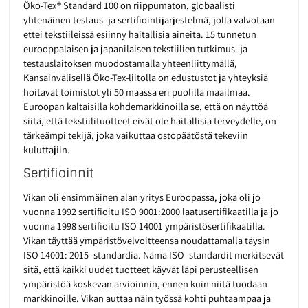
Öko-Tex® Standard 100 on riippumaton, globaalisti
yhtenäinen testaus- ja sertifiointijärjestelmä, jolla valvotaan
ettei tekstiileissä esiinny haitallisia aineita. 15 tunnetun
eurooppalaisen ja japanilaisen tekstiilien tutkimus- ja
testauslaitoksen muodostamalla yhteenliittymällä,
Kansainvälisellä Öko-Tex-liitolla on edustustot ja yhteyksiä
hoitavat toimistot yli 50 maassa eri puolilla maailmaa.
Euroopan kaltaisilla kohdemarkkinoilla se, että on näyttöä
siitä, että tekstiilituotteet eivät ole haitallisia terveydelle, on
tärkeämpi tekijä, joka vaikuttaa ostopäätöstä tekeviin
kuluttajiin.
Sertifioinnit
Vikan oli ensimmäinen alan yritys Euroopassa, joka oli jo
vuonna 1992 sertifioitu ISO 9001:2000 laatusertifikaatilla ja jo
vuonna 1998 sertifioitu ISO 14001 ympäristösertifikaatilla.
Vikan täyttää ympäristövelvoitteensa noudattamalla täysin
ISO 14001: 2015 -standardia. Nämä ISO -standardit merkitsevät
sitä, että kaikki uudet tuotteet käyvät läpi perusteellisen
ympäristöä koskevan arvioinnin, ennen kuin niitä tuodaan
markkinoille. Vikan auttaa näin työssä kohti puhtaampaa ja