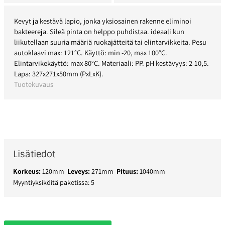
Kevyt ja kestävä lapio, jonka yksiosainen rakenne eliminoi
bakteereja. Sileä pinta on helppo puhdistaa. ideaali kun
liikutellaan suuria määriä ruokajätteitä tai elintarvikkeita. Pesu
autoklaavi max: 121°C. Käyttö: min -20, max 100°C.
Elintarvikekäyttö: max 80°C. Materiaali: PP. pH kestävyys: 2-10,5.
Lapa: 327x271x50mm (PxLxK).
Tuotekuvaus
Lisätiedot
Korkeus:
120mm
Leveys:
271mm
Pituus:
1040mm
Myyntiyksiköitä paketissa: 5